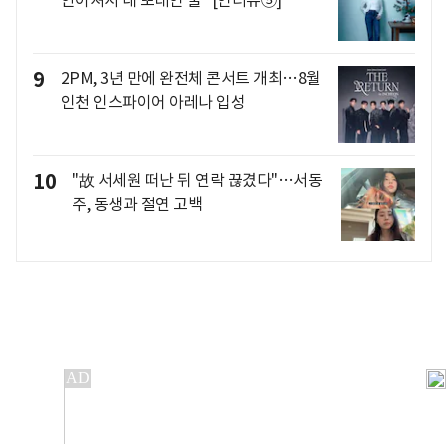
안이셔서 내 또래인 줄" [인터뷰⑤]
9
2PM, 3년 만에 완전체 콘서트 개최…8월
인천 인스파이어 아레나 입성
10
"故 서세원 떠난 뒤 연락 끊겼다"…서동
주, 동생과 절연 고백
개인정보처리방침
앱설치(Android)