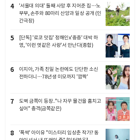
4
'서울대 의대' 둘째 사망 후 지어준 집…노
부부, 손주와 80마리 산양과 일상 공개 (인
간극장)
5
[단독] '로코 맛집' 정해인x'중증' 대박 하
영, '이런 엿같은 사랑'서 만난다(종합)
6
이지아, 가족 친일 논란에도 단단한 소신
전하더니…78년생 미모까지 '깜짝'
7
도벽 금쪽이 등장.."나 자꾸 물건을 훔치고
싶어" 충격(금쪽같은)
8
'폭싹' 아이유 "미스터리 임상춘 작가? 동