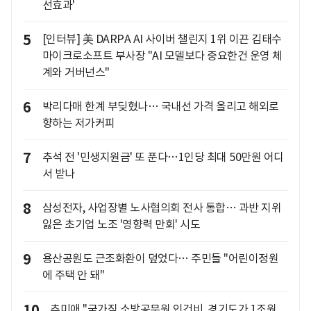
선효과'
5
[인터뷰] 美 DARPA AI 사이버 챌린지 1위 이끈 김태수
마이크로소프트 부사장 "AI 모델보다 중요한건 운영 체
계와 거버넌스"
6
박리다매 한계 부딪혔나… 국내선 가격 올리고 해외로
향하는 저가커피
7
추석 전 '민생지원금' 또 푼다…1인당 최대 50만원 어디
서 받나
8
삼성전자, 사업장별 노사협의회 전사 통합… 과반 지위
잃은 초기업 노조 '영향력 만회' 시도
9
용산공원도 근조화환이 덮었다… 주민들 "어린이정원
에 주택 안 돼"
10
추미애 "국가직 소방공무원 인건비, 경기도가 1조원