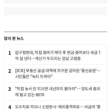
많이 본 뉴스
1
압구정현대, 직접 증여가 매각 후 현금 증여보다 세금 7
억 덜 낸다…계산기 두드리는 강남 고령층
2
[르포] 부동산 공급 대책에 뜨거운 감자된 '용산공원'…
시민들은 "녹지 지켜야"
3
"직접 농사 안 지으면 내년까지 팔아라"… 양도세 중과
에 떨고 있는 6070
4
도수치료 막으니 신장분사·체외충격파로… 비급여 '풍