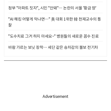
정부 "아파트 짓자", 시민 "안돼"… 논란의 서울 '황금 땅'
"AI 해킹 어떻게 막냐면…" 美 대회 1위한 韓 천재교수의 통
찰
"도수치료 그거 하지 마세요~" 병원들의 새로운 꼼수 진료
바람 가르는 보닛 장착… 세단 같은 승차감의 볼보 전기차