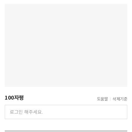
100자평
도움말
삭제기준