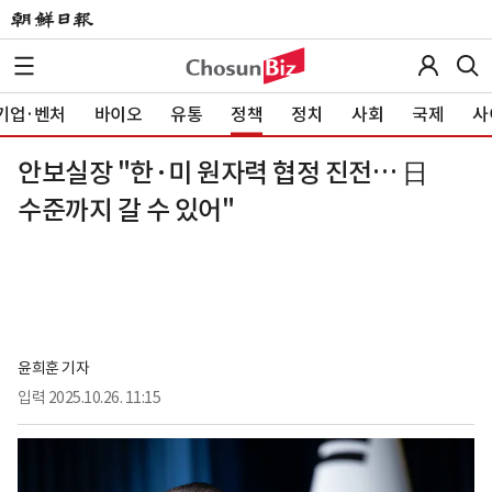
기업·벤처
바이오
유통
정책
정치
사회
국제
사
안보실장 "한·미 원자력 협정 진전… 日
수준까지 갈 수 있어"
윤희훈 기자
입력
2025.10.26. 11:15