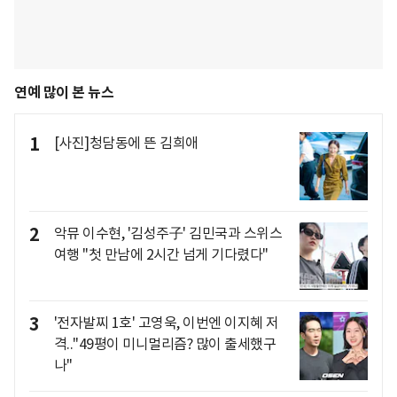
연예 많이 본 뉴스
1
[사진]청담동에 뜬 김희애
2
악뮤 이수현, '김성주子' 김민국과 스위스
여행 "첫 만남에 2시간 넘게 기다렸다"
3
'전자발찌 1호' 고영욱, 이번엔 이지혜 저
격.."49평이 미니멀리즘? 많이 출세했구
나"