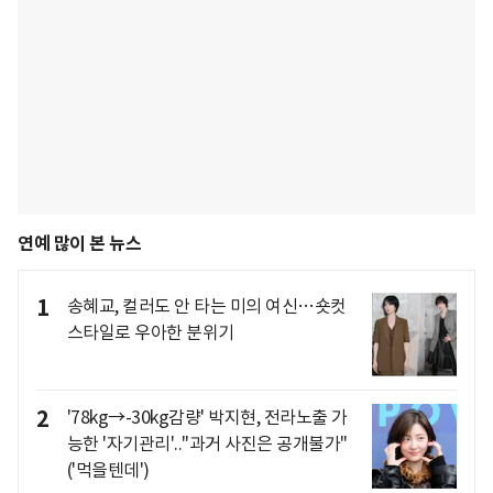
연예 많이 본 뉴스
1
송혜교, 컬러도 안 타는 미의 여신…숏컷
스타일로 우아한 분위기
2
'78kg→-30kg감량' 박지현, 전라노출 가
능한 '자기관리'.."과거 사진은 공개불가"
('먹을텐데')