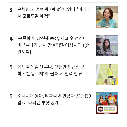
3
문채원, 신혼여행 7박 8일이었다 "파리에
서 포르투갈 예정"
4
'구족화가' 황신혜 동생, 사고 후 전신마
비.."누나가 밤새 간호" ('같이삽시다')[순
간포착]
5
에프엑스 출신 루나, 오랜만의 근황 포
착…'운동수저'의 '골때녀' 전격 합류
6
소녀시대 윤아, 티파니와 만났다..오늘(30
일) 기다리던 투샷 공개