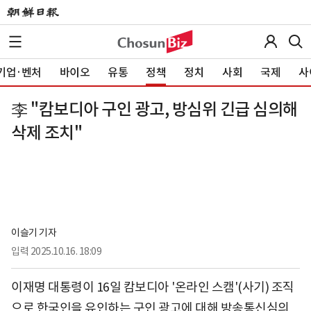
기업·벤처
바이오
유통
정책
정치
사회
국제
사
李 "캄보디아 구인 광고, 방심위 긴급 심의해
삭제 조치"
이슬기 기자
입력
2025.10.16. 18:09
이재명 대통령이 16일 캄보디아 '온라인 스캠'(사기) 조직
으로 한국인을 유인하는 구인 광고에 대해 방송통신심의