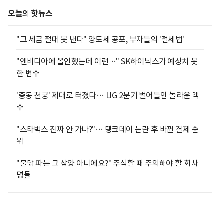
오늘의 핫뉴스
"그 세금 절대 못 낸다" 양도세 공포, 부자들의 '절세법'
"엔비디아에 올인했는데 이런…" SK하이닉스가 예상치 못
한 변수
'중동 천궁' 제대로 터졌다… LIG 2분기 벌어들인 놀라운 액
수
"스타벅스 진짜 안 가나?"… 탱크데이 논란 후 바뀐 결제 순
위
"불닭 파는 그 삼양 아니에요?" 주식할 때 주의해야 할 회사
명들