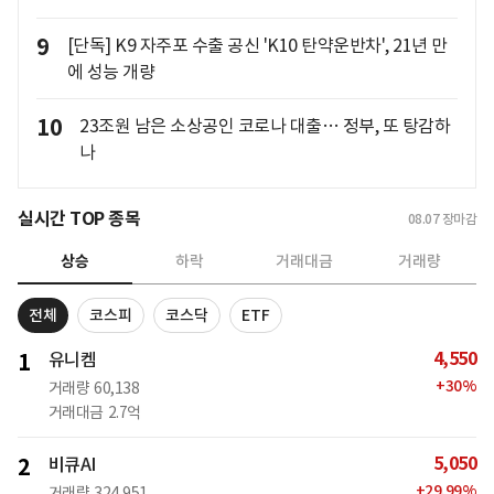
9
[단독] K9 자주포 수출 공신 'K10 탄약운반차', 21년 만
에 성능 개량
10
23조원 남은 소상공인 코로나 대출… 정부, 또 탕감하
나
실시간 TOP 종목
08.07
장마감
상승
하락
거래대금
거래량
전체
코스피
코스닥
ETF
4,550
1
유니켐
+
30
%
거래량
60,138
거래대금
2.7억
5,050
2
비큐AI
+
29.99
%
거래량
324,951