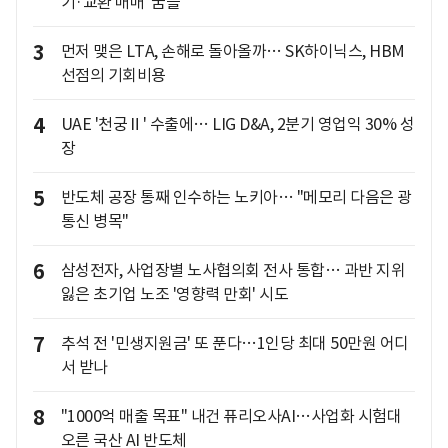
기·교환 매매' 꿈틀
3
먼저 맺은 LTA, 손해로 돌아올까… SK하이닉스, HBM
선점의 기회비용
4
UAE '천궁Ⅱ' 수출에… LIG D&A, 2분기 영업익 30% 성
장
5
반도체 공장 통째 인수하는 노키아… "메모리 다음은 광
통신 병목"
6
삼성전자, 사업장별 노사협의회 전사 통합… 과반 지위
잃은 초기업 노조 '영향력 만회' 시도
7
추석 전 '민생지원금' 또 푼다…1인당 최대 50만원 어디
서 받나
8
"1000억 매출 목표" 내건 퓨리오사AI…사업화 시험대
오른 국산 AI 반도체