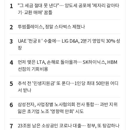
1
"그 세금 절대 못 낸다"… 양도세 공포에 '제자리 갈아타
기·교환 매매' 꿈틀
2
투썸플레이스, 정말 스타벅스 제쳤나
3
UAE '천궁Ⅱ' 수출에… LIG D&A, 2분기 영업익 30% 성
장
4
먼저 맺은 LTA, 손해로 돌아올까… SK하이닉스, HBM
선점의 기회비용
5
추석 전 '민생지원금' 또 푼다…1인당 최대 50만원 어디
서 받나
6
삼성전자, 사업장별 노사협의회 전사 통합… 과반 지위
잃은 초기업 노조 '영향력 만회' 시도
7
23조원 남은 소상공인 코로나 대출… 정부, 또 탕감하나