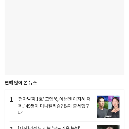
연예 많이 본 뉴스
1
'전자발찌 1호' 고영욱, 이번엔 이지혜 저
격.."49평이 미니멀리즘? 많이 출세했구
나"
2
[사진]리센느 리브,'부드러운 눈빛'