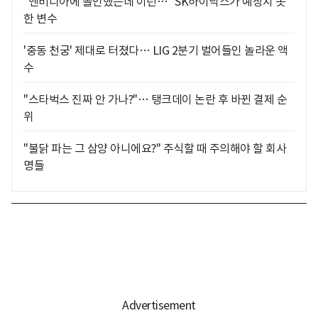
"엔비디아에 올인했는데 이런…" SK하이닉스가 예상치 못
한 변수
'중동 천궁' 제대로 터졌다… LIG 2분기 벌어들인 놀라운 액
수
"스타벅스 진짜 안 가나?"… 탱크데이 논란 후 바뀐 결제 순
위
"불닭 파는 그 삼양 아니에요?" 주식할 때 주의해야 할 회사
명들