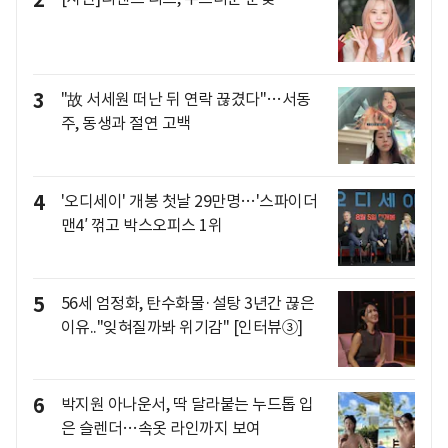
3
"故 서세원 떠난 뒤 연락 끊겼다"…서동
주, 동생과 절연 고백
4
'오디세이' 개봉 첫날 29만명…'스파이더
맨4′ 꺾고 박스오피스 1위
5
56세 엄정화, 탄수화물·설탕 3년간 끊은
이유.."잊혀질까봐 위기감" [인터뷰③]
6
박지원 아나운서, 딱 달라붙는 누드톱 입
은 슬렌더…속옷 라인까지 보여