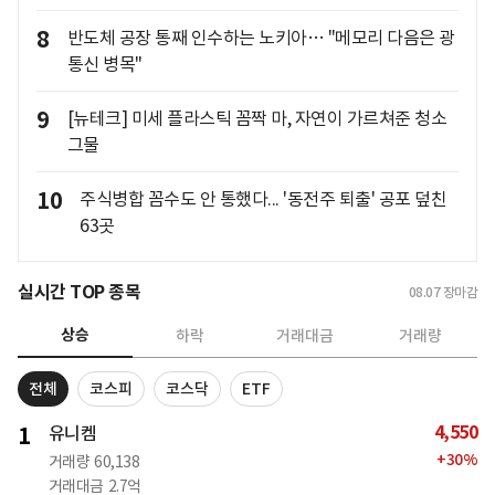
8
반도체 공장 통째 인수하는 노키아… "메모리 다음은 광
통신 병목"
9
[뉴테크] 미세 플라스틱 꼼짝 마, 자연이 가르쳐준 청소
그물
10
주식병합 꼼수도 안 통했다... '동전주 퇴출' 공포 덮친
63곳
실시간 TOP 종목
08.07
장마감
상승
하락
거래대금
거래량
전체
코스피
코스닥
ETF
4,550
1
유니켐
+
30
%
거래량
60,138
거래대금
2.7억