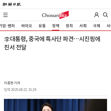
기업·벤처
바이오
유통
정책
정치
사회
국제
사
李대통령, 중국에 특사단 파견…시진핑에
친서 전달
이종현 기자
입력
2025.08.22. 15:29