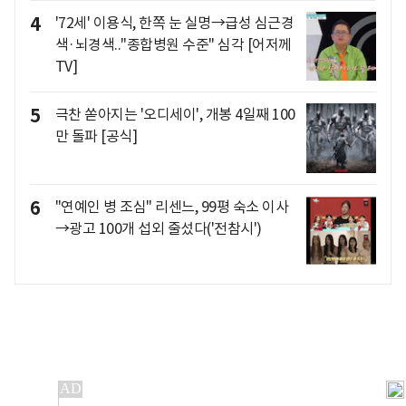
4
'72세' 이용식, 한쪽 눈 실명→급성 심근경
색·뇌경색.."종합병원 수준" 심각 [어저께
TV]
5
극찬 쏟아지는 '오디세이', 개봉 4일째 100
만 돌파 [공식]
6
"연예인 병 조심" 리센느, 99평 숙소 이사
→광고 100개 섭외 줄섰다('전참시')