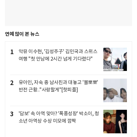
연예 많이 본 뉴스
1
악뮤 이수현, '김성주子' 김민국과 스위스
여행 "첫 만남에 2시간 넘게 기다렸다"
2
유아인, 자숙 중 남사친과 대놓고 '볼뽀뽀'
반전 근황.."사랑할게"[핫피플]
3
'담보' 속 아역 맞아? '폭풍성장' 박소이, 청
소년 아역상 수상 미모에 깜짝