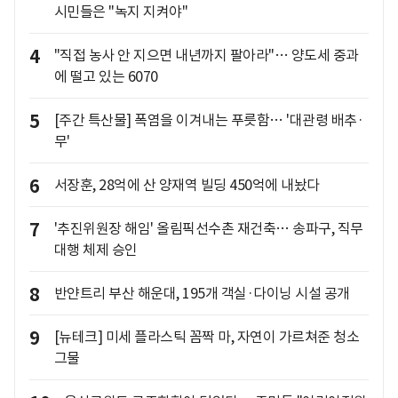
시민들은 "녹지 지켜야"
4
"직접 농사 안 지으면 내년까지 팔아라"… 양도세 중과
에 떨고 있는 6070
5
[주간 특산물] 폭염을 이겨내는 푸릇함… '대관령 배추·
무'
6
서장훈, 28억에 산 양재역 빌딩 450억에 내놨다
7
'추진위원장 해임' 올림픽선수촌 재건축… 송파구, 직무
대행 체제 승인
8
반얀트리 부산 해운대, 195개 객실·다이닝 시설 공개
9
[뉴테크] 미세 플라스틱 꼼짝 마, 자연이 가르쳐준 청소
그물