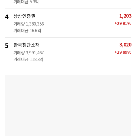
거래대금
5.3억
1,203
4
상상인증권
+
29.91
%
거래량
1,380,356
거래대금
16.6억
3,020
5
한국첨단소재
+
29.89
%
거래량
3,991,467
거래대금
118.3억