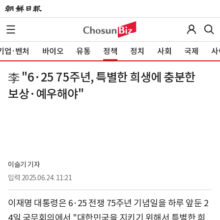
기업·벤처
바이오
유통
정책
정치
사회
국제
사
李 "6·25 75주년, 특별한 희생에 충분한
보상·예우해야"
이슬기 기자
입력
2025.06.24. 11:21
이재명 대통령은 6·25 전쟁 75주년 기념일을 하루 앞둔 2
4일 국무회의에서 "대한민국을 지키기 위해서 특별한 희