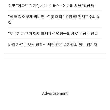
정부 "아파트 짓자", 시민 "안돼"… 논란의 서울 '황금 땅'
"AI 해킹 어떻게 막냐면…" 美 대회 1위한 韓 천재교수의 통
찰
"도수치료 그거 하지 마세요~" 병원들의 새로운 꼼수 진료
바람 가르는 보닛 장착… 세단 같은 승차감의 볼보 전기차