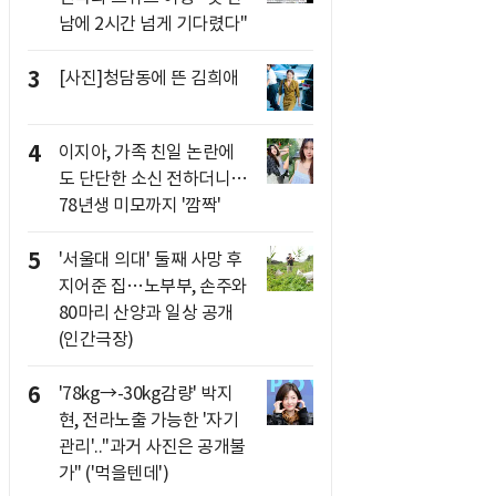
남에 2시간 넘게 기다렸다"
3
[사진]청담동에 뜬 김희애
4
이지아, 가족 친일 논란에
도 단단한 소신 전하더니…
78년생 미모까지 '깜짝'
5
'서울대 의대' 둘째 사망 후
지어준 집…노부부, 손주와
80마리 산양과 일상 공개
(인간극장)
6
'78kg→-30kg감량' 박지
현, 전라노출 가능한 '자기
관리'.."과거 사진은 공개불
가" ('먹을텐데')