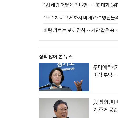
"AI 해킹 어떻게 막냐면…" 美 대회 1
"도수치료 그거 하지 마세요~" 병원들
바람 가르는 보닛 장착… 세단 같은 승
정책 많이 본 뉴스
추미애 "국
이상 부담…
與 황희, 폐
기 주거 공