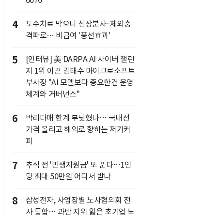
6070
4
도수치료 막으니 신장분사·체외충
격파로… 비급여 '풍선효과'
5
[인터뷰] 美 DARPA AI 사이버 챌린
지 1위 이끈 김태수 마이크로소프트
부사장 "AI 모델보다 중요한건 운영
체계와 거버넌스"
6
박리다매 한계 부딪혔나… 국내선
가격 올리고 해외로 향하는 저가커
피
7
추석 전 '민생지원금' 또 푼다…1인
당 최대 50만원 어디서 받나
8
삼성전자, 사업장별 노사협의회 전
사 통합… 과반 지위 잃은 초기업 노