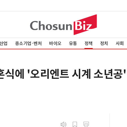
산업
중소기업·벤처
바이오
유통
정책
정치
사회
혼식에 '오리엔트 시계 소년공'