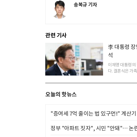
송복규 기자
관련 기사
李 대통령 장
석
이재명 대통령의 
다. 결혼식은 가족
오늘의 핫뉴스
"증여세 7억 줄이는 법 있구먼!" 계산
정부 "아파트 짓자", 시민 "안돼"… 논란