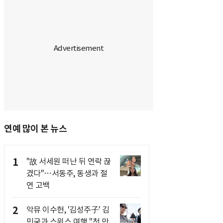
연예 많이 본 뉴스
1
"故 서세원 떠난 뒤 연락 끊
겼다"…서동주, 동생과 절
연 고백
2
악뮤 이수현, '김성주子' 김
민국과 스위스 여행 "첫 만