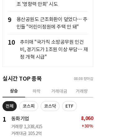
조 '영향력 만회' 시도
9
용산공원도 근조화환이 덮었다… 주
민들 "어린이정원에 주택 안 돼"
10
추미애 "국가직 소방공무원 인건
비, 경기도가 1조원 이상 부담… 재
정 개혁 시급"
실시간 TOP 종목
08.08
장마감
상승
하락
거래대금
거래량
전체
코스피
코스닥
ETF
8,060
1
동화기업
+
30
%
거래량
1,338,415
거래대금
105.2억