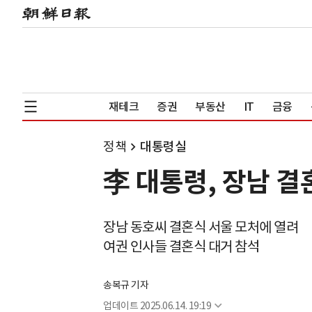
재테크
증권
부동산
IT
금융
정책
대통령실
李 대통령, 장남 결
장남 동호씨 결혼식 서울 모처에 열려
여권 인사들 결혼식 대거 참석
송복규 기자
업데이트
2025.06.14. 19:19