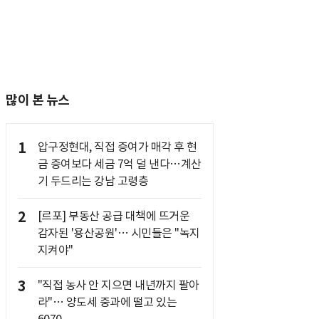
많이 본 뉴스
1
압구정현대, 직접 증여가 매각 후 현
금 증여보다 세금 7억 덜 낸다…계산
기 두드리는 강남 고령층
2
[르포] 부동산 공급 대책에 뜨거운
감자된 '용산공원'… 시민들은 "녹지
지켜야"
3
"직접 농사 안 지으면 내년까지 팔아
라"… 양도세 중과에 떨고 있는