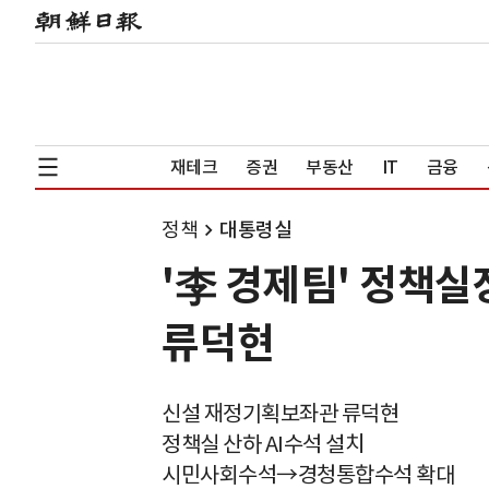
재테크
증권
부동산
IT
금융
정책
대통령실
'李 경제팀' 정책
류덕현
신설 재정기획보좌관 류덕현
정책실 산하 AI수석 설치
시민사회수석→경청통합수석 확대