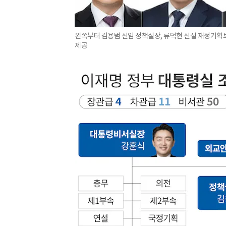
왼쪽부터 김용범 신임 정책실장, 류덕현 신설 재정기획보
제공