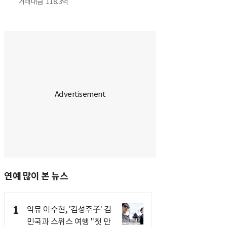
거래대금
118.3억
연예 많이 본 뉴스
1
악뮤 이수현, '김성주子' 김
민국과 스위스 여행 "첫 만