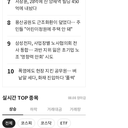
7
서장훈, 28억에 산 양재역 빌딩 450
억에 내놨다
8
용산공원도 근조화환이 덮었다… 주
민들 "어린이정원에 주택 안 돼"
9
삼성전자, 사업장별 노사협의회 전
사 통합… 과반 지위 잃은 초기업 노
조 '영향력 만회' 시도
10
폭염에도 현장 지킨 공무원… 벼
낱알 세다, 화재 진압하다 '풀썩'
실시간 TOP 종목
08.08
장마감
상승
하락
거래대금
거래량
전체
코스피
코스닥
ETF