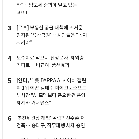
라"… 양도세 중과에 떨고 있는
6070
3
[르포] 부동산 공급 대책에 뜨거운
감자된 '용산공원'… 시민들은 "녹지
지켜야"
4
도수치료 막으니 신장분사·체외충
격파로… 비급여 '풍선효과'
5
[인터뷰] 美 DARPA AI 사이버 챌린
지 1위 이끈 김태수 마이크로소프트
부사장 "AI 모델보다 중요한건 운영
체계와 거버넌스"
6
'추진위원장 해임' 올림픽선수촌 재
건축… 송파구, 직무대행 체제 승인