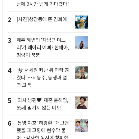
남에 2시간 넘게 기다렸다"
2
[사진]청담동에 뜬 김희애
3
제주 해변의 '차범근 며느
리'가 왜이리 예뻐? 한채아,
청량미 뿜뿜
4
"故 서세원 떠난 뒤 연락 끊
겼다"…서동주, 동생과 절
연 고백
5
'의사 남편♥' 재혼 윤해영,
55세 믿기지 않는 미모
6
'통영 야호' 허경환 "개그맨
됐을 때 고향에 현수막 붙
어‥감사한 동시에 창피했