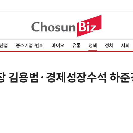
산업
중소기업·벤처
바이오
유통
정책
정치
사회
실장 김용범·경제성장수석 하