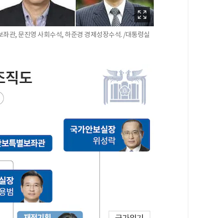
좌관, 문진영 사회수석, 하준경 경제성장수석. /대통령실