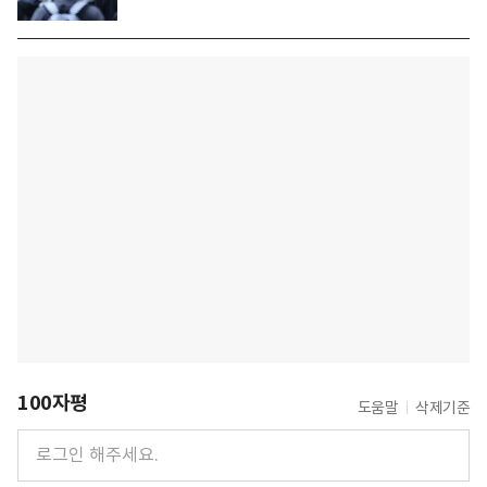
100자평
도움말
삭제기준