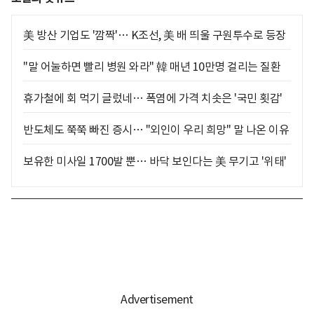
美 방산 기업도 '깜짝'… K조선, 美 배 띄울 구원투수로 등장
"말 어눌하면 빨리 병원 와라" 韓 매년 10만명 걸리는 질환
휴가철에 회 먹기 글렀네… 폭염에 가격 치솟은 '국민 횟감'
반도체도 쭉쭉 빠진 증시… "외인이 우리 희망" 말 나온 이유
보유한 미사일 1700발 뿐… 바닥 보인다는 美 무기고 '위태'