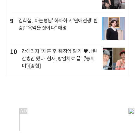
9
김희철, '아는형님' 하차하고 '연애전쟁' 환
승? "욕먹을 짓이다" 해명
10
강애리자 "재혼 후 '췌장암 말기' ♥남편
간병인 됐다..현재, 항암치료 끝" ('동치
미')[종합]
개인정보처리방침
앱설치(Android)