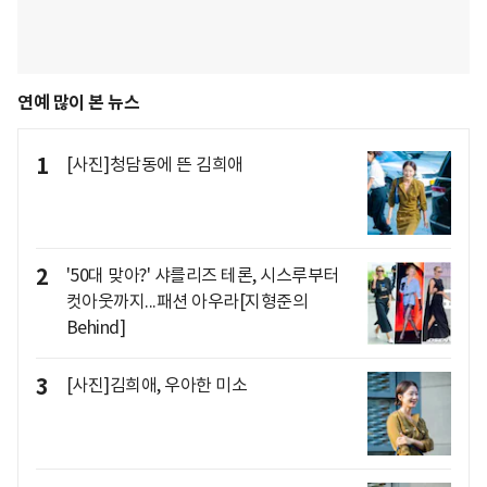
연예 많이 본 뉴스
1
[사진]청담동에 뜬 김희애
2
'50대 맞아?' 샤를리즈 테론, 시스루부터
컷아웃까지...패션 아우라[지형준의
Behind]
3
[사진]김희애, 우아한 미소