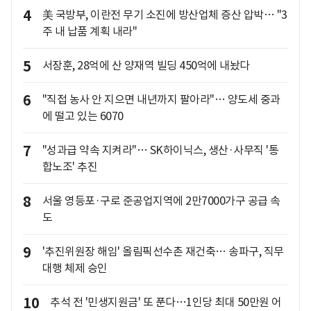
4
美 국방부, 이란전 무기 소진에 방산업체 증산 압박… "3
주 내 납품 계획 내라"
5
서장훈, 28억에 산 양재역 빌딩 450억에 내놨다
6
"직접 농사 안 지으면 내년까지 팔아라"… 양도세 중과
에 떨고 있는 6070
7
"성과급 약속 지켜라"… SK하이닉스, 생산·사무직 '통
합노조' 추진
8
서울 영등포·구로 준공업지역에 2만7000가구 공급 속
도
9
'추진위원장 해임' 올림픽선수촌 재건축… 송파구, 직무
대행 체제 승인
10
추석 전 '민생지원금' 또 푼다…1인당 최대 50만원 어