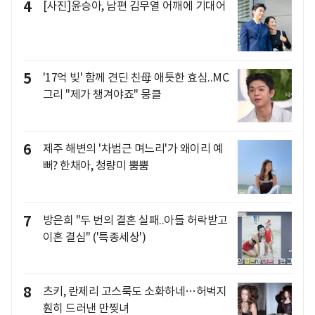
4
[사진]윤승아, 남편 김무열 어깨에 기대어
5
'17억 빚' 함께 견딘 친母 애틋한 효심..MC
그리 "제가 챙겨야죠" 뭉클
6
제주 해변의 '차범근 며느리'가 왜이리 예
뻐? 한채아, 청량미 뿜뿜
7
방은희 "두 번의 결혼 실패..아들 허락받고
이혼 결심" ('특종세상')
8
츠키, 란제리 고스룩도 소화하네…허벅지
훤히 드러낸 만찢녀