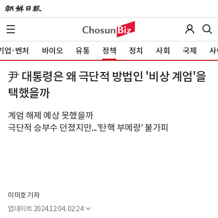
기업·벤처
바이오
유통
정책
정치
사회
국제
사
尹 대통령은 왜 극단적 방법인 '비상 계엄'을
택했을까
계엄 해제 예상 못했을까
극단적 승부수 던졌지만...'탄핵 부메랑' 불가피
이미호 기자
업데이트
2024.12.04. 02:24