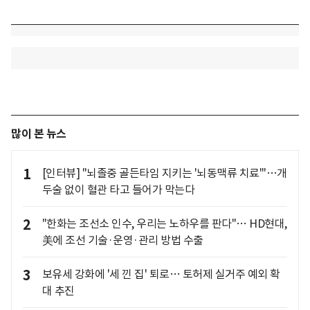
많이 본 뉴스
1
[인터뷰] "뇌졸중 골든타임 지키는 '뇌동맥류 치료'"…개
두술 없이 혈관 타고 들어가 막는다
2
"한화는 조선소 인수, 우리는 노하우를 판다"… HD현대,
美에 조선 기술·운영·관리 방법 수출
3
보유세 강화에 '세 낀 집' 퇴로… 토허제 실거주 예외 확
대 추진