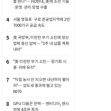
를 판다"… HD현대, 美에 조선 기술
·운영·관리 방법 수출
4
서울 영등포·구로 준공업지역에 2만
7000가구 공급 속도
5
美 국방부, 이란전 무기 소진에 방산
업체 증산 압박… "3주 내 납품 계획
내라"
6
"美 이란전 무기 소진… 장기화 시
중·러에 유리"
7
"직접 농사 안 지으면 내년까지 팔아
라"… 양도세 중과에 떨고 있는
6070
8
GPU 다음은 전력… 엔비디아, 랜시
엄에 4조원 투자