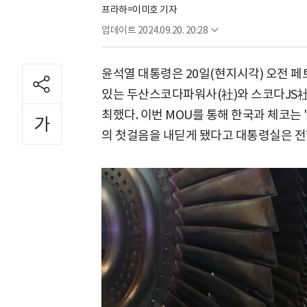
프라하=이미호 기자
업데이트
2024.09.20. 20:28
윤석열 대통령은 20일(현지시각) 오전 페
있는 두산스코다파워사(社)와 스코다JS社
최했다. 이번 MOU를 통해 한국과 체코는
의 첫걸음을 내딛게 됐다고 대통령실은 전