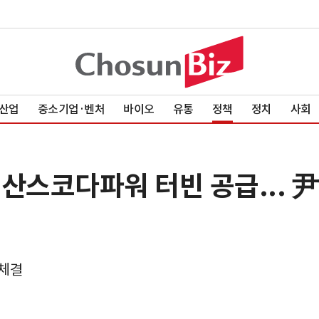
산업
중소기업·벤처
바이오
유통
정책
정치
사회
산스코다파워 터빈 공급... 尹
 체결