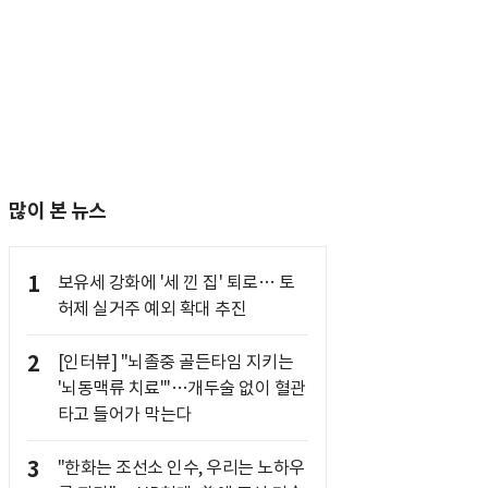
많이 본 뉴스
1
보유세 강화에 '세 낀 집' 퇴로… 토
허제 실거주 예외 확대 추진
2
[인터뷰] "뇌졸중 골든타임 지키는
'뇌동맥류 치료'"…개두술 없이 혈관
타고 들어가 막는다
3
"한화는 조선소 인수, 우리는 노하우