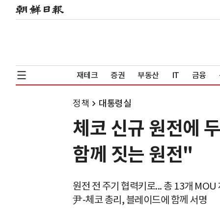
재테크
증권
부동산
IT
금융
정책
대통령실
체코 신규 원전에 두
함께 짓는 원전"
원전 전 주기 협력키로... 총 13개 MOU
尹-체코 총리, 블레이드에 함께 서명