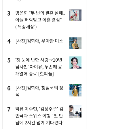
3
방은희 "두 번의 결혼 실패..
아들 허락받고 이혼 결심"
('특종세상')
4
[사진]김희애, 우아한 미소
5
'첫 눈에 반한 사랑→10년
남사친' 아이유, 두번째 공
개열애 종료 [핫피플]
6
[사진]김희애, 청담룩의 정
석
7
악뮤 이수현, '김성주子' 김
민국과 스위스 여행 "첫 만
남에 2시간 넘게 기다렸다"