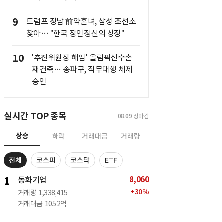
9
트럼프 장남 前약혼녀, 삼성 조선소
찾아… "한국 장인정신의 상징"
10
'추진위원장 해임' 올림픽선수촌
재건축… 송파구, 직무대행 체제
승인
실시간 TOP 종목
08.09
장마감
상승
하락
거래대금
거래량
전체
코스피
코스닥
ETF
8,060
1
동화기업
+
30
%
거래량
1,338,415
거래대금
105.2억