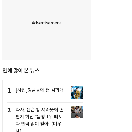
연예 많이 본 뉴스
1
[사진]청담동에 뜬 김희애
2
화사, 젠슨 황 샤라웃에 손
편지 화답 "음방 1위 때보
다 연락 많이 받아" (미우
새)