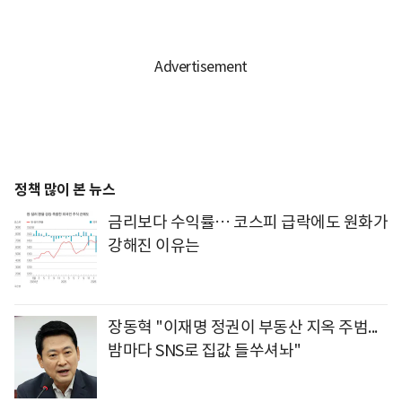
정책 많이 본 뉴스
금리보다 수익률… 코스피 급락에도 원화가
강해진 이유는
장동혁 "이재명 정권이 부동산 지옥 주범...
밤마다 SNS로 집값 들쑤셔놔"