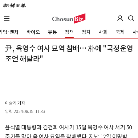
기업·벤처
바이오
유통
정책
정치
사회
국제
사
尹, 육영수 여사 묘역 참배… 朴에 "국정운영
조언 해달라"
이슬기 기자
입력
2024.08.15. 11:33
윤석열 대통령과 김건희 여사가 15일 육영수 여사 서거 50
주기를 맞아 육 여사 묘역을 참배했다. 지난 12일 이명박