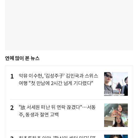
연예 많이 본 뉴스
1
악뮤 이수현, '김성주子' 김민국과 스위스
여행 "첫 만남에 2시간 넘게 기다렸다"
2
"故 서세원 떠난 뒤 연락 끊겼다"…서동
주, 동생과 절연 고백