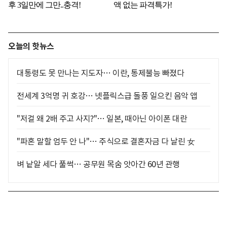
오늘의 핫뉴스
대통령도 못 만나는 지도자… 이란, 통제불능 빠졌다
전세계 3억명 귀 호강… 넷플릭스급 돌풍 일으킨 음악 앱
"저걸 왜 2배 주고 사지?"… 일본, 때아닌 아이폰 대란
"파혼 말할 엄두 안 나"… 주식으로 결혼자금 다 날린 女
벼 낱알 세다 풀썩… 공무원 목숨 앗아간 60년 관행