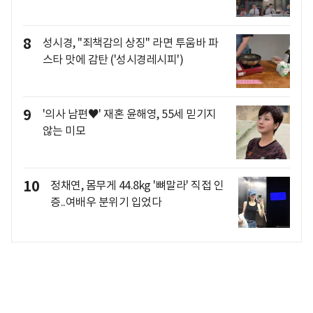
8
성시경, "죄책감의 상징" 라면 투움바 파
스타 맛에 감탄 ('성시경레시피')
9
'의사 남편♥' 재혼 윤해영, 55세 믿기지
않는 미모
10
정채연, 몸무게 44.8kg '뼈말라' 직접 인
증..여배우 분위기 입었다