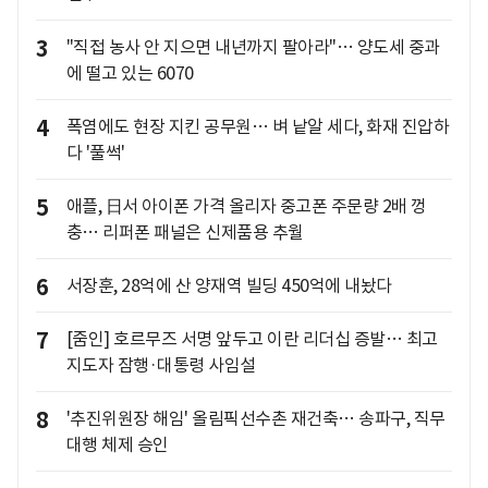
3
"직접 농사 안 지으면 내년까지 팔아라"… 양도세 중과
에 떨고 있는 6070
4
폭염에도 현장 지킨 공무원… 벼 낱알 세다, 화재 진압하
다 '풀썩'
5
애플, 日서 아이폰 가격 올리자 중고폰 주문량 2배 껑
충… 리퍼폰 패널은 신제품용 추월
6
서장훈, 28억에 산 양재역 빌딩 450억에 내놨다
7
[줌인] 호르무즈 서명 앞두고 이란 리더십 증발… 최고
지도자 잠행·대통령 사임설
8
'추진위원장 해임' 올림픽선수촌 재건축… 송파구, 직무
대행 체제 승인