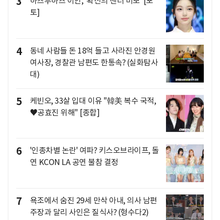
3
하츠투하츠 이안, '확신의 센터 미모' [포
토]
4
동네 사람들 돈 18억 들고 사라진 안경원
여사장, 경찰관 남편도 한통속? (실화탐사
대)
5
케빈오, 33살 입대 이유 "韓美 복수 국적,
♥공효진 위해" [종합]
6
'인종차별 논란' 여파? 키스오브라이프, 돌
연 KCON LA 공연 불참 결정
7
욕조에서 숨진 29세 만삭 아내, 의사 남편
주장과 달리 사인은 질식사? (형수다2)