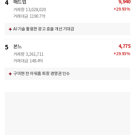
9,940
4
매드업
+
29.93
%
거래량
13,028,020
거래대금
1190.7억
AI 기술 활용한 광고 효율 개선 기대감
4,775
5
본느
+
29.93
%
거래량
3,261,711
거래대금
148.4억
구미현 전 아워홈 회장 경영권 인수