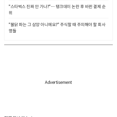
"스타벅스 진짜 안 가나?"… 탱크데이 논란 후 바뀐 결제 순
위
"불닭 파는 그 삼양 아니에요?" 주식할 때 주의해야 할 회사
명들