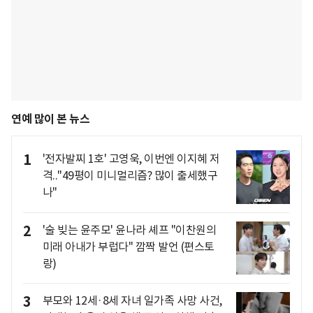
연예 많이 본 뉴스
1
'전자발찌 1호' 고영욱, 이번엔 이지혜 저
격.."49평이 미니멀리즘? 많이 출세했구
나"
2
'술 빚는 윤주모' 윤나라 셰프 "이찬원의
미래 아내가 부럽다" 깜짝 발언 (편스토
랑)
3
부모와 12세·8세 자녀 일가족 사망 사건,