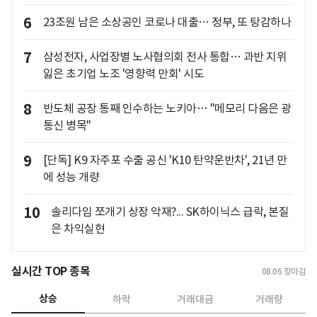
6
23조원 남은 소상공인 코로나 대출… 정부, 또 탕감하나
7
삼성전자, 사업장별 노사협의회 전사 통합… 과반 지위
잃은 초기업 노조 '영향력 만회' 시도
8
반도체 공장 통째 인수하는 노키아… "메모리 다음은 광
통신 병목"
9
[단독] K9 자주포 수출 공신 'K10 탄약운반차', 21년 만
에 성능 개량
10
솔리다임 쪼개기 상장 악재?... SK하이닉스 급락, 본질
은 차익실현
실시간 TOP 종목
08.06
장마감
상승
하락
거래대금
거래량