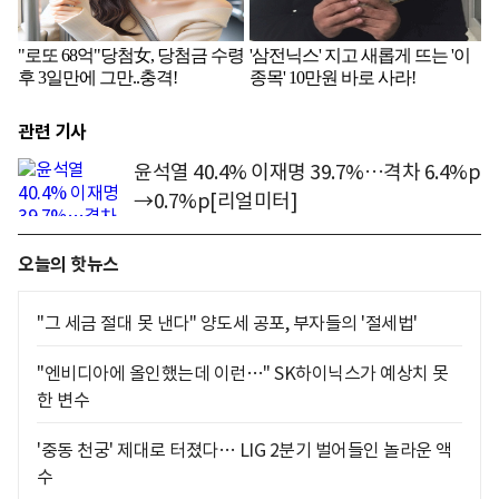
관련 기사
윤석열 40.4% 이재명 39.7%…격차 6.4%p
→0.7%p[리얼미터]
오늘의 핫뉴스
"그 세금 절대 못 낸다" 양도세 공포, 부자들의 '절세법'
"엔비디아에 올인했는데 이런…" SK하이닉스가 예상치 못
한 변수
'중동 천궁' 제대로 터졌다… LIG 2분기 벌어들인 놀라운 액
수