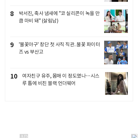
8
박서진, 축사 냄새에 "코 실리콘이 녹을 만
큼 마비 돼" (살림남)
9
'불꽃야구' 창단 첫 사직 직관..불꽃 파이터
즈 vs 부산고
10
여자친구 유주, 몸매 이 정도였나…시스
루 톱에 비친 블랙 언더웨어