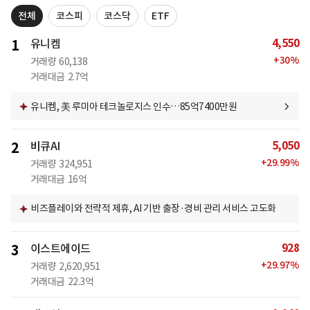
전체
코스피
코스닥
ETF
4,550
1
유니켐
+
30
%
거래량
60,138
거래대금
2.7억
유니켐, 美 루미아 테크놀로지스 인수…85억7400만원
5,050
2
비큐AI
+
29.99
%
거래량
324,951
거래대금
16억
비즈플레이와 전략적 제휴, AI 기반 출장·경비 관리 서비스 고도화
928
3
이스트에이드
+
29.97
%
거래량
2,620,951
거래대금
22.3억