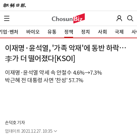
기업·벤처
바이오
유통
정책
정치
사회
국제
사
이재명·윤석열, '가족 악재'에 동반 하락…
李가 더 떨어졌다[KSOI]
이재명·윤석열 약세 속 안철수 4.6%→7.3%
박근혜 전 대통령 사면 '찬성' 57.7%
손덕호 기자
업데이트
2021.12.27. 10:35