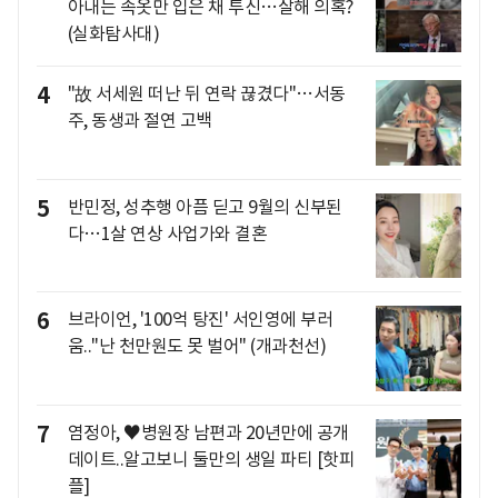
아내는 속옷만 입은 채 투신…살해 의혹?
(실화탐사대)
4
"故 서세원 떠난 뒤 연락 끊겼다"…서동
주, 동생과 절연 고백
5
반민정, 성추행 아픔 딛고 9월의 신부된
다…1살 연상 사업가와 결혼
6
브라이언, '100억 탕진' 서인영에 부러
움.."난 천만원도 못 벌어" (개과천선)
7
염정아, ♥병원장 남편과 20년만에 공개
데이트..알고보니 둘만의 생일 파티 [핫피
플]