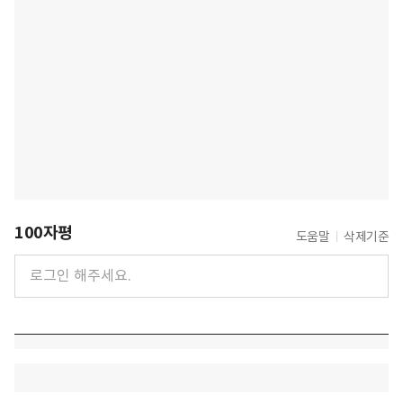
100자평
도움말
삭제기준