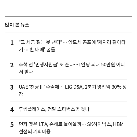
많이 본 뉴스
1
"그 세금 절대 못 낸다"… 양도세 공포에 '제자리 갈아타
기·교환 매매' 꿈틀
2
추석 전 '민생지원금' 또 푼다…1인당 최대 50만원 어디
서 받나
3
UAE '천궁Ⅱ' 수출에… LIG D&A, 2분기 영업익 30% 성
장
4
투썸플레이스, 정말 스타벅스 제쳤나
5
먼저 맺은 LTA, 손해로 돌아올까… SK하이닉스, HBM
선점의 기회비용