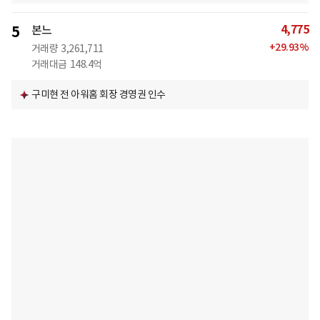
4,775
5
본느
+
29.93
%
거래량
3,261,711
거래대금
148.4억
구미현 전 아워홈 회장 경영권 인수