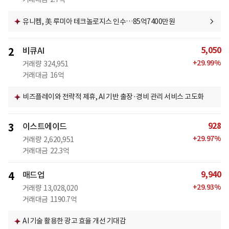
유니켐, 美 루미아 테크놀로지스 인수…85억7400만원
5,050
2
비큐AI
+
29.99
%
거래량
324,951
거래대금
16억
비즈플레이와 전략적 제휴, AI 기반 출장·경비 관리 서비스 고도화
928
3
이스트에이드
+
29.97
%
거래량
2,620,951
거래대금
22.3억
9,940
4
매드업
+
29.93
%
거래량
13,028,020
거래대금
1190.7억
AI 기술 활용한 광고 효율 개선 기대감