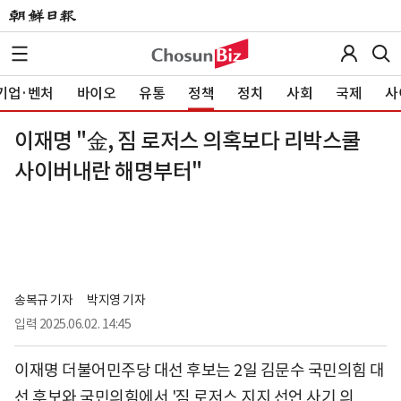
기업·벤처
바이오
유통
정책
정치
사회
국제
사
이재명 "金, 짐 로저스 의혹보다 리박스쿨
사이버내란 해명부터"
송복규 기자
박지영 기자
입력
2025.06.02. 14:45
이재명 더불어민주당 대선 후보는 2일 김문수 국민의힘 대
선 후보와 국민의힘에서 '짐 로저스 지지 선언 사기 의