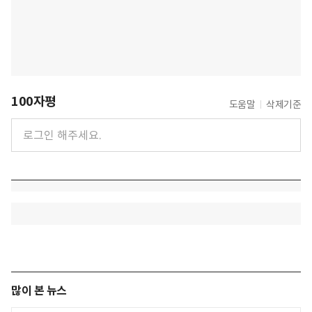
100자평
도움말
삭제기준
많이 본 뉴스