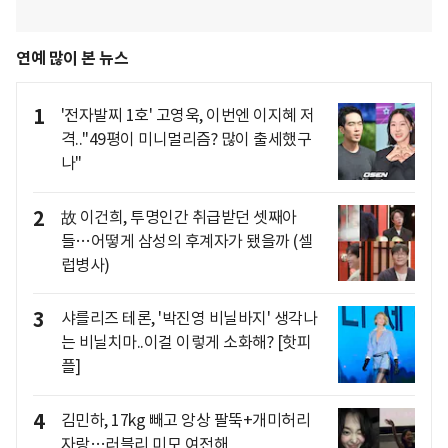
연예 많이 본 뉴스
1
'전자발찌 1호' 고영욱, 이번엔 이지혜 저
격.."49평이 미니멀리즘? 많이 출세했구
나"
2
故 이건희, 투명인간 취급받던 셋째아
들…어떻게 삼성의 후계자가 됐을까 (셀
럽병사)
3
샤를리즈 테론, '박진영 비닐바지' 생각나
는 비닐치마..이걸 이렇게 소화해? [핫피
플]
4
김민하, 17kg 빼고 앙상 팔뚝+개미허리
자랑…러블리 미모 여전해