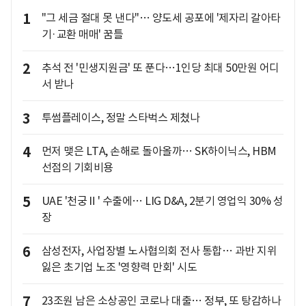
1
"그 세금 절대 못 낸다"… 양도세 공포에 '제자리 갈아타
기·교환 매매' 꿈틀
2
추석 전 '민생지원금' 또 푼다…1인당 최대 50만원 어디
서 받나
3
투썸플레이스, 정말 스타벅스 제쳤나
4
먼저 맺은 LTA, 손해로 돌아올까… SK하이닉스, HBM
선점의 기회비용
5
UAE '천궁Ⅱ' 수출에… LIG D&A, 2분기 영업익 30% 성
장
6
삼성전자, 사업장별 노사협의회 전사 통합… 과반 지위
잃은 초기업 노조 '영향력 만회' 시도
7
23조원 남은 소상공인 코로나 대출… 정부, 또 탕감하나