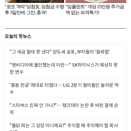
오늘의 핫뉴스
"그 세금 절대 못 낸다" 양도세 공포, 부자들의 '절세법'
"엔비디아에 올인했는데 이런…" SK하이닉스가 예상치 못
한 변수
'중동 천궁' 제대로 터졌다… LIG 2분기 벌어들인 놀라운 액
수
"스타벅스 진짜 안 가나?"… 탱크데이 논란 후 바뀐 결제 순
위
"불닭 파는 그 삼양 아니에요?" 주식할 때 주의해야 할 회사