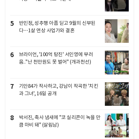
5
반민정, 성추행 아픔 딛고 9월의 신부된
다…1살 연상 사업가와 결혼
6
브라이언, '100억 탕진' 서인영에 부러
움.."난 천만원도 못 벌어" (개과천선)
7
기안84가 작사하고, 강남이 작곡한 '치킨
과 그녀', 16일 공개
8
박서진, 축사 냄새에 "코 실리콘이 녹을 만
큼 마비 돼" (살림남)