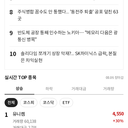
8
주식병합 꼼수도 안 통했다... '동전주 퇴출' 공포 덮친 63
곳
9
반도체 공장 통째 인수하는 노키아… "메모리 다음은 광
통신 병목"
10
솔리다임 쪼개기 상장 악재?... SK하이닉스 급락, 본질
은 차익실현
실시간 TOP 종목
08.06
장마감
상승
하락
거래대금
거래량
전체
코스피
코스닥
ETF
4,550
1
유니켐
+
30
%
거래량
60,138
거래대금
2.7억