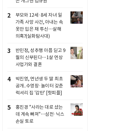
은 개그맨 김규원
2
부모와 12세·8세 자녀 일
가족 사망 사건, 아내는 속
옷만 입은 채 투신…살해
의혹?(실화탐사대)
3
반민정, 성추행 아픔 딛고 9
월의 신부된다…1살 연상
사업가와 결혼
4
박진영, 연년생 두 딸 최초
공개..수영장·놀이터 갖춘
럭셔리 집 '감탄' [핫피플]
5
홍진경 "사라는 대로 샀는
데 계속 빠져"…삼전·닉스
손실 토로