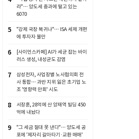
라"… 양도세 중과에 떨고 있는
6070
5
"강제 국장 복귀냐"… ISA 세제 개편
에 투자자 불만
6
[사이언스카페] AI가 세균 잡는 바이
러스 생성, 내성균도 감염
7
삼성전자, 사업장별 노사협의회 전
사 통합… 과반 지위 잃은 초기업 노
조 '영향력 만회' 시도
8
서장훈, 28억에 산 양재역 빌딩 450
억에 내놨다
9
"그 세금 절대 못 낸다"… 양도세 공
포에 '제자리 갈아타기·교환 매매'