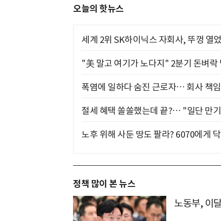
오늘의 핫뉴스
세계 2위 SK하이닉스 자회사, 뚜껑 열
"美 말고 여기가 노다지" 2분기 돈벼락
폭염에 일하다 숨진 근로자… 회사 책임
절세 혜택 쏠쏠했는데 끝?… "일단 만기
노후 위해 사둔 땅도 팔라? 6070에게 닥
정책 많이 본 뉴스
노동부, 이달