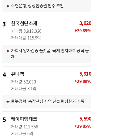
수협은행, 상상인증권 인수 추진
3,020
3
한국첨단소재
+
29.89
%
거래량
3,912,026
거래대금
115.9억
자회사 양자검증 플랫폼, 국제 벤치마크 공식 등
재
5,910
4
유니켐
+
29.89
%
거래량
52,033
거래대금
3.1억
로봇공학·촉각센싱 사업 진출로 상한가 기록
5,590
5
케이피엠테크
+
29.85
%
거래량
111,556
거래대금
6억