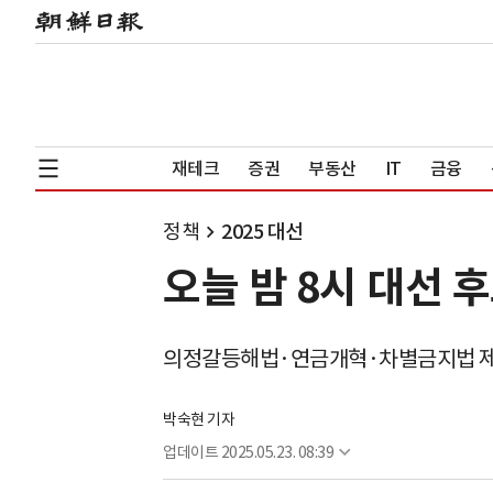
재테크
증권
부동산
IT
금융
정책
2025 대선
오늘 밤 8시 대선 
의정갈등해법·연금개혁·차별금지법 제
박숙현 기자
업데이트
2025.05.23. 08:39