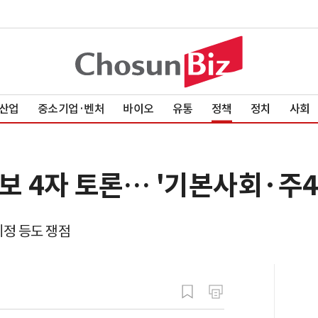
산업
중소기업·벤처
바이오
유통
정책
정치
사회
후보 4자 토론… '기본사회·주4
정 등도 쟁점