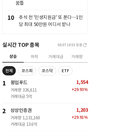
꿈틀
10
추석 전 '민생지원금' 또 푼다…1인
당 최대 50만원 어디서 받나
실시간 TOP 종목
08.07 10:53
장중
상승
하락
거래대금
거래량
전체
코스피
코스닥
ETF
1,554
1
윙입푸드
+
29.93
%
거래량
326,611
거래대금
5억
1,203
2
상상인증권
+
29.91
%
거래량
1,131,160
거래대금
13.6억