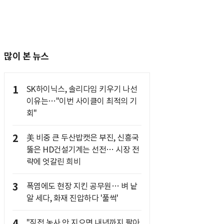
많이 본 뉴스
1
SK하이닉스, 솔리다임 키우기 나선
이유는…"이번 사이클이 최적의 기
회"
2
美 비중 큰 두산밥캣은 부진, 신흥국
뚫은 HD건설기계는 선전… 시장 전
략에 엇갈린 희비
3
폭염에도 현장 지킨 공무원… 벼 낱
알 세다, 화재 진압하다 '풀썩'
4
"직접 농사 안 지으면 내년까지 팔아