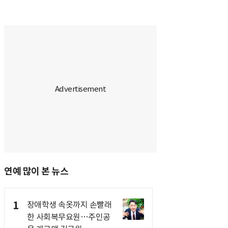
연예 많이 본 뉴스
1
장애학생 속옷까지 손빨래
한 사회복무요원…주인공