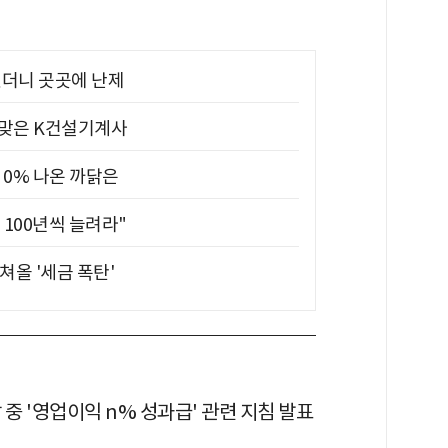
었더니 곳곳에 난제
 맞은 K건설기계사
 0% 나온 까닭은
 100년씩 늘려라"
쳐올 '세금 폭탄'
 중 '영업이익 n% 성과급' 관련 지침 발표