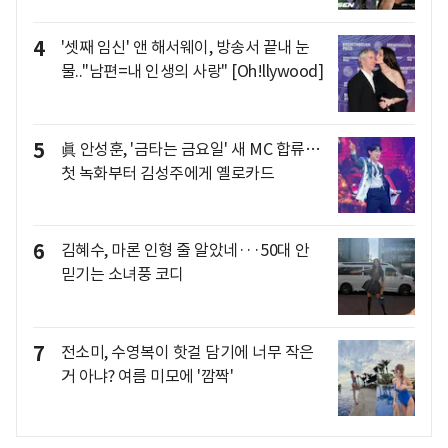
4
'셋째 임신' 앤 해서웨이, 방송서 끝내 눈
물.."남편=내 인생의 사랑" [Oh!llywood]
5
眞 안성훈, '금타는 금요일' 새 MC 합류…
첫 녹화부터 김성주에게 옐로카드
6
김혜수, 마론 인형 줄 알았네···50대 안
믿기는 소녀풍 코디
7
전소미, 수영복이 핫걸 담기에 너무 작은
거 아냐? 여름 미모에 '깜짝'