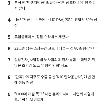
3
추석 전 '민생지원금' 또 푼다…1인당 최대 50만원 어디
서 받나
4
UAE '천궁Ⅱ' 수출에… LIG D&A, 2분기 영업익 30% 성
장
5
투썸플레이스, 정말 스타벅스 제쳤나
6
23조원 남은 소상공인 코로나 대출… 정부, 또 탕감하나
7
삼성전자, 사업장별 노사협의회 전사 통합… 과반 지위
잃은 초기업 노조 '영향력 만회' 시도
8
[단독] K9 자주포 수출 공신 'K10 탄약운반차', 21년 만
에 성능 개량
9
"1000억 매출 목표" 내건 퓨리오사AI…사업화 시험대
오른 국산 AI 반도체