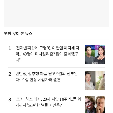
연예 많이 본 뉴스
1
'전자발찌 1호' 고영욱, 이번엔 이지혜 저
격.."49평이 미니멀리즘? 많이 출세했구
나"
2
반민정, 성추행 아픔 딛고 9월의 신부된
다…1살 연상 사업가와 결혼
3
'조커' 히스 레저, 28세 사망 18주기..폴 워
커까지 '요절'한 별들 사인은?