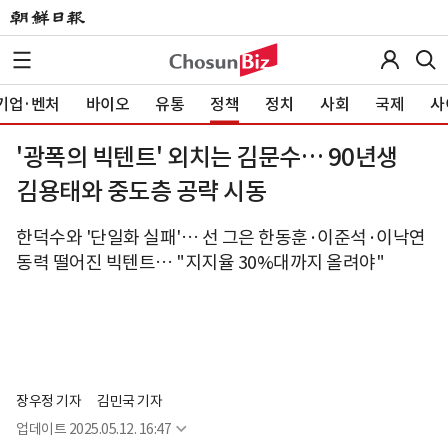
기업·벤처
바이오
유통
정책
정치
사회
국제
사
'광폭의 빅텐트' 외치는 김문수… 90년생
김용태와 중도층 공략 시동
한덕수와 '단일화 실패'… 선 그은 한동훈·이준석·이낙연
동력 떨어진 빅텐트… "지지율 30%대까지 올려야"
장우정 기자
김민국 기자
업데이트
2025.05.12. 16:47