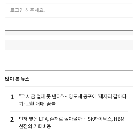
많이 본 뉴스
1
"그 세금 절대 못 낸다"… 양도세 공포에 '제자리 갈아타
기·교환 매매' 꿈틀
2
먼저 맺은 LTA, 손해로 돌아올까… SK하이닉스, HBM
선점의 기회비용