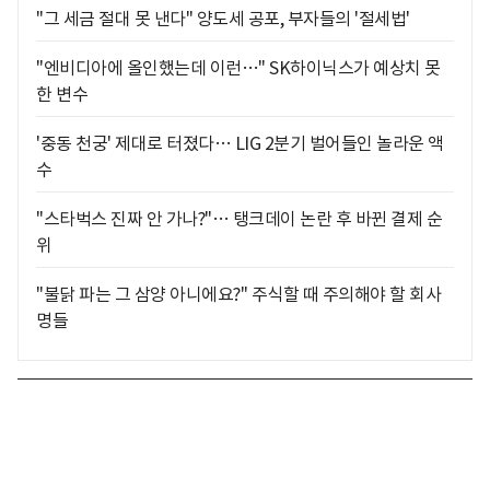
"그 세금 절대 못 낸다" 양도세 공포, 부자들의 '절세법'
"엔비디아에 올인했는데 이런…" SK하이닉스가 예상치 못
한 변수
'중동 천궁' 제대로 터졌다… LIG 2분기 벌어들인 놀라운 액
수
"스타벅스 진짜 안 가나?"… 탱크데이 논란 후 바뀐 결제 순
위
"불닭 파는 그 삼양 아니에요?" 주식할 때 주의해야 할 회사
명들