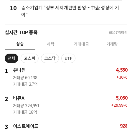
10
중소기업계 "정부 세제개편안 환영…中企 성장에 기
여"
실시간 TOP 종목
08.07
장마감
상승
하락
거래대금
거래량
전체
코스피
코스닥
ETF
4,550
1
유니켐
+
30
%
거래량
60,138
거래대금
2.7억
5,050
2
비큐AI
+
29.99
%
거래량
324,951
거래대금
16억
928
3
이스트에이드