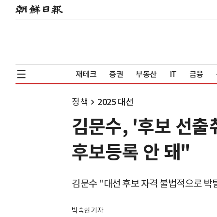
재테크
증권
부동산
IT
금융
정책
2025 대선
김문수, '후보 선출
후보등록 안 돼"
김문수 "대선 후보 자격 불법적으로 박
박숙현 기자