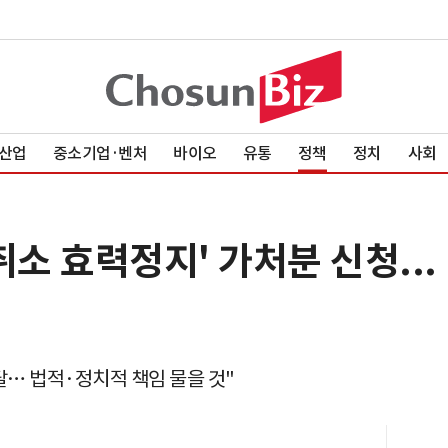
산업
중소기업·벤처
바이오
유통
정책
정치
사회
취소 효력정지' 가처분 신청...
탈… 법적·정치적 책임 물을 것"