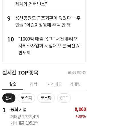
체계와 거버넌스"
9
용산공원도 근조화환이 덮었다… 주
민들 "어린이정원에 주택 안 돼"
10
"1000억 매출 목표" 내건 퓨리오
사AI…사업화 시험대 오른 국산 AI
반도체
실시간 TOP 종목
08.09
장마감
상승
하락
거래대금
거래량
전체
코스피
코스닥
ETF
8,060
1
동화기업
+
30
%
거래량
1,338,415
거래대금
105.2억