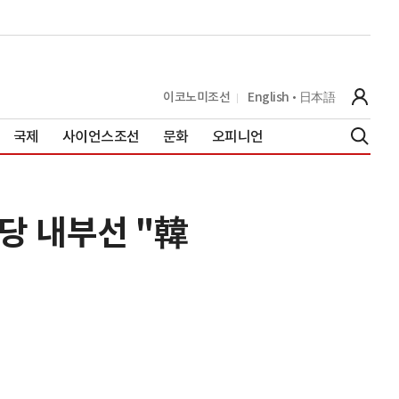
이코노미조선
English
日本語
국제
사이언스조선
문화
오피니언
 당 내부선 "韓