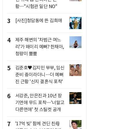
황…"시험관 일단 NO"
3
[사진]청담동에 뜬 김희애
4
제주 해변의 '차범근 며느
리'가 왜이리 예뻐? 한채아,
청량미 뿜뿜
5
김준호♥김지민 부부, 임신
준비 중이라더니…더 예뻐
진 근황 '신지 결혼식 포착'
6
서강준, 안은진과 10년 장
기연애 무드 포착…'너말고
다른연애' 첫 스틸컷 공개
7
'17억 빚' 함께 견딘 친母