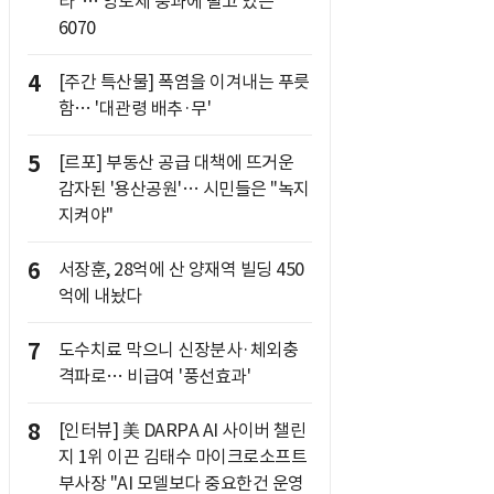
라"… 양도세 중과에 떨고 있는
6070
4
[주간 특산물] 폭염을 이겨내는 푸릇
함… '대관령 배추·무'
5
[르포] 부동산 공급 대책에 뜨거운
감자된 '용산공원'… 시민들은 "녹지
지켜야"
6
서장훈, 28억에 산 양재역 빌딩 450
억에 내놨다
7
도수치료 막으니 신장분사·체외충
격파로… 비급여 '풍선효과'
8
[인터뷰] 美 DARPA AI 사이버 챌린
지 1위 이끈 김태수 마이크로소프트
부사장 "AI 모델보다 중요한건 운영