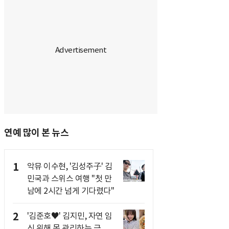
연예 많이 본 뉴스
1
악뮤 이수현, '김성주子' 김
민국과 스위스 여행 "첫 만
남에 2시간 넘게 기다렸다"
2
'김준호♥' 김지민, 자연 임
신 위해 몸 관리하는 근