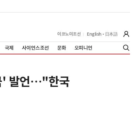
이코노미조선
English
日本語
국제
사이언스조선
문화
오피니언
극' 발언…"한국