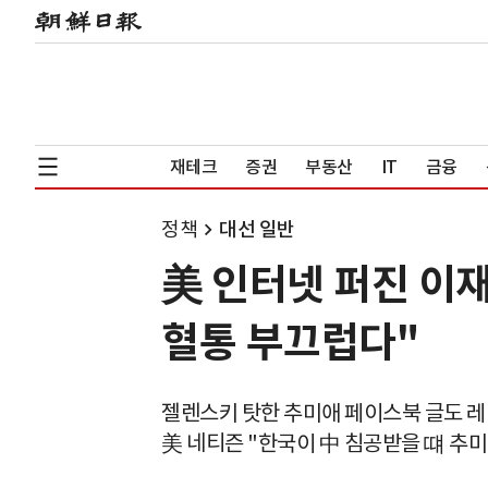
재테크
증권
부동산
IT
금융
정책
대선 일반
美 인터넷 퍼진 이
혈통 부끄럽다"
젤렌스키 탓한 추미애 페이스북 글도 
美 네티즌 "한국이 中 침공받을 떄 추미