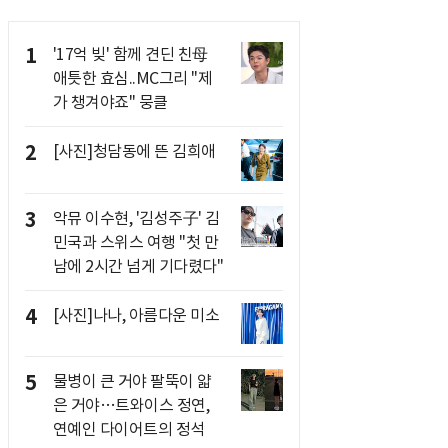
1
'17억 빚' 함께 견딘 친母
애틋한 효심..MC그리 "제
가 챙겨야죠" 뭉클
2
[사진]청담동에 뜬 김희애
3
악뮤 이수현, '김성주子' 김
민국과 스위스 여행 "첫 만
남에 2시간 넘게 기다렸다"
4
[사진]나나, 아름다운 미소
5
물병이 큰 거야 팔뚝이 얇
은 거야…트와이스 정연,
연예인 다이어트의 정석