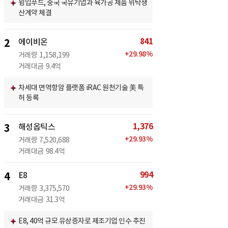
윙입푸드, 중국 국유기업과 육가공 제품 위탁생
산계약 체결
841
2
에이비온
+
29.98
%
거래량
1,158,199
거래대금
9.4억
차세대 면역항암 플랫폼 iRAC 원천기술 美 특
허 등록
1,376
3
해성옵틱스
+
29.93
%
거래량
7,520,688
거래대금
98.4억
994
4
E8
+
29.93
%
거래량
3,375,570
거래대금
31.3억
E8, 40억 규모 유상증자로 제조기업 인수 추진