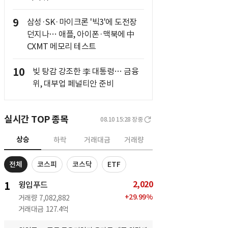
9
삼성·SK·마이크론 '빅3'에 도전장
던지나… 애플, 아이폰·맥북에 中
CXMT 메모리 테스트
10
빚 탕감 강조한 李 대통령… 금융
위, 대부업 페널티안 준비
실시간 TOP 종목
08.10 15:28
장중
상승
하락
거래대금
거래량
전체
코스피
코스닥
ETF
2,020
1
윙입푸드
+
29.99
%
거래량
7,082,882
거래대금
127.4억