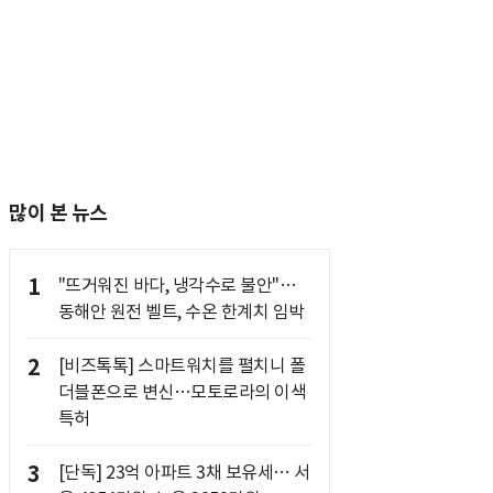
많이 본 뉴스
1
"뜨거워진 바다, 냉각수로 불안"…
동해안 원전 벨트, 수온 한계치 임박
2
[비즈톡톡] 스마트워치를 펼치니 폴
더블폰으로 변신…모토로라의 이색
특허
3
[단독] 23억 아파트 3채 보유세… 서