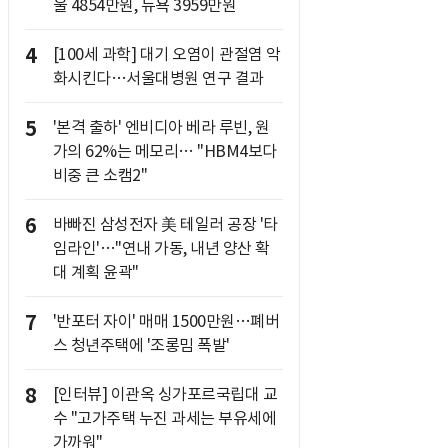
울 4854만원, 뉴욕 3959만원
4
[100세 과학] 대기 오염이 관절염 악
화시킨다…서울대병원 연구 결과
5
'본격 출하' 엔비디아 베라 루빈, 원
가의 62%는 메모리… "HBM4보다
비중 큰 소캠2"
6
바빠진 삼성전자 美 테일러 공장 '타
임라인'…"연내 가동, 내년 양산 확
대 계획 윤곽"
7
'반포터 자이' 매매 1500만원…폐버
스 청년주택에 '조롱밈 폭발'
8
[인터뷰] 이관옥 싱가포르국립대 교
수 "고가주택 누진 과세는 부유세에
가까워"