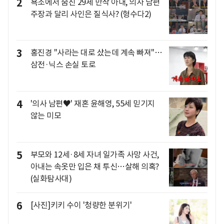
2
욕조에서 숨진 29세 만삭 아내, 의사 남편
주장과 달리 사인은 질식사? (형수다2)
3
홍진경 "사라는 대로 샀는데 계속 빠져"…
삼전·닉스 손실 토로
4
'의사 남편♥' 재혼 윤해영, 55세 믿기지
않는 미모
5
부모와 12세·8세 자녀 일가족 사망 사건,
아내는 속옷만 입은 채 투신…살해 의혹?
(실화탐사대)
6
[사진]키키 수이 '청량한 분위기'