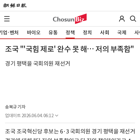
기업·벤처
바이오
유통
정책
정치
사회
국제
사
조국 "'국힘 제로' 완수 못 해… 저의 부족함"
경기 평택을 국회의원 재선거
송복규 기자
업데이트
2026.06.04. 06:12
조국 조국혁신당 후보는 6·3 국회의원 경기 평택을 재선거