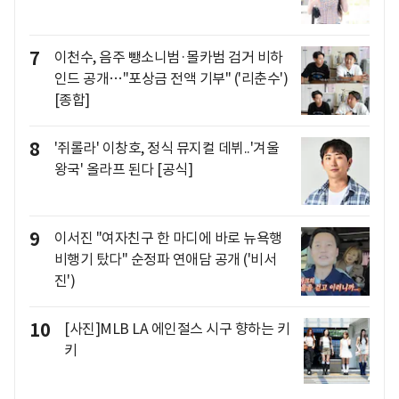
7
이천수, 음주 뺑소니범·몰카범 검거 비하
인드 공개…"포상금 전액 기부" ('리춘수')
[종합]
8
'쥐롤라' 이창호, 정식 뮤지컬 데뷔..'겨울
왕국' 올라프 된다 [공식]
9
이서진 "여자친구 한 마디에 바로 뉴욕행
비행기 탔다" 순정파 연애담 공개 ('비서
진')
10
[사진]MLB LA 에인절스 시구 향하는 키
키