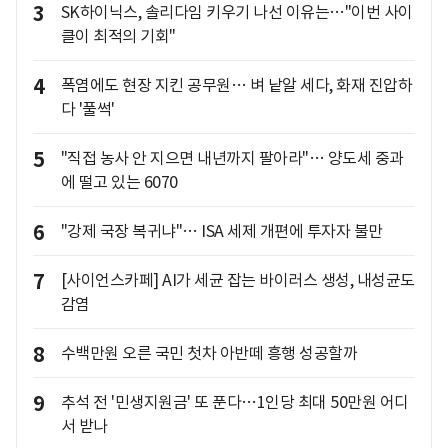
3
SK하이닉스, 솔리다임 키우기 나선 이유는…"이번 사이
클이 최적의 기회"
4
폭염에도 현장 지킨 공무원… 벼 낱알 세다, 화재 진압하
다 '풀썩'
5
"직접 농사 안 지으면 내년까지 팔아라"… 양도세 중과
에 떨고 있는 6070
6
"강제 국장 복귀냐"… ISA 세제 개편에 투자자 불만
7
[사이언스카페] AI가 세균 잡는 바이러스 생성, 내성균도
감염
8
수백만원 오른 국민 첫차 아반떼 흥행 성공할까
9
추석 전 '민생지원금' 또 푼다…1인당 최대 50만원 어디
서 받나