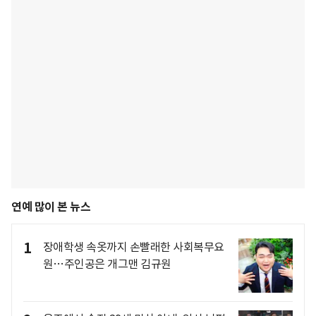
연예 많이 본 뉴스
1
장애학생 속옷까지 손빨래한 사회복무요
원…주인공은 개그맨 김규원