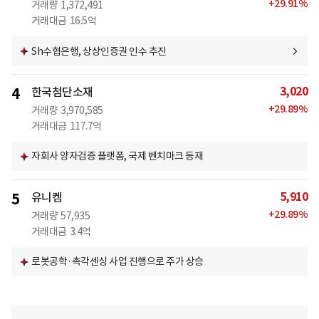
+
29.91
%
거래량
1,372,491
거래대금
16.5억
Sh수협은행, 상상인증권 인수 추진
3,020
4
한국첨단소재
+
29.89
%
거래량
3,970,585
거래대금
117.7억
자회사 양자검증 플랫폼, 국제 벤치마크 등재
5,910
5
유니켐
+
29.89
%
거래량
57,935
거래대금
3.4억
로봇공학·촉각센싱 사업 진행으로 주가 상승