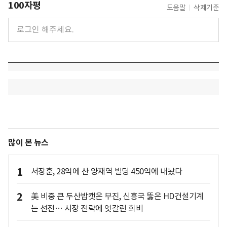
100자평
도움말
삭제기준
많이 본 뉴스
1
서장훈, 28억에 산 양재역 빌딩 450억에 내놨다
2
美 비중 큰 두산밥캣은 부진, 신흥국 뚫은 HD건설기계
는 선전… 시장 전략에 엇갈린 희비