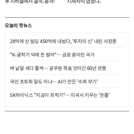
오늘의 핫뉴스
28억에 산 빌딩 450억에 내놨다, '투자의 신' 내린 서장훈
"K-굴착기 덕에 돈 벌어"… 금광 쏟아진 국가
벼 낱알 세다 풀썩… 공무원 목숨 앗아간 60년 관행
국민 초토화 일도 아냐… AI가 만든 '수퍼 무기'
SK하이닉스 "지금이 최적기"… 미국서 키우는 '돈줄'