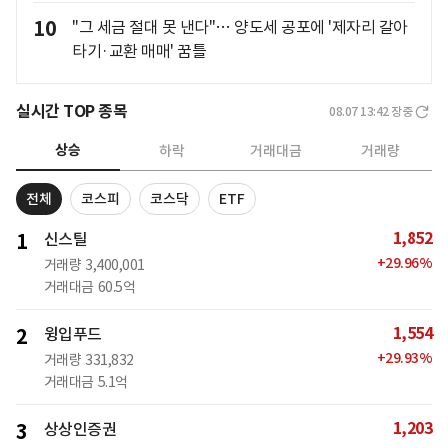
10
"그 세금 절대 못 낸다"… 양도세 공포에 '제자리 갈아
타기·교환 매매' 꿈틀
실시간 TOP 종목
08.07 13:42
장중
상승
하락
거래대금
거래량
전체
코스피
코스닥
ETF
1,852
1
신스틸
+
29.96
%
거래량
3,400,001
거래대금
60.5억
1,554
2
윙입푸드
+
29.93
%
거래량
331,832
거래대금
5.1억
1,203
3
상상인증권