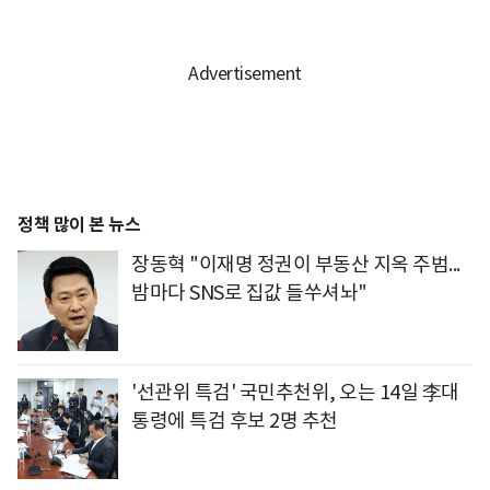
정책 많이 본 뉴스
장동혁 "이재명 정권이 부동산 지옥 주범...
밤마다 SNS로 집값 들쑤셔놔"
'선관위 특검' 국민추천위, 오는 14일 李대
통령에 특검 후보 2명 추천