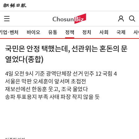
기업·벤처
바이오
유통
정책
정치
사회
국제
사
국민은 안정 택했는데, 선관위는 혼돈의 문
열었다(종합)
4일 오전 9시 기준 광역단체장 선거 민주 12 국힘 4
서울은 막판 오세훈이 앞서며 초접전
재보선에선 한동훈 웃고, 조국 울었다
송파 투표용지 부족 사태 파장 작지 않을 듯