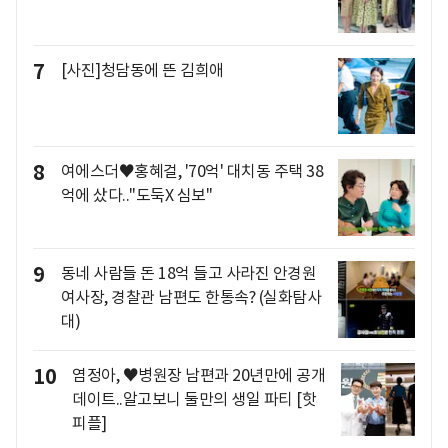
7
[사진]청담동에 뜬 김희애
8
여에스더♥홍혜걸, '70억' 대치동 주택 38
억에 샀다.."도둑X 심보"
9
동네 사람들 돈 18억 들고 사라진 안경원
여사장, 경찰관 남편도 한통속? (실화탐사
대)
10
염정아, ♥병원장 남편과 20년만에 공개
데이트..알고보니 둘만의 생일 파티 [핫
피플]