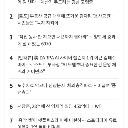
억 덜 낸다…계산기 두드리는 강남 고령층
2
[르포] 부동산 공급 대책에 뜨거운 감자된 '용산공원'…
시민들은 "녹지 지켜야"
3
"직접 농사 안 지으면 내년까지 팔아라"… 양도세 중과
에 떨고 있는 6070
4
[인터뷰] 美 DARPA AI 사이버 챌린지 1위 이끈 김태수
마이크로소프트 부사장 "AI 모델보다 중요한건 운영 체
계와 거버넌스"
5
도수치료 막으니 신장분사·체외충격파로… 비급여 '풍
선효과'
6
서장훈, 28억에 산 양재역 빌딩 450억에 내놨다
7
'음악 앱'이 넷플릭스와 어깨 나란히… 스포티파이 유료
이용자 3억 돌파 비결은