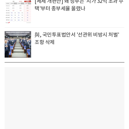
[세제 개편안] 왜 정부는 '시가 32억 초과 주
택'부터 종부세율 올렸나
與, 국민투표법안서 '선관위 비방시 처벌'
조항 삭제