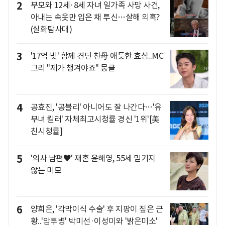
2
부모와 12세·8세 자녀 일가족 사망 사건,
아내는 속옷만 입은 채 투신…살해 의혹?
(실화탐사대)
3
'17억 빚' 함께 견딘 친母 애틋한 효심..MC
그리 "제가 챙겨야죠" 뭉클
4
공효진, '공블리' 아니어도 잘 나간다…'유
부녀 킬러' 자체최고시청률 경신 '1위'[美
친시청률]
5
'의사 남편♥' 재혼 윤해영, 55세 믿기지
않는 미모
6
양희은, '각막이식 수술' 후 지팡이 짚은 근
황..'암투병' 박미선·이성미와 '밝은미소'