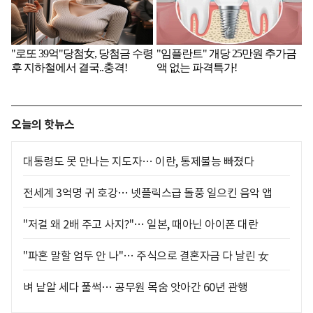
오늘의 핫뉴스
대통령도 못 만나는 지도자… 이란, 통제불능 빠졌다
전세계 3억명 귀 호강… 넷플릭스급 돌풍 일으킨 음악 앱
"저걸 왜 2배 주고 사지?"… 일본, 때아닌 아이폰 대란
"파혼 말할 엄두 안 나"… 주식으로 결혼자금 다 날린 女
벼 낱알 세다 풀썩… 공무원 목숨 앗아간 60년 관행