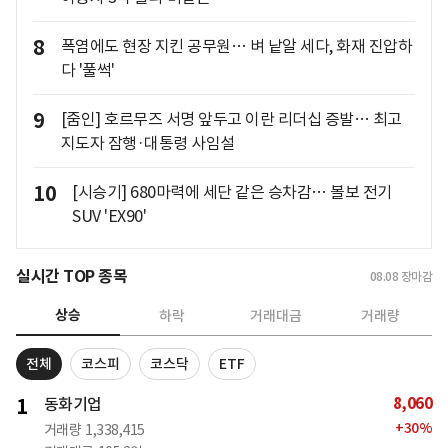
8
폭염에도 현장 지킨 공무원… 벼 낱알 세다, 화재 진압하
다 '풀썩'
9
[줌인] 호르무즈 서명 앞두고 이란 리더십 증발… 최고
지도자 잠행·대통령 사임설
10
[시승기] 680마력에 세단 같은 승차감… 볼보 전기
SUV 'EX90'
실시간 TOP 종목
08.08
장마감
상승
하락
거래대금
거래량
전체
코스피
코스닥
ETF
8,060
1
동화기업
+
30
%
거래량
1,338,415