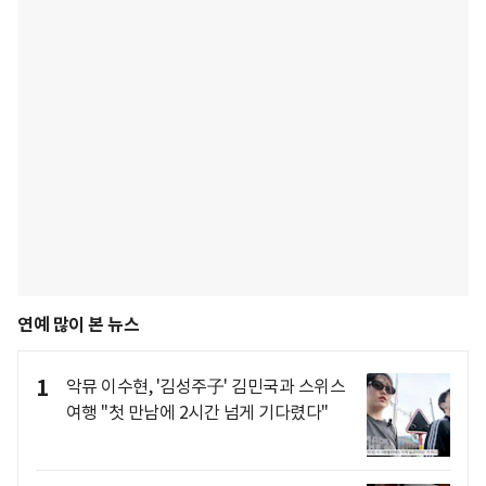
연예 많이 본 뉴스
1
악뮤 이수현, '김성주子' 김민국과 스위스
여행 "첫 만남에 2시간 넘게 기다렸다"