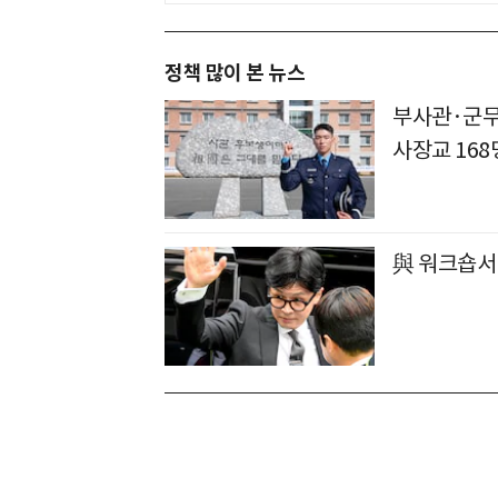
정책 많이 본 뉴스
부사관·군무원
사장교 168
與 워크숍서 