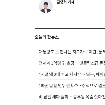
김양혁 기자
오늘의 핫뉴스
대통령도 못 만나는 지도자… 이란, 통
전세계 3억명 귀 호강… 넷플릭스급 돌
"저걸 왜 2배 주고 사지?"… 일본, 때
"파혼 말할 엄두 안 나"… 주식으로 결
벼 낱알 세다 풀썩… 공무원 목숨 앗아간