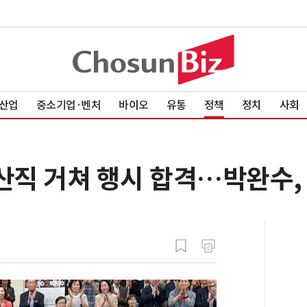
산업
중소기업·벤처
바이오
유통
정책
정치
사회
생산직 거쳐 행시 합격…박완수,