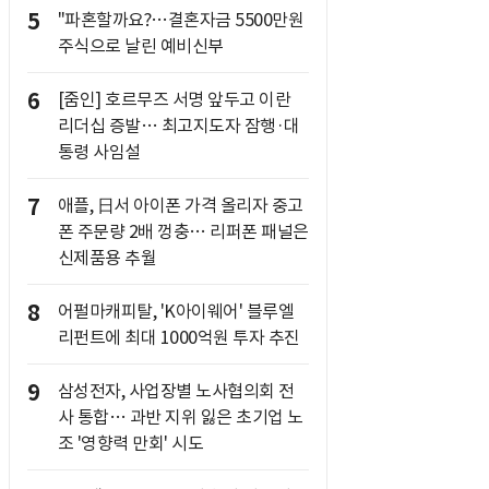
5
"파혼할까요?…결혼자금 5500만원
주식으로 날린 예비신부
6
[줌인] 호르무즈 서명 앞두고 이란
리더십 증발… 최고지도자 잠행·대
통령 사임설
7
애플, 日서 아이폰 가격 올리자 중고
폰 주문량 2배 껑충… 리퍼폰 패널은
신제품용 추월
8
어펄마캐피탈, 'K아이웨어' 블루엘
리펀트에 최대 1000억원 투자 추진
9
삼성전자, 사업장별 노사협의회 전
사 통합… 과반 지위 잃은 초기업 노
조 '영향력 만회' 시도