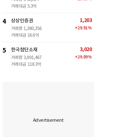
거래대금
5.3억
1,203
4
상상인증권
+
29.91
%
거래량
1,380,356
거래대금
16.6억
3,020
5
한국첨단소재
+
29.89
%
거래량
3,991,467
거래대금
118.3억