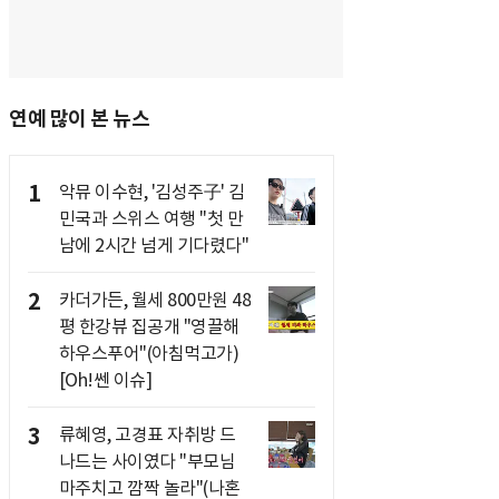
연예 많이 본 뉴스
1
악뮤 이수현, '김성주子' 김
민국과 스위스 여행 "첫 만
남에 2시간 넘게 기다렸다"
2
카더가든, 월세 800만원 48
평 한강뷰 집공개 "영끌해
하우스푸어"(아침먹고가)
[Oh!쎈 이슈]
3
류혜영, 고경표 자취방 드
나드는 사이였다 "부모님
마주치고 깜짝 놀라"(나혼