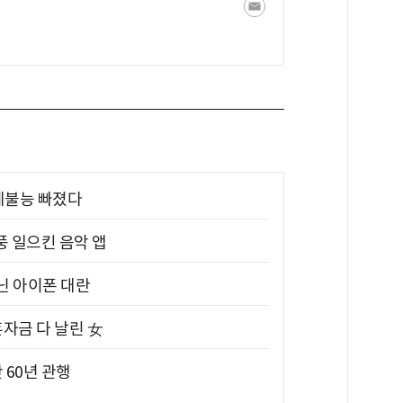
제불능 빠졌다
풍 일으킨 음악 앱
아닌 아이폰 대란
혼자금 다 날린 女
 60년 관행