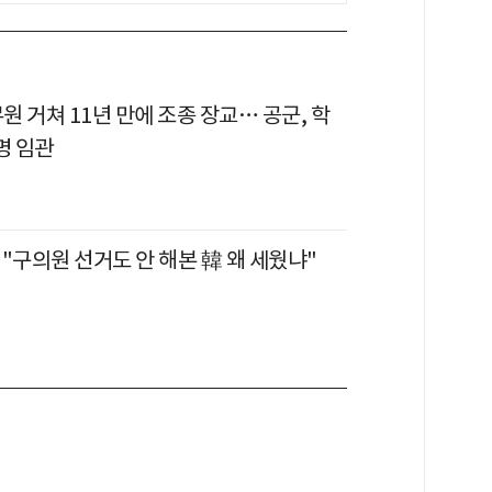
 거쳐 11년 만에 조종 장교… 공군, 학
명 임관
"구의원 선거도 안 해본 韓 왜 세웠냐"