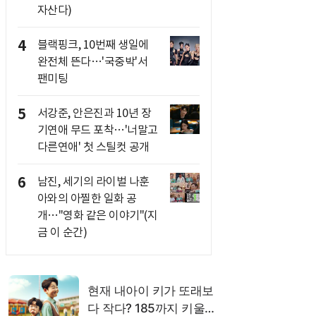
자산다)
4
블랙핑크, 10번째 생일에
완전체 뜬다…'국중박'서
팬미팅
5
서강준, 안은진과 10년 장
기연애 무드 포착…'너말고
다른연애' 첫 스틸컷 공개
6
남진, 세기의 라이벌 나훈
아와의 아찔한 일화 공
개…"영화 같은 이야기"(지
금 이 순간)