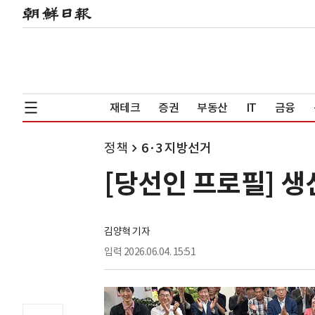
재테크
증권
부동산
IT
금융
정책
6·3 지방선거
[당선인 프로필] 
김양혁 기자
입력
2026.06.04. 15:51