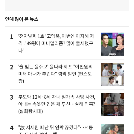
연예 많이 본 뉴스
1
'전자발찌 1호' 고영욱, 이번엔 이지혜 저
격.."49평이 미니멀리즘? 많이 출세했구
나"
2
'술 빚는 윤주모' 윤나라 셰프 "이찬원의
미래 아내가 부럽다" 깜짝 발언 (편스토
랑)
3
부모와 12세·8세 자녀 일가족 사망 사건,
아내는 속옷만 입은 채 투신…살해 의혹?
(실화탐사대)
4
"故 서세원 떠난 뒤 연락 끊겼다"…서동