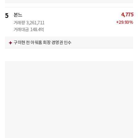
4,775
5
본느
+
29.93
%
거래량
3,261,711
거래대금
148.4억
구미현 전 아워홈 회장 경영권 인수