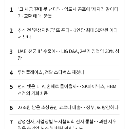
1
"그 세금 절대 못 낸다"… 양도세 공포에 '제자리 갈아타
기·교환 매매' 꿈틀
2
추석 전 '민생지원금' 또 푼다…1인당 최대 50만원 어디
서 받나
3
UAE '천궁Ⅱ' 수출에… LIG D&A, 2분기 영업익 30% 성
장
4
투썸플레이스, 정말 스타벅스 제쳤나
5
먼저 맺은 LTA, 손해로 돌아올까… SK하이닉스, HBM
선점의 기회비용
6
23조원 남은 소상공인 코로나 대출… 정부, 또 탕감하나
7
삼성전자, 사업장별 노사협의회 전사 통합… 과반 지위
잃은 초기업 노조 '영향력 만회' 시도