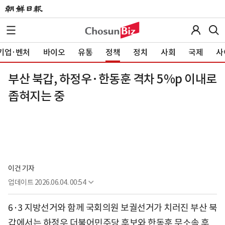
기업·벤처
바이오
유통
정책
정치
사회
국제
사
부산 북갑, 하정우·한동훈 격차 5%p 이내로
좁혀지는 중
이건 기자
업데이트
2026.06.04. 00:54
6·3 지방선거와 함께 국회의원 보궐선거가 치러진 부산 북
갑에서는 하정우 더불어민주당 후보와 한동훈 무소속 후