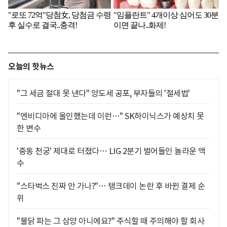
오늘의 핫뉴스
"그 세금 절대 못 낸다" 양도세 공포, 부자들의 '절세법'
"엔비디아에 올인했는데 이런…" SK하이닉스가 예상치 못
한 변수
'중동 천궁' 제대로 터졌다… LIG 2분기 벌어들인 놀라운 액
수
"스타벅스 진짜 안 가나?"… 탱크데이 논란 후 바뀐 결제 순
위
"불닭 파는 그 삼양 아니에요?" 주식할 때 주의해야 할 회사