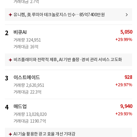
거래대금
2.7억
유니켐, 美 루미아 테크놀로지스 인수…85억7400만원
5,050
2
비큐AI
+
29.99
%
거래량
324,951
거래대금
16억
비즈플레이와 전략적 제휴, AI 기반 출장·경비 관리 서비스 고도화
928
3
이스트에이드
+
29.97
%
거래량
2,620,951
거래대금
22.3억
9,940
4
매드업
+
29.93
%
거래량
13,028,020
거래대금
1190.7억
AI 기술 활용한 광고 효율 개선 기대감