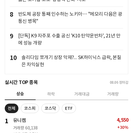
8
반도체 공장 통째 인수하는 노키아… "메모리 다음은 광
통신 병목"
9
[단독] K9 자주포 수출 공신 'K10 탄약운반차', 21년 만
에 성능 개량
10
솔리다임 쪼개기 상장 악재?... SK하이닉스 급락, 본질
은 차익실현
실시간 TOP 종목
08.06
장마감
상승
하락
거래대금
거래량
전체
코스피
코스닥
ETF
4,550
1
유니켐
+
30
%
거래량
60,138