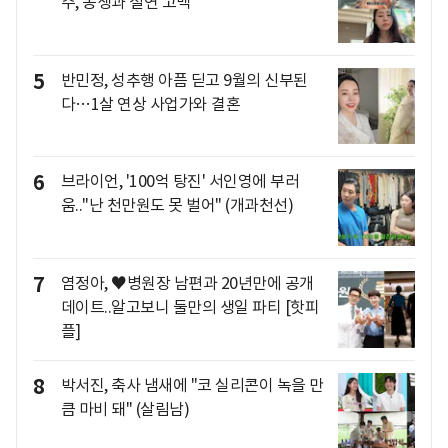
주, 동생과 절연 고백
5
반민정, 성추행 아픔 딛고 9월의 신부된
다…1살 연상 사업가와 결혼
6
브라이언, '100억 탕진' 서인영에 부러
움.."난 천만원도 못 벌어" (개과천선)
7
염정아, ♥병원장 남편과 20년만에 공개
데이트..알고보니 둘만의 생일 파티 [핫피
플]
8
박서진, 축사 냄새에 "코 실리콘이 녹을 만
큼 마비 돼" (살림남)