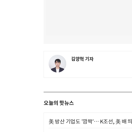
김양혁 기자
오늘의 핫뉴스
美 방산 기업도 '깜짝'… K조선, 美 배