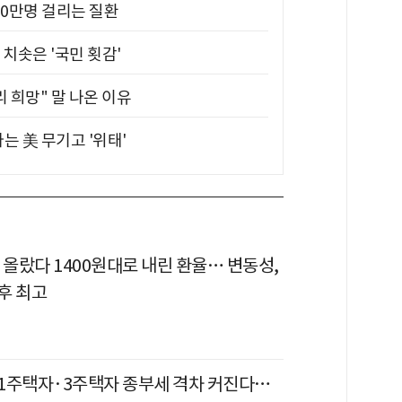
10만명 걸리는 질환
치솟은 '국민 횟감'
 희망" 말 나온 이유
는 美 무기고 '위태'
 올랐다 1400원대로 내린 환율… 변동성,
후 최고
1주택자·3주택자 종부세 격차 커진다…