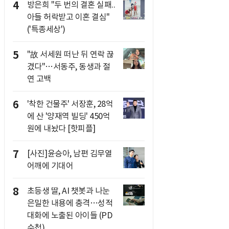
4
방은희 "두 번의 결혼 실패..
아들 허락받고 이혼 결심"
('특종세상')
5
"故 서세원 떠난 뒤 연락 끊
겼다"…서동주, 동생과 절
연 고백
6
'착한 건물주' 서장훈, 28억
에 산 '양재역 빌딩' 450억
원에 내놨다 [핫피플]
7
[사진]윤승아, 남편 김무열
어깨에 기대어
8
초등생 딸, AI 챗봇과 나눈
은밀한 내용에 충격…성적
대화에 노출된 아이들 (PD
수첩)