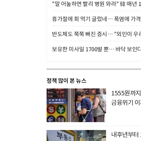
"말 어눌하면 빨리 병원 와라" 韓 매년 
휴가철에 회 먹기 글렀네… 폭염에 가격 
반도체도 쭉쭉 빠진 증시… "외인이 우리
보유한 미사일 1700발 뿐… 바닥 보인다
정책 많이 본 뉴스
1555원까지
금융위기 이
내후년부터 