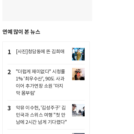
연예 많이 본 뉴스
1
[사진]청담동에 뜬 김희애
2
"더럽게 재미없다" 시청률
1% '최우수산', 90도 사과
이어 추가연장 소원 '마지
막 몸부림'
3
악뮤 이수현, '김성주子' 김
민국과 스위스 여행 "첫 만
남에 2시간 넘게 기다렸다"