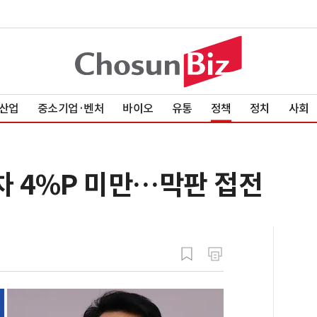
산업
중소기업·벤처
바이오
유통
정책
정치
사회
차 4%P 미만…막판 접전