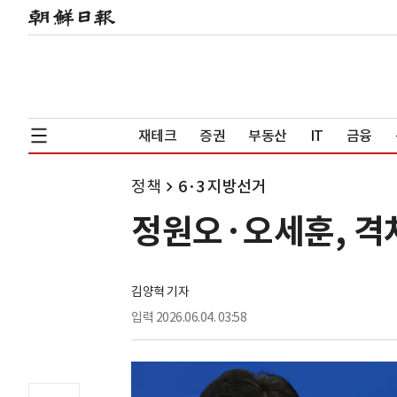
재테크
증권
부동산
IT
금융
정책
6·3 지방선거
정원오·오세훈, 격
김양혁 기자
입력
2026.06.04. 03:58