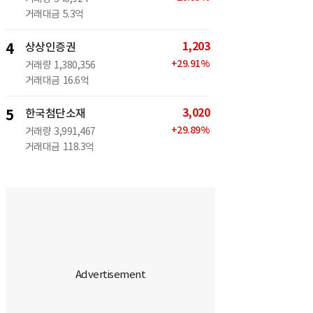
거래대금
5.3억
1,203
4
상상인증권
+
29.91
%
거래량
1,380,356
거래대금
16.6억
3,020
5
한국첨단소재
+
29.89
%
거래량
3,991,467
거래대금
118.3억