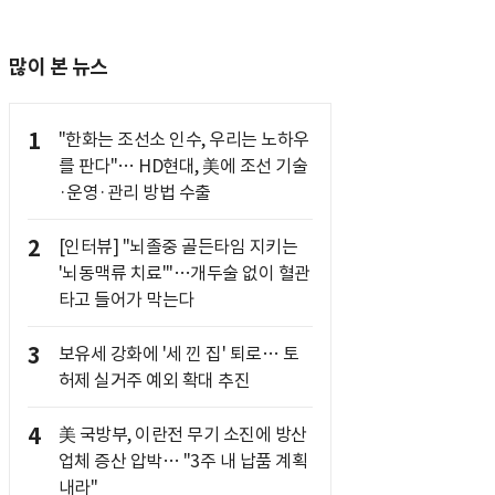
많이 본 뉴스
1
"한화는 조선소 인수, 우리는 노하우
를 판다"… HD현대, 美에 조선 기술
·운영·관리 방법 수출
2
[인터뷰] "뇌졸중 골든타임 지키는
'뇌동맥류 치료'"…개두술 없이 혈관
타고 들어가 막는다
3
보유세 강화에 '세 낀 집' 퇴로… 토
허제 실거주 예외 확대 추진
4
美 국방부, 이란전 무기 소진에 방산
업체 증산 압박… "3주 내 납품 계획
내라"