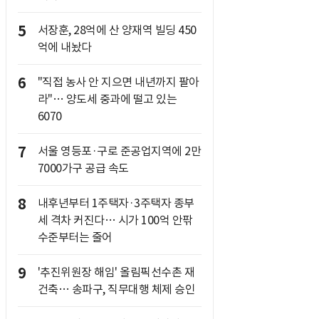
5
서장훈, 28억에 산 양재역 빌딩 450
억에 내놨다
6
"직접 농사 안 지으면 내년까지 팔아
라"… 양도세 중과에 떨고 있는
6070
7
서울 영등포·구로 준공업지역에 2만
7000가구 공급 속도
8
내후년부터 1주택자·3주택자 종부
세 격차 커진다… 시가 100억 안팎
수준부터는 줄어
9
'추진위원장 해임' 올림픽선수촌 재
건축… 송파구, 직무대행 체제 승인