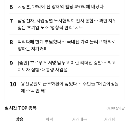
6
서장훈, 28억에 산 양재역 빌딩 450억에 내놨다
7
삼성전자, 사업장별 노사협의회 전사 통합… 과반 지위
잃은 초기업 노조 '영향력 만회' 시도
8
박리다매 한계 부딪혔나… 국내선 가격 올리고 해외로
향하는 저가커피
9
[줌인] 호르무즈 서명 앞두고 이란 리더십 증발… 최고
지도자 잠행·대통령 사임설
10
용산공원도 근조화환이 덮었다… 주민들 "어린이정원
에 주택 안 돼"
실시간 TOP 종목
08.08
장마감
상승
하락
거래대금
거래량