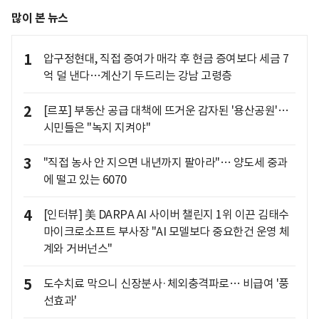
많이 본 뉴스
1
압구정현대, 직접 증여가 매각 후 현금 증여보다 세금 7
억 덜 낸다…계산기 두드리는 강남 고령층
2
[르포] 부동산 공급 대책에 뜨거운 감자된 '용산공원'…
시민들은 "녹지 지켜야"
3
"직접 농사 안 지으면 내년까지 팔아라"… 양도세 중과
에 떨고 있는 6070
4
[인터뷰] 美 DARPA AI 사이버 챌린지 1위 이끈 김태수
마이크로소프트 부사장 "AI 모델보다 중요한건 운영 체
계와 거버넌스"
5
도수치료 막으니 신장분사·체외충격파로… 비급여 '풍
선효과'