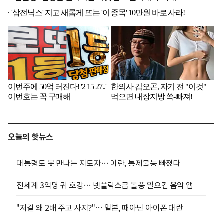
오늘의 핫뉴스
대통령도 못 만나는 지도자… 이란, 통제불능 빠졌다
전세계 3억명 귀 호강… 넷플릭스급 돌풍 일으킨 음악 앱
"저걸 왜 2배 주고 사지?"… 일본, 때아닌 아이폰 대란