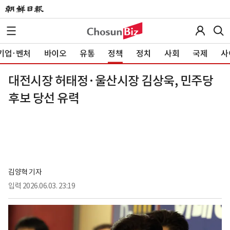
기업·벤처
바이오
유통
정책
정치
사회
국제
사
대전시장 허태정·울산시장 김상욱, 민주당
후보 당선 유력
김양혁 기자
입력
2026.06.03. 23:19