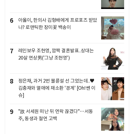
6
아옳이, 한의사 김형배에게 프로포즈 받았
나? 로맨틱한 장미꽃 백송이
7
레인보우 조현영, 깜짝 결혼발표..상대는
20살 연상男('그냥 조현영')
8
정은채, 과거 2번 불륜설 선 그었는데..♥
김충재와 열애에 재소환 '경계' [Oh!쎈 이
슈]
9
"故 서세원 떠난 뒤 연락 끊겼다"…서동
주, 동생과 절연 고백