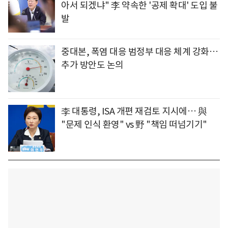
아서 되겠냐" 李 약속한 '공제 확대' 도입 불
발
중대본, 폭염 대응 범정부 대응 체계 강화…
추가 방안도 논의
李 대통령, ISA 개편 재검토 지시에… 與
"문제 인식 환영" vs 野 "책임 떠넘기기"