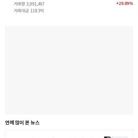
+
29.89
%
거래량
3,991,467
거래대금
118.3억
연예 많이 본 뉴스