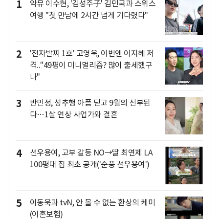
1
악뮤 이수현, '김성주子' 김민국과 스위스
여행 "첫 만남에 2시간 넘게 기다렸다"
2
'전자발찌 1호' 고영욱, 이번엔 이지혜 저
격.."49평이 미니멀리즘? 많이 출세했구
나"
3
반민정, 성추행 아픔 딛고 9월의 신부된
다…1살 연상 사업가와 결혼
4
선우용여, 고부 갈등 NO→딸 최연제 LA
100평대 집 최초 공개('순풍 선우용여')
5
이동욱과 tvN, 안 볼 수 없는 환상의 케미
(이혼보험)