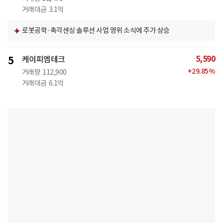
거래대금
3.1억
로봇공학·촉각센싱 솔루션 사업 영위 소식에 주가 상승
5,590
5
케이피엠테크
+
29.85
%
거래량
112,900
거래대금
6.1억