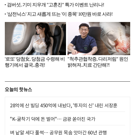
오늘의 핫뉴스
28억에 산 빌딩 450억에 내놨다, '투자의 신' 내린 서장훈
"K-굴착기 덕에 돈 벌어"… 금광 쏟아진 국가
벼 낱알 세다 풀썩… 공무원 목숨 앗아간 60년 관행