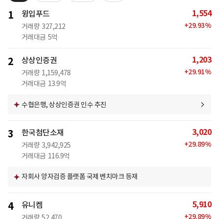
1,554
1
윙입푸드
+
29.93
%
거래량
327,212
거래대금
5억
1,203
2
상상인증권
+
29.91
%
거래량
1,159,478
거래대금
13.9억
수협은행, 상상인증권 인수 추진
3,020
3
한국첨단소재
+
29.89
%
거래량
3,942,925
거래대금
116.9억
자회사 양자검증 플랫폼 국제 벤치마크 등재
5,910
4
유니켐
+
29.89
%
거래량
52,470