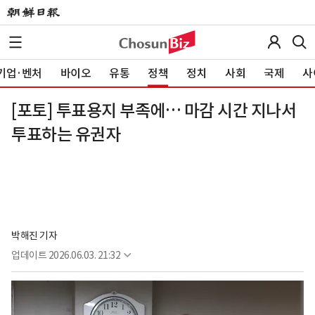
기업·벤처
바이오
유통
정책
정치
사회
국제
사
[포토] 투표용지 부족에… 마감 시간 지나서
투표하는 유권자
박해진 기자
업데이트
2026.06.03. 21:32