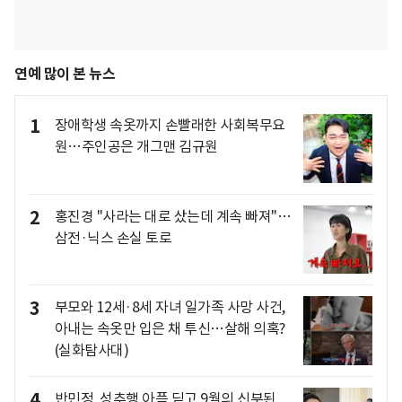
연예 많이 본 뉴스
1
장애학생 속옷까지 손빨래한 사회복무요
원…주인공은 개그맨 김규원
2
홍진경 "사라는 대로 샀는데 계속 빠져"…
삼전·닉스 손실 토로
3
부모와 12세·8세 자녀 일가족 사망 사건,
아내는 속옷만 입은 채 투신…살해 의혹?
(실화탐사대)
4
반민정, 성추행 아픔 딛고 9월의 신부된