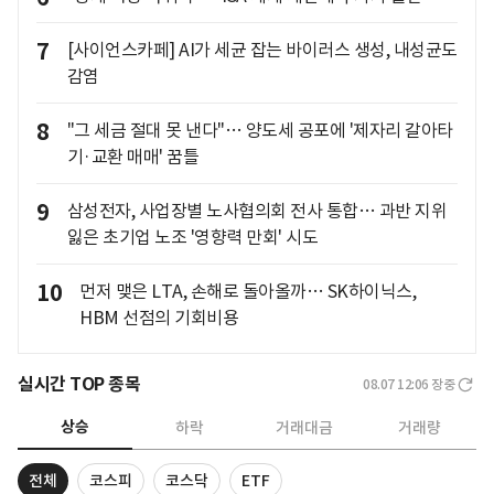
7
[사이언스카페] AI가 세균 잡는 바이러스 생성, 내성균도
감염
8
"그 세금 절대 못 낸다"… 양도세 공포에 '제자리 갈아타
기·교환 매매' 꿈틀
9
삼성전자, 사업장별 노사협의회 전사 통합… 과반 지위
잃은 초기업 노조 '영향력 만회' 시도
10
먼저 맺은 LTA, 손해로 돌아올까… SK하이닉스,
HBM 선점의 기회비용
실시간 TOP 종목
08.07 12:06
장중
상승
하락
거래대금
거래량
전체
코스피
코스닥
ETF