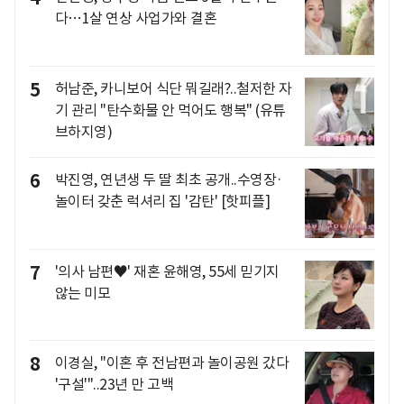
다…1살 연상 사업가와 결혼
5
허남준, 카니보어 식단 뭐길래?..철저한 자
기 관리 "탄수화물 안 먹어도 행복" (유튜
브하지영)
6
박진영, 연년생 두 딸 최초 공개..수영장·
놀이터 갖춘 럭셔리 집 '감탄' [핫피플]
7
'의사 남편♥' 재혼 윤해영, 55세 믿기지
않는 미모
8
이경실, "이혼 후 전남편과 놀이공원 갔다
'구설'"..23년 만 고백