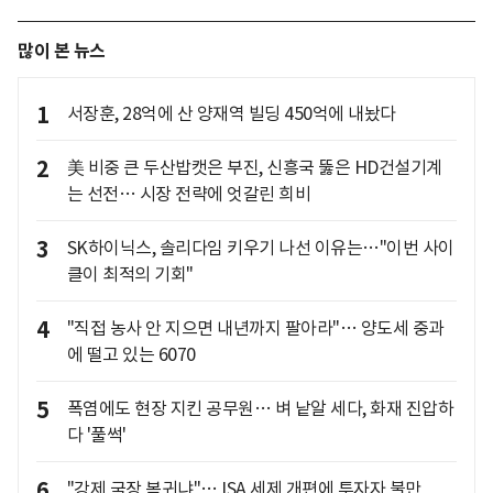
많이 본 뉴스
1
서장훈, 28억에 산 양재역 빌딩 450억에 내놨다
2
美 비중 큰 두산밥캣은 부진, 신흥국 뚫은 HD건설기계
는 선전… 시장 전략에 엇갈린 희비
3
SK하이닉스, 솔리다임 키우기 나선 이유는…"이번 사이
클이 최적의 기회"
4
"직접 농사 안 지으면 내년까지 팔아라"… 양도세 중과
에 떨고 있는 6070
5
폭염에도 현장 지킨 공무원… 벼 낱알 세다, 화재 진압하
다 '풀썩'
6
"강제 국장 복귀냐"… ISA 세제 개편에 투자자 불만