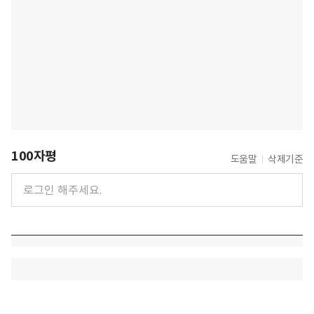
100자평
도움말
삭제기준