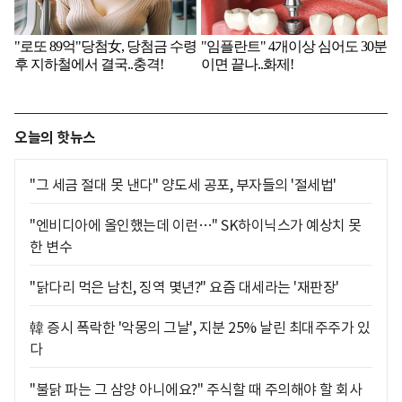
오늘의 핫뉴스
"그 세금 절대 못 낸다" 양도세 공포, 부자들의 '절세법'
"엔비디아에 올인했는데 이런…" SK하이닉스가 예상치 못
한 변수
"닭다리 먹은 남친, 징역 몇년?" 요즘 대세라는 '재판장'
韓 증시 폭락한 '악몽의 그날', 지분 25% 날린 최대주주가 있
다
"불닭 파는 그 삼양 아니에요?" 주식할 때 주의해야 할 회사