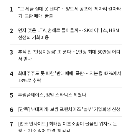
1
"그 세금 절대 못 낸다"… 양도세 공포에 '제자리 갈아타
기·교환 매매' 꿈틀
2
먼저 맺은 LTA, 손해로 돌아올까… SK하이닉스, HBM
선점의 기회비용
3
추석 전 '민생지원금' 또 푼다…1인당 최대 50만원 어디
서 받나
4
최대주주도 못 피한 '반대매매' 폭탄… 지분율 42%에서
18%로 추락
5
투썸플레이스, 정말 스타벅스 제쳤나
6
[단독] 부대찌개·보쌈 프랜차이즈 '놀부' 기업회생 신청
7
[법조 인사이드] 최태원 이혼소송이 불붙인 위자료 논
쟁… 기준 없어 판결 '제각각'