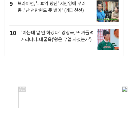
9
브라이언, '100억 탕진' 서인영에 부러
움.."난 천만원도 못 벌어" (개과천선)
10
"아는데 말 안 하겠다" 양상국, 또 거들먹
거리더니..대굴욕('왕은 무얼 자셨는가')
개인정보처리방침
앱설치(Android)
본 사이트의 주가 시세정보는 정보 제공 목적이며, 오류가
발생하거나 지연될 수 있습니다.