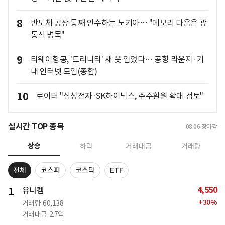
8
반도체 공장 통째 인수하는 노키아… "메모리 다음은 광
통신 병목"
9
티웨이항공, '트리니티' 새 옷 입었다… 공항 라운지·기
내 인터넷 도입(종합)
10
로이터 "삼성전자·SK하이닉스, 주주환원 확대 검토"
실시간 TOP 종목
08.06
장마감
상승
하락
거래대금
거래량
전체
코스피
코스닥
ETF
4,550
1
유니켐
+
30
%
거래량
60,138
거래대금
2.7억