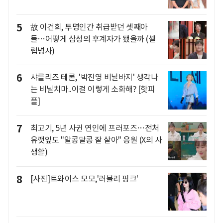
5
故 이건희, 투명인간 취급받던 셋째아
들…어떻게 삼성의 후계자가 됐을까 (셀
럽병사)
6
샤를리즈 테론, '박진영 비닐바지' 생각나
는 비닐치마..이걸 이렇게 소화해? [핫피
플]
7
최고기, 5년 사귄 연인에 프러포즈…전처
유깻잎도 "알콩달콩 잘 살아" 응원 (X의 사
생활)
8
[사진]트와이스 모모,'러블리 핑크'