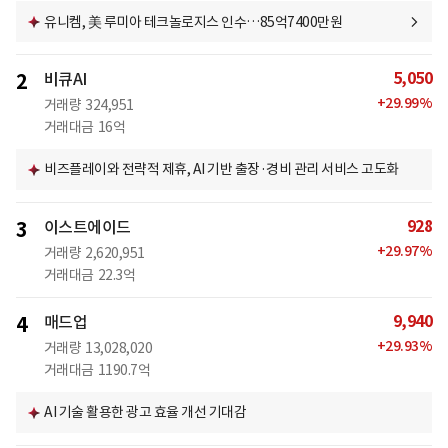
유니켐, 美 루미아 테크놀로지스 인수…85억7400만원
5,050
2
비큐AI
+
29.99
%
거래량
324,951
거래대금
16억
비즈플레이와 전략적 제휴, AI 기반 출장·경비 관리 서비스 고도화
928
3
이스트에이드
+
29.97
%
거래량
2,620,951
거래대금
22.3억
9,940
4
매드업
+
29.93
%
거래량
13,028,020
거래대금
1190.7억
AI 기술 활용한 광고 효율 개선 기대감