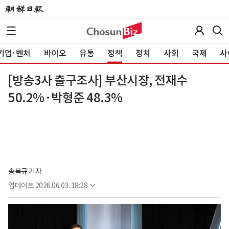
기업·벤처
바이오
유통
정책
정치
사회
국제
사
[방송3사 출구조사] 부산시장, 전재수
50.2%·박형준 48.3%
송복규 기자
업데이트
2026.06.03. 18:28