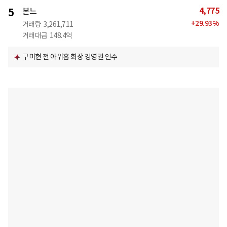
4,775
5
본느
+
29.93
%
거래량
3,261,711
거래대금
148.4억
구미현 전 아워홈 회장 경영권 인수