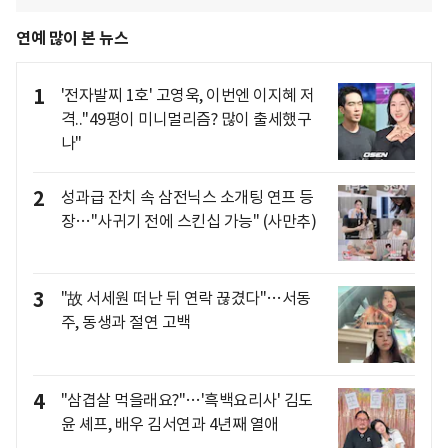
연예 많이 본 뉴스
1
'전자발찌 1호' 고영욱, 이번엔 이지혜 저
격.."49평이 미니멀리즘? 많이 출세했구
나"
2
성과급 잔치 속 삼전닉스 소개팅 연프 등
장…"사귀기 전에 스킨십 가능" (사만추)
3
"故 서세원 떠난 뒤 연락 끊겼다"…서동
주, 동생과 절연 고백
4
"삼겹살 먹을래요?"…'흑백요리사' 김도
윤 셰프, 배우 김서연과 4년째 열애