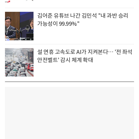
김어준 유튜브 나간 김민석 "내 과반 승리
가능성이 99.99%"
설 연휴 고속도로 AI가 지켜본다… '전 좌석
안전벨트' 감시 체계 확대