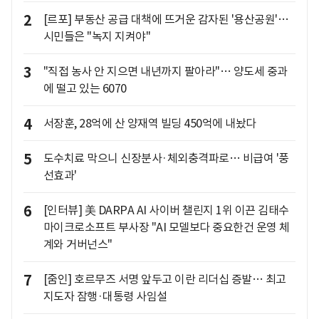
2
[르포] 부동산 공급 대책에 뜨거운 감자된 '용산공원'…
시민들은 "녹지 지켜야"
3
"직접 농사 안 지으면 내년까지 팔아라"… 양도세 중과
에 떨고 있는 6070
4
서장훈, 28억에 산 양재역 빌딩 450억에 내놨다
5
도수치료 막으니 신장분사·체외충격파로… 비급여 '풍
선효과'
6
[인터뷰] 美 DARPA AI 사이버 챌린지 1위 이끈 김태수
마이크로소프트 부사장 "AI 모델보다 중요한건 운영 체
계와 거버넌스"
7
[줌인] 호르무즈 서명 앞두고 이란 리더십 증발… 최고
지도자 잠행·대통령 사임설