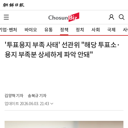
기업·벤처
바이오
유통
정책
정치
사회
국제
사
'투표용지 부족 사태' 선관위 "해당 투표소·
용지 부족분 상세하게 파악 안돼"
김양혁 기자
송복규 기자
업데이트
2026.06.03. 21:43