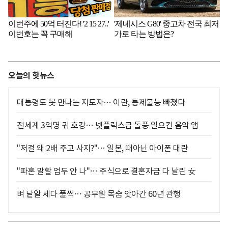
오늘의 핫뉴스
대통령도 못 만나는 지도자… 이란, 통제불능 빠졌다
전세계 3억명 귀 호강… 넷플릭스급 돌풍 일으킨 음악 앱
"저걸 왜 2배 주고 사지?"… 일본, 때아닌 아이폰 대란
"파혼 말할 엄두 안 나"… 주식으로 결혼자금 다 날린 女
벼 낱알 세다 풀썩… 공무원 목숨 앗아간 60년 관행