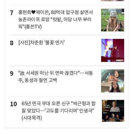
7
홍현희♥제이쓴, 80억대 압구정 살면서
농촌라이프 로망 "텃밭, 마당 너무 부러
워"(홍쓴TV)
8
[사진]차준환 '불꽃 연기'
9
"故 서세원 떠난 뒤 연락 끊겼다"…서동
주, 동생과 절연 고백
10
65년 연극 무대 오른 신구 "박근형과 합
잘 맞았다…'고도를 기다리며' 인생극"
(시대목격)