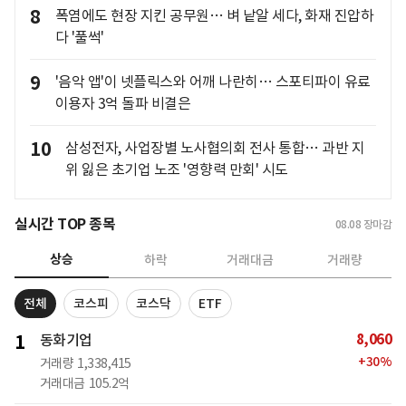
8
폭염에도 현장 지킨 공무원… 벼 낱알 세다, 화재 진압하
다 '풀썩'
9
'음악 앱'이 넷플릭스와 어깨 나란히… 스포티파이 유료
이용자 3억 돌파 비결은
10
삼성전자, 사업장별 노사협의회 전사 통합… 과반 지
위 잃은 초기업 노조 '영향력 만회' 시도
실시간 TOP 종목
08.08
장마감
상승
하락
거래대금
거래량
전체
코스피
코스닥
ETF
8,060
1
동화기업
+
30
%
거래량
1,338,415
거래대금
105.2억