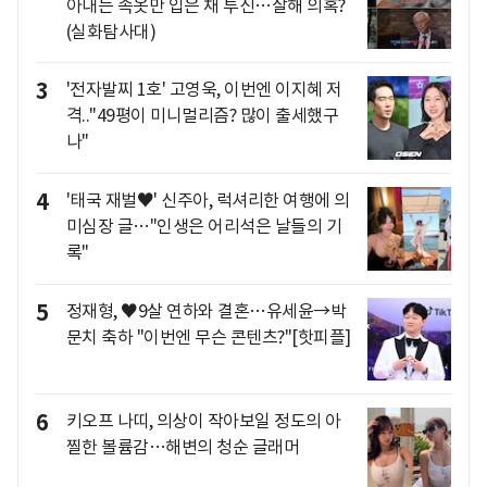
아내는 속옷만 입은 채 투신…살해 의혹?
(실화탐사대)
3
'전자발찌 1호' 고영욱, 이번엔 이지혜 저
격.."49평이 미니멀리즘? 많이 출세했구
나"
4
'태국 재벌♥' 신주아, 럭셔리한 여행에 의
미심장 글…"인생은 어리석은 날들의 기
록"
5
정재형, ♥9살 연하와 결혼…유세윤→박
문치 축하 "이번엔 무슨 콘텐츠?"[핫피플]
6
키오프 나띠, 의상이 작아보일 정도의 아
찔한 볼륨감…해변의 청순 글래머