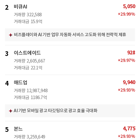
5,050
2
비큐AI
+
29.99
%
거래량
322,588
거래대금
15.9억
비즈플레이와 AI 기반 업무 자동화 서비스 고도화 위해 전략적 제휴
928
3
이스트에이드
+
29.97
%
거래량
2,605,667
거래대금
22.1억
9,940
4
매드업
+
29.93
%
거래량
12,987,948
거래대금
1186.7억
AI 기반 모바일 광고 타깃팅으로 광고 효율 극대화
4,775
5
본느
+
29.93
%
거래량
3,259,649