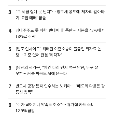
3
"그 세금 절대 못 낸다"… 양도세 공포에 '제자리 갈아타
기·교환 매매' 꿈틀
4
최대주주도 못 피한 '반대매매' 폭탄… 지분율 42%에서
18%로 추락
5
[법조 인사이드] 최태원 이혼소송이 불붙인 위자료 논
쟁… 기준 없어 판결 '제각각'
6
[당신의 생각은] "치킨 다리 먼저 먹은 남친, 누구 잘
못?"… 커플 싸움도 AI에 묻는다
7
반도체 공장 통째 인수하는 노키아… "메모리 다음은 광
통신 병목"
8
"주가 떨어지니 약속도 취소"… 휴가철 카드 소비
12.9% 급감