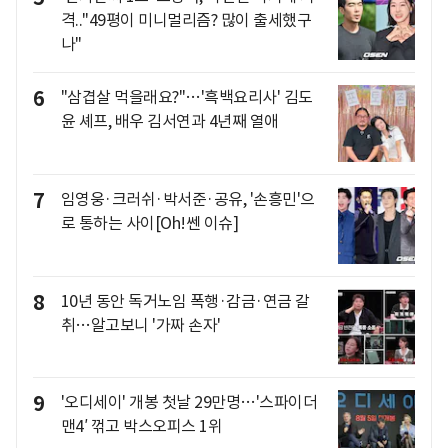
격.."49평이 미니멀리즘? 많이 출세했구
나"
6
"삼겹살 먹을래요?"…'흑백요리사' 김도
윤 셰프, 배우 김서연과 4년째 열애
7
임영웅·크러쉬·박서준·공유, '손흥민'으
로 통하는 사이[Oh!쎈 이슈]
8
10년 동안 독거노임 폭행·감금·연금 갈
취…알고보니 '가짜 손자'
9
'오디세이' 개봉 첫날 29만명…'스파이더
맨4′ 꺾고 박스오피스 1위