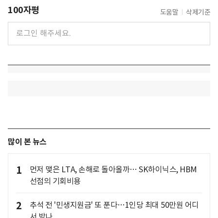
100자평
도움말
삭제기준
많이 본 뉴스
1
먼저 맺은 LTA, 손해로 돌아올까… SK하이닉스, HBM
선점의 기회비용
2
추석 전 '민생지원금' 또 푼다…1인당 최대 50만원 어디
서 받나