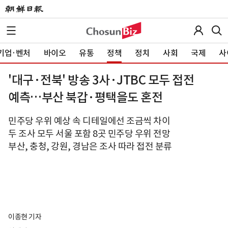
기업·벤처
바이오
유통
정책
정치
사회
국제
사
'대구·전북' 방송 3사·JTBC 모두 접전
예측…부산 북갑·평택을도 혼전
민주당 우위 예상 속 디테일에선 조금씩 차이
두 조사 모두 서울 포함 8곳 민주당 우위 전망
부산, 충청, 강원, 경남은 조사 따라 접전 분류
이종현 기자