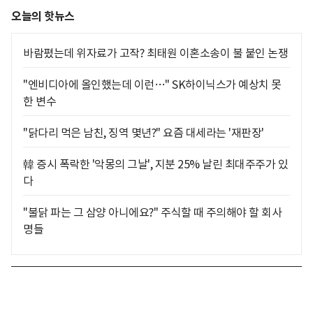
오늘의 핫뉴스
바람폈는데 위자료가 고작? 최태원 이혼소송이 불 붙인 논쟁
"엔비디아에 올인했는데 이런…" SK하이닉스가 예상치 못
한 변수
"닭다리 먹은 남친, 징역 몇년?" 요즘 대세라는 '재판장'
韓 증시 폭락한 '악몽의 그날', 지분 25% 날린 최대주주가 있
다
"불닭 파는 그 삼양 아니에요?" 주식할 때 주의해야 할 회사
명들