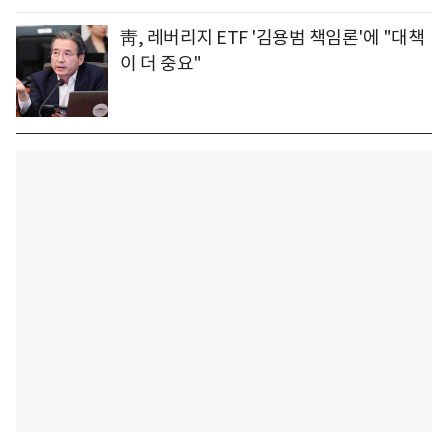
靑, 레버리지 ETF '김용범 책임론'에 "대책
이 더 중요"