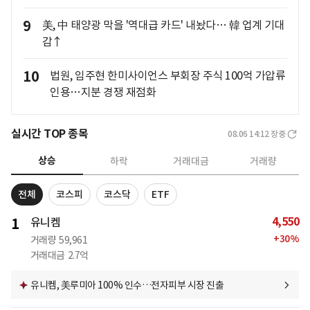
9
美, 中 태양광 막을 '역대급 카드' 내놨다… 韓 업계 기대
감↑
10
법원, 임주현 한미사이언스 부회장 주식 100억 가압류
인용…지분 경쟁 재점화
실시간 TOP 종목
08.06 14:12
장중
상승
하락
거래대금
거래량
전체
코스피
코스닥
ETF
4,550
1
유니켐
+
30
%
거래량
59,961
거래대금
2.7억
유니켐, 美루미아 100% 인수…전자피부 시장 진출