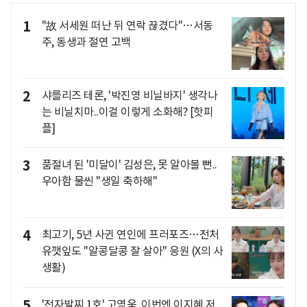
1
"故 서세원 떠난 뒤 연락 끊겼다"…서동
주, 동생과 절연 고백
2
샤를리즈 테론, '박진영 비닐바지' 생각나
는 비닐치마..이걸 이렇게 소화해? [핫피
플]
3
품절녀 된 '미달이' 김성은, 못 알아볼 뻔..
우아함 물씬 "생일 축하해"
4
최고기, 5년 사귄 연인에 프러포즈…전처
유깻잎도 "알콩달콩 잘 살아" 응원 (X의 사
생활)
5
'전자발찌 1호' 고영욱, 이번엔 이지혜 저