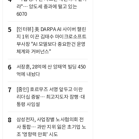
라"… 양도세 중과에 떨고 있는
6070
5
[인터뷰] 美 DARPA AI 사이버 챌린
지 1위 이끈 김태수 마이크로소프트
부사장 "AI 모델보다 중요한건 운영
체계와 거버넌스"
6
서장훈, 28억에 산 양재역 빌딩 450
억에 내놨다
7
[줌인] 호르무즈 서명 앞두고 이란
리더십 증발… 최고지도자 잠행·대
통령 사임설
8
삼성전자, 사업장별 노사협의회 전
사 통합… 과반 지위 잃은 초기업 노
조 '영향력 만회' 시도