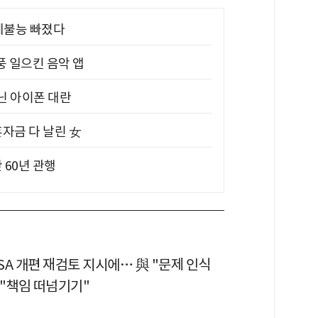
제불능 빠졌다
풍 일으킨 음악 앱
아닌 아이폰 대란
혼자금 다 날린 女
 60년 관행
ISA 개편 재검토 지시에… 與 "문제 인식
野 "책임 떠넘기기"