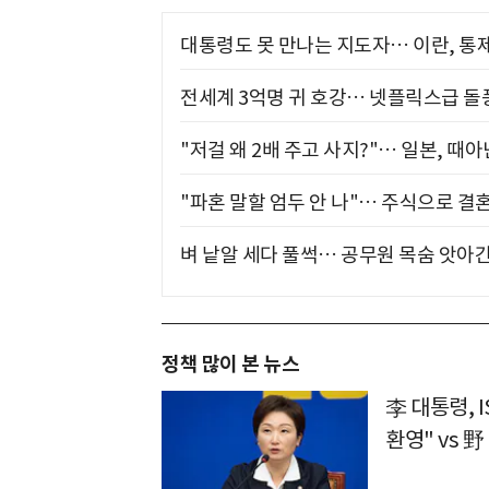
대통령도 못 만나는 지도자… 이란, 통
전세계 3억명 귀 호강… 넷플릭스급 돌
"저걸 왜 2배 주고 사지?"… 일본, 때
"파혼 말할 엄두 안 나"… 주식으로 결
벼 낱알 세다 풀썩… 공무원 목숨 앗아간
정책 많이 본 뉴스
李 대통령, 
환영" vs 