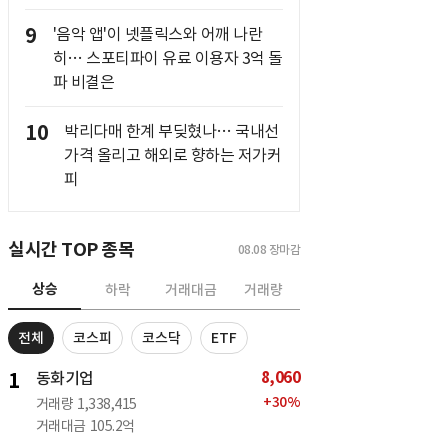
9
'음악 앱'이 넷플릭스와 어깨 나란
히… 스포티파이 유료 이용자 3억 돌
파 비결은
10
박리다매 한계 부딪혔나… 국내선
가격 올리고 해외로 향하는 저가커
피
실시간 TOP 종목
08.08
장마감
상승
하락
거래대금
거래량
전체
코스피
코스닥
ETF
8,060
1
동화기업
+
30
%
거래량
1,338,415
거래대금
105.2억