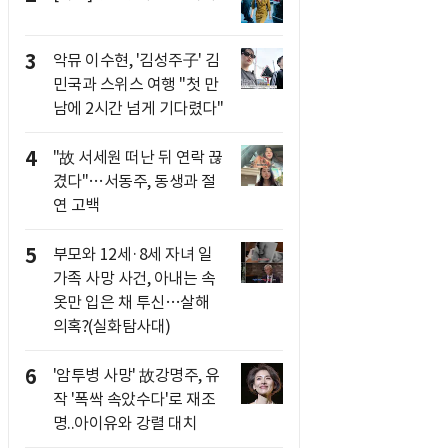
3
악뮤 이수현, '김성주子' 김
민국과 스위스 여행 "첫 만
남에 2시간 넘게 기다렸다"
4
"故 서세원 떠난 뒤 연락 끊
겼다"…서동주, 동생과 절
연 고백
5
부모와 12세·8세 자녀 일
가족 사망 사건, 아내는 속
옷만 입은 채 투신…살해
의혹?(실화탐사대)
6
'암투병 사망' 故강명주, 유
작 '폭싹 속았수다'로 재조
명..아이유와 강렬 대치