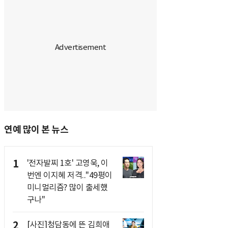
연예 많이 본 뉴스
1
'전자발찌 1호' 고영욱, 이
번엔 이지혜 저격.."49평이
미니멀리즘? 많이 출세했
구나"
2
[사진]청담동에 뜬 김희애