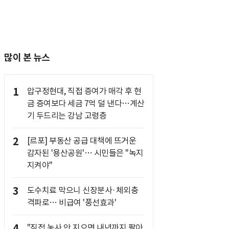
많이 본 뉴스
1
압구정현대, 직접 증여가 매각 후 현
금 증여보다 세금 7억 덜 낸다…계산
기 두드리는 강남 고령층
2
[르포] 부동산 공급 대책에 뜨거운
감자된 '용산공원'… 시민들은 "녹지
지켜야"
3
도수치료 막으니 신장분사·체외충
격파로… 비급여 '풍선효과'
4
"직접 농사 안 지으면 내년까지 팔아