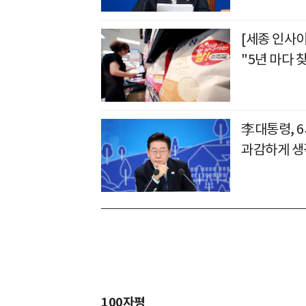
[세종 인사이
"5년 마다 
李대통령, 
과감하게 생
100자평