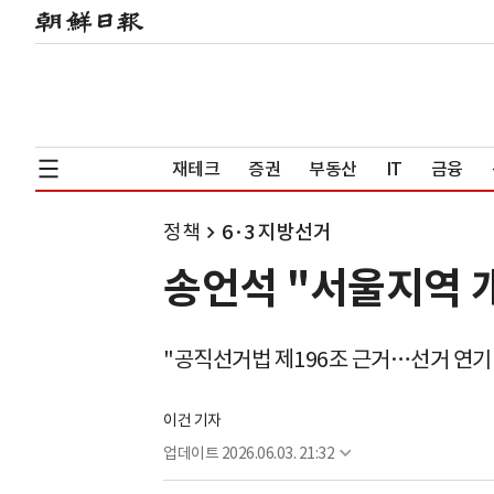
재테크
증권
부동산
IT
금융
정책
6·3 지방선거
송언석 "서울지역 
"공직선거법 제196조 근거…선거 연기
이건 기자
업데이트
2026.06.03. 21:32