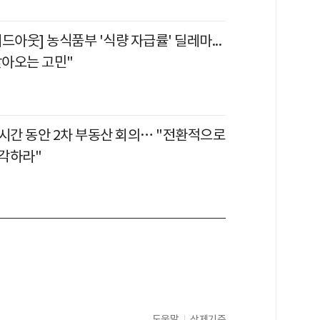
드아웃] 농식품부 '식량 자급률' 딜레마...
찾아오는 고민"
6시간 동안 2차 부동산 회의… "전환적으로
각하라"
도움말
삭제기준