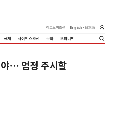
이코노미조선
English
日本語
국제
사이언스조선
문화
오피니언
해야… 엄정 주시할