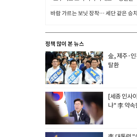
바람 가르는 보닛 장착… 세단 같은 승
정책 많이 본 뉴스
金, 제주·인
탈환
[세종 인사
냐" 李 약속
李 대통령 