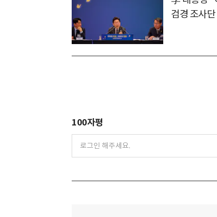
검경 조사단
100자평