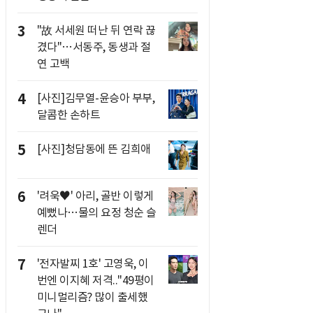
3
"故 서세원 떠난 뒤 연락 끊
겼다"…서동주, 동생과 절
연 고백
4
[사진]김무열-윤승아 부부,
달콤한 손하트
5
[사진]청담동에 뜬 김희애
6
'려욱♥' 아리, 골반 이렇게
예뻤나…물의 요정 청순 슬
렌더
7
'전자발찌 1호' 고영욱, 이
번엔 이지혜 저격.."49평이
미니멀리즘? 많이 출세했