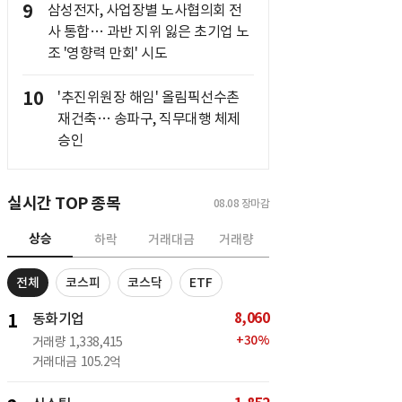
9
삼성전자, 사업장별 노사협의회 전
사 통합… 과반 지위 잃은 초기업 노
조 '영향력 만회' 시도
10
'추진위원장 해임' 올림픽선수촌
재건축… 송파구, 직무대행 체제
승인
실시간 TOP 종목
08.08
장마감
상승
하락
거래대금
거래량
전체
코스피
코스닥
ETF
8,060
1
동화기업
+
30
%
거래량
1,338,415
거래대금
105.2억