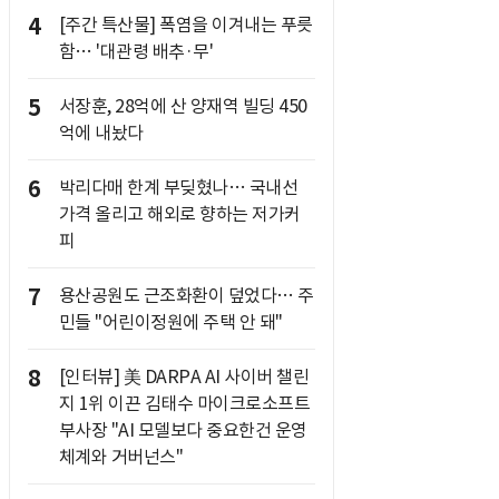
4
[주간 특산물] 폭염을 이겨내는 푸릇
함… '대관령 배추·무'
5
서장훈, 28억에 산 양재역 빌딩 450
억에 내놨다
6
박리다매 한계 부딪혔나… 국내선
가격 올리고 해외로 향하는 저가커
피
7
용산공원도 근조화환이 덮었다… 주
민들 "어린이정원에 주택 안 돼"
8
[인터뷰] 美 DARPA AI 사이버 챌린
지 1위 이끈 김태수 마이크로소프트
부사장 "AI 모델보다 중요한건 운영
체계와 거버넌스"