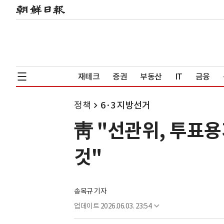
재테크
증권
부동산
IT
금융
정책
6·3 지방선거
靑 "선관위, 투표
것"
송복규 기자
업데이트
2026.06.03. 23:54