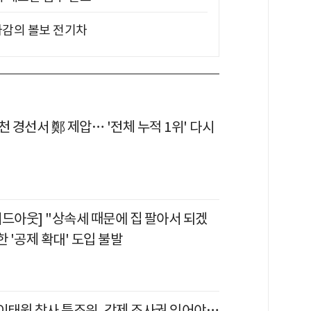
차감의 볼보 전기차
천 경선서 鄭 제압… '전체 누적 1위' 다시
이드아웃] "상속세 때문에 집 팔아서 되겠
한 '공제 확대' 도입 불발
"이태원 참사 특조위, 강제 조사권 있어야…