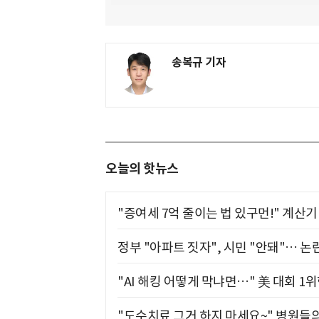
송복규 기자
오늘의 핫뉴스
"증여세 7억 줄이는 법 있구먼!" 계산
정부 "아파트 짓자", 시민 "안돼"… 논란
"AI 해킹 어떻게 막냐면…" 美 대회 1
"도수치료 그거 하지 마세요~" 병원들