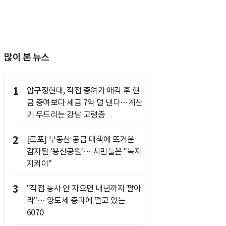
많이 본 뉴스
1
압구정현대, 직접 증여가 매각 후 현
금 증여보다 세금 7억 덜 낸다…계산
기 두드리는 강남 고령층
2
[르포] 부동산 공급 대책에 뜨거운
감자된 '용산공원'… 시민들은 "녹지
지켜야"
3
"직접 농사 안 지으면 내년까지 팔아
라"… 양도세 중과에 떨고 있는
6070