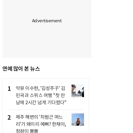
연예 많이 본 뉴스
1
악뮤 이수현, '김성주子' 김
민국과 스위스 여행 "첫 만
남에 2시간 넘게 기다렸다"
2
제주 해변의 '차범근 며느
리'가 왜이리 예뻐? 한채아,
청량미 뿜뿜