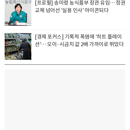
[프로필] 송미령 농식품부 장관 유임… 정권
교체 넘어선 '실용 인사' 아이콘되다
[경제 포커스] 기록적 폭염에 '히트 플레이
션'… 오이·시금치 값 2배 가까이로 뛰었다