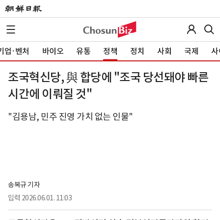
기업·벤처
바이오
유통
정책
정치
사회
국제
사
조국혁신당, 與 합당에 "조국 당선돼야 빠른
시간에 이뤄질 것"
"김용남, 민주 진영 가치 없는 인물"
송복규 기자
입력
2026.06.01. 11:03