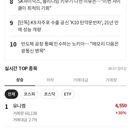
8
SK하이닉스, 솔리다임 키우기 나선 이유는…"이번 사이
클이 최적의 기회"
9
[단독] K9 자주포 수출 공신 'K10 탄약운반차', 21년 만
에 성능 개량
10
반도체 공장 통째 인수하는 노키아… "메모리 다음은
광통신 병목"
실시간 TOP 종목
08.07
장마감
상승
하락
거래대금
거래량
전체
코스피
코스닥
ETF
4,550
1
유니켐
+
30
%
거래량
60,138
거래대금
2.7억