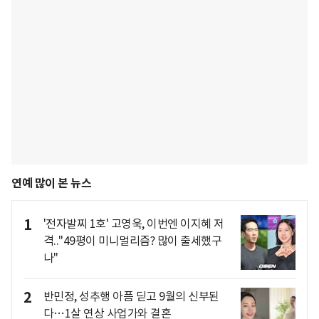
연예 많이 본 뉴스
1
'전자발찌 1호' 고영욱, 이번엔 이지혜 저
격.."49평이 미니멀리즘? 많이 출세했구
나"
2
반민정, 성추행 아픔 딛고 9월의 신부된
다…1살 연상 사업가와 결혼