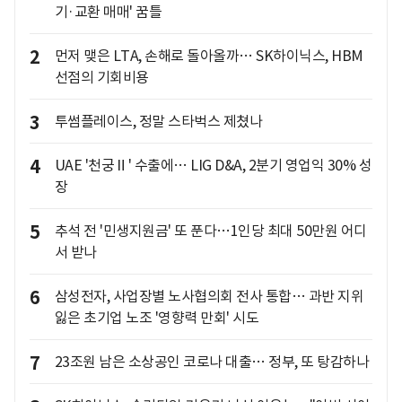
기·교환 매매' 꿈틀
2
먼저 맺은 LTA, 손해로 돌아올까… SK하이닉스, HBM
선점의 기회비용
3
투썸플레이스, 정말 스타벅스 제쳤나
4
UAE '천궁Ⅱ' 수출에… LIG D&A, 2분기 영업익 30% 성
장
5
추석 전 '민생지원금' 또 푼다…1인당 최대 50만원 어디
서 받나
6
삼성전자, 사업장별 노사협의회 전사 통합… 과반 지위
잃은 초기업 노조 '영향력 만회' 시도
7
23조원 남은 소상공인 코로나 대출… 정부, 또 탕감하나