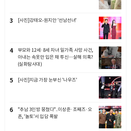
3
[사진]강태오-원지안 '선남선녀'
4
부모와 12세·8세 자녀 일가족 사망 사건,
아내는 속옷만 입은 채 투신…살해 의혹?
(실화탐사대)
5
[사진]지금 가장 눈부신 '나우즈'
6
"추남 3인방 뭉쳤다"..이상준·조째즈·오
존, '놀토'서 입담 폭발