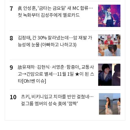
7
眞 안성훈, '금타는 금요일' 새 MC 합류…
첫 녹화부터 김성주에게 옐로카드
8
김정태, 간 30% 잘라냈는데…암 재발 가
능성에 눈물 (아빠하고 나하고3)
9
故유재하·김현식·서영춘·함중아, 교통사
고→간암으로 별세…11월 1일 ★이 된 스
타[Oh!쎈 이슈]
10
츠키, 비키니입고 치마를 반만 걸쳤네…
걸그룹 멤버의 성숙 美에 '깜짝'