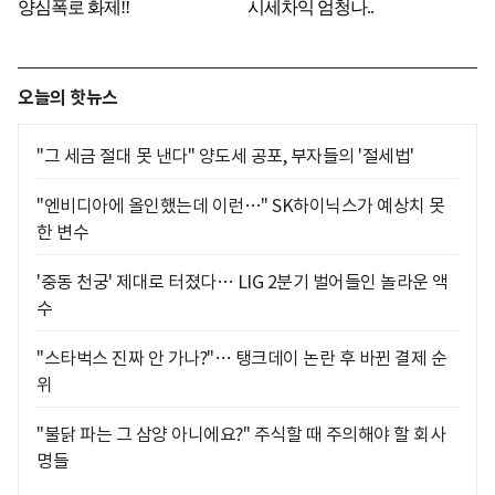
오늘의 핫뉴스
"그 세금 절대 못 낸다" 양도세 공포, 부자들의 '절세법'
"엔비디아에 올인했는데 이런…" SK하이닉스가 예상치 못
한 변수
'중동 천궁' 제대로 터졌다… LIG 2분기 벌어들인 놀라운 액
수
"스타벅스 진짜 안 가나?"… 탱크데이 논란 후 바뀐 결제 순
위
"불닭 파는 그 삼양 아니에요?" 주식할 때 주의해야 할 회사
명들