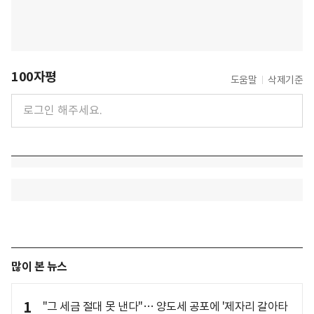
100자평
도움말
삭제기준
많이 본 뉴스
1
"그 세금 절대 못 낸다"… 양도세 공포에 '제자리 갈아타