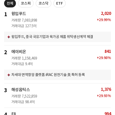
전체
코스피
코스닥
ETF
2,020
1
윙입푸드
+
29.99
%
거래량
7,083,898
거래대금
127.5억
윙입푸드, 중국 국유기업과 육가공 제품 위탁생산계약 체결
841
2
에이비온
+
29.98
%
거래량
1,158,469
거래대금
9.4억
차세대 면역항암 플랫폼 iRAC 원천기술 美 특허 등록
1,376
3
해성옵틱스
+
29.93
%
거래량
7,522,859
거래대금
98.4억
994
4
E8