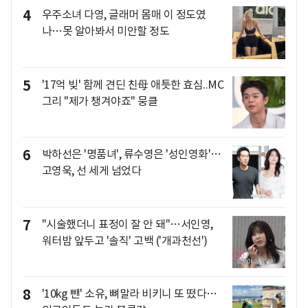
4
우주소녀 다영, 글래머 몸매 이 정도였
나…못 알아봐서 미안할 정도
5
'17억 빚' 함께 견딘 친母 애틋한 효심..MC
그리 "제가 챙겨야죠" 뭉클
6
박하선은 '명품녀', 류수영은 '성인영화'…
고영욱, 선 세게 넘었다
7
"시술했더니 표정이 잘 안 돼"…서인영,
워터밤 앞두고 '솔직' 고백 ('개과천선')
8
'10kg 뺀' 소유, 뼈말라 비키니 또 떴다…