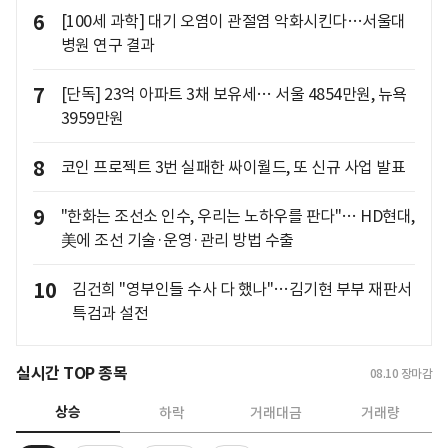
6
[100세 과학] 대기 오염이 관절염 악화시킨다…서울대
병원 연구 결과
7
[단독] 23억 아파트 3채 보유세… 서울 4854만원, 뉴욕
3959만원
8
코인 프로젝트 3번 실패한 싸이월드, 또 신규 사업 발표
9
"한화는 조선소 인수, 우리는 노하우를 판다"… HD현대,
美에 조선 기술·운영·관리 방법 수출
10
김건희 "영부인들 수사 다 했나"…김기현 부부 재판서
특검과 설전
실시간 TOP 종목
08.10
장마감
상승
하락
거래대금
거래량