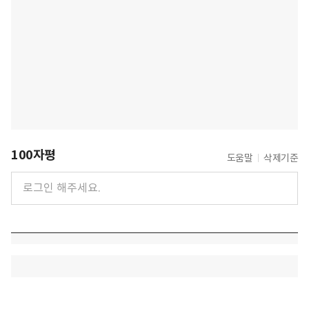
100자평
도움말
삭제기준