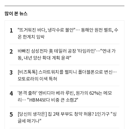
많이 본 뉴스
1
"뜨거워진 바다, 냉각수로 불안"… 동해안 원전 벨트, 수
온 한계치 임박
2
바빠진 삼성전자 美 테일러 공장 '타임라인'…"연내 가
동, 내년 양산 확대 계획 윤곽"
3
[비즈톡톡] 스마트워치를 펼치니 폴더블폰으로 변신…
모토로라의 이색 특허
4
'본격 출하' 엔비디아 베라 루빈, 원가의 62%는 메모
리… "HBM4보다 비중 큰 소캠2"
5
[당신의 생각은] 집 2채 부부도 청약 허용? 1인가구 "싱
글세 매기나"