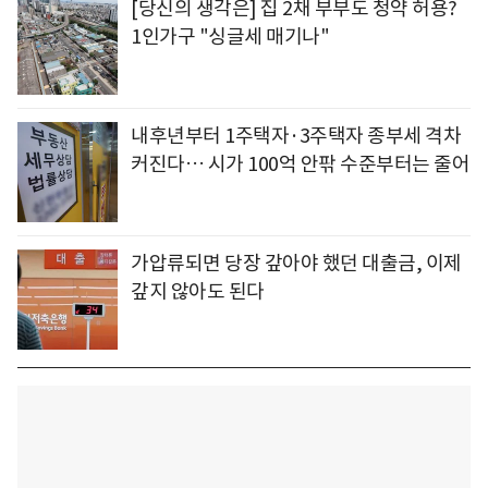
[당신의 생각은] 집 2채 부부도 청약 허용?
1인가구 "싱글세 매기나"
내후년부터 1주택자·3주택자 종부세 격차
커진다… 시가 100억 안팎 수준부터는 줄어
가압류되면 당장 갚아야 했던 대출금, 이제
갚지 않아도 된다