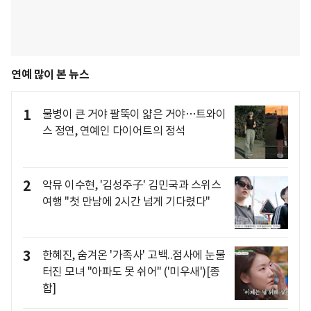
연예 많이 본 뉴스
1
물병이 큰 거야 팔뚝이 얇은 거야…트와이
스 정연, 연예인 다이어트의 정석
2
악뮤 이수현, '김성주子' 김민국과 스위스
여행 "첫 만남에 2시간 넘게 기다렸다"
3
한혜진, 숨겨온 '가족사' 고백..점사에 눈물
터진 모녀 "아파도 못 쉬어" ('미우새')[종
합]