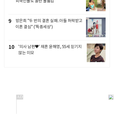
외국인들도 놀란 볼륨감
9
방은희 "두 번의 결혼 실패..아들 허락받고
이혼 결심" ('특종세상')
10
'의사 남편♥' 재혼 윤해영, 55세 믿기지
않는 미모
개인정보처리방침
앱설치(Android)