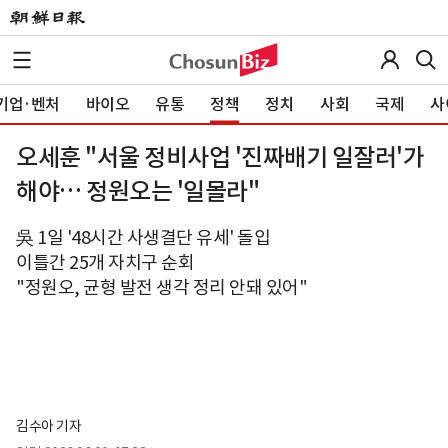
기업·벤처
바이오
유통
정책
정치
사회
국제
사
오세훈 "서울 정비사업 '진짜배기 일잘러'가
해야… 정원오는 '일몰라"
吳 1일 '48시간 사생결단 유세' 돌입
이틀간 25개 자치구 순회
"정원오, 균형 발전 생각 정리 안돼 있어"
김수아 기자