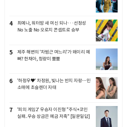
4
최예나, 워터밤 새 여신 되나···선정성
No 노출 No 오로지 콘셉트로 승부
5
제주 해변의 '차범근 며느리'가 왜이리 예
뻐? 한채아, 청량미 뿜뿜
6
'하정우♥' 차정원, 빛나는 반지 자랑…민
소매에 초슬렌더 자태
7
'피의 게임2' 우승자 이진형 "주식+코인
실패..우승 상금은 예금 저축" [일문일답]