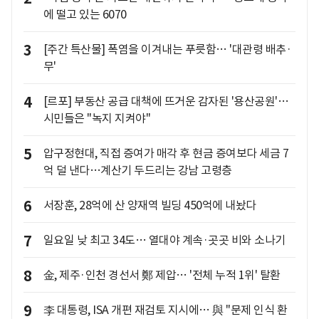
에 떨고 있는 6070
3
[주간 특산물] 폭염을 이겨내는 푸릇함… '대관령 배추·
무'
4
[르포] 부동산 공급 대책에 뜨거운 감자된 '용산공원'…
시민들은 "녹지 지켜야"
5
압구정현대, 직접 증여가 매각 후 현금 증여보다 세금 7
억 덜 낸다…계산기 두드리는 강남 고령층
6
서장훈, 28억에 산 양재역 빌딩 450억에 내놨다
7
일요일 낮 최고 34도… 열대야 계속·곳곳 비와 소나기
8
金, 제주·인천 경선서 鄭 제압… '전체 누적 1위' 탈환
9
李 대통령, ISA 개편 재검토 지시에… 與 "문제 인식 환