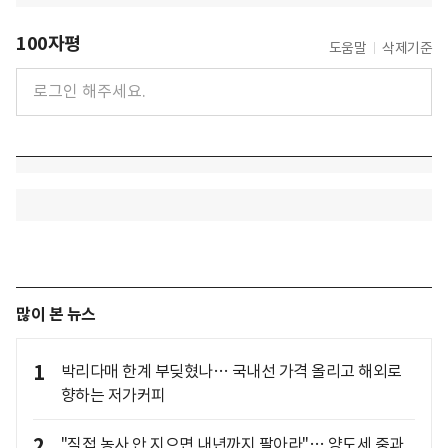
100자평
도움말
삭제기준
많이 본 뉴스
1
박리다매 한계 부딪혔나… 국내선 가격 올리고 해외로
향하는 저가커피
2
"직접 농사 안 지으면 내년까지 팔아라"… 양도세 중과