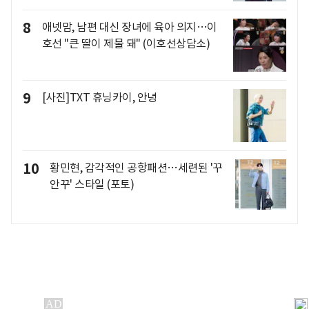
8
애넷맘, 남편 대신 장녀에 육아 의지…이
호선 "큰 딸이 제물 돼" (이호선상담소)
9
[사진]TXT 휴닝카이, 안녕
10
황민현, 감각적인 공항패션…세련된 '꾸
안꾸' 스타일 (포토)