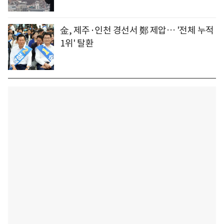
金, 제주·인천 경선서 鄭 제압… '전체 누적
1위' 탈환