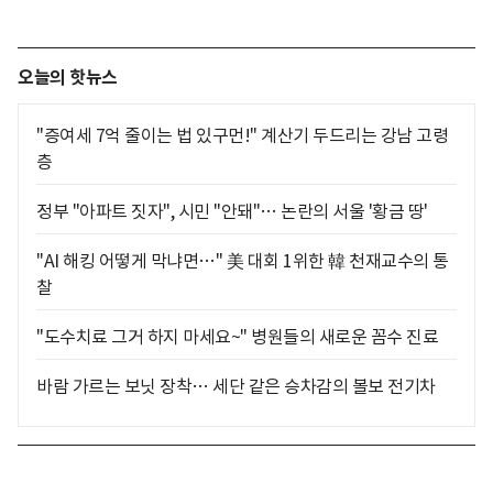
오늘의 핫뉴스
"증여세 7억 줄이는 법 있구먼!" 계산기 두드리는 강남 고령
층
정부 "아파트 짓자", 시민 "안돼"… 논란의 서울 '황금 땅'
"AI 해킹 어떻게 막냐면…" 美 대회 1위한 韓 천재교수의 통
찰
"도수치료 그거 하지 마세요~" 병원들의 새로운 꼼수 진료
바람 가르는 보닛 장착… 세단 같은 승차감의 볼보 전기차