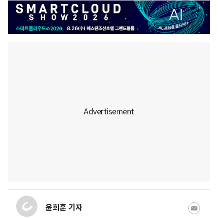
윤희훈 기자