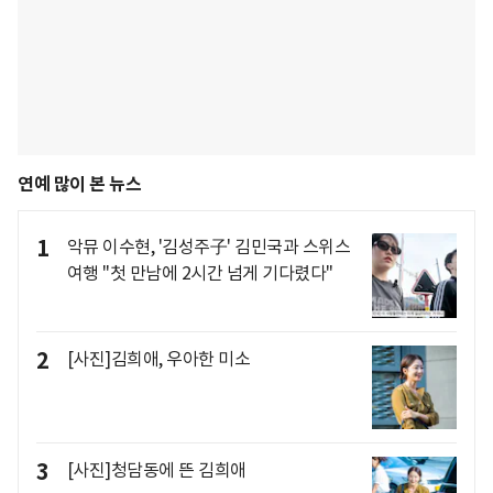
연예 많이 본 뉴스
1
악뮤 이수현, '김성주子' 김민국과 스위스
여행 "첫 만남에 2시간 넘게 기다렸다"
2
[사진]김희애, 우아한 미소
3
[사진]청담동에 뜬 김희애