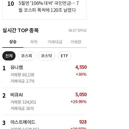
10
5월엔 '106% 대박' 국민연금… 7
월 코스피 폭락에 120조 날렸다
실시간 TOP 종목
08.07
장마감
상승
하락
거래대금
거래량
전체
코스피
코스닥
ETF
4,550
1
유니켐
+
30
%
거래량
60,138
거래대금
2.7억
5,050
2
비큐AI
+
29.99
%
거래량
324,951
거래대금
16억
928
3
이스트에이드