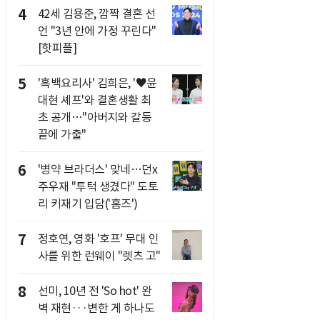
4
42세 김용준, 깜짝 결혼 선
언 "3년 안에 가정 꾸린다"
[핫피플]
5
'흑백요리사' 김희은, '♥윤
대현 셰프'와 결혼생활 최
초 공개…"아버지와 갈등
끝에 가출"
6
'병약 브라더스' 맞네…던x
주우재 "투턱 생겼다" 도토
리 키재기 입담('홈즈')
7
정호연, 영화 '호프' 무대 인
사를 위한 런웨이 "렛츠 고"
8
선미, 10년 전 'So hot' 완
벽 재현···변한 게 하나도