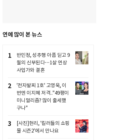
연예 많이 본 뉴스
1
반민정, 성추행 아픔 딛고 9
월의 신부된다…1살 연상
사업가와 결혼
2
'전자발찌 1호' 고영욱, 이
번엔 이지혜 저격.."49평이
미니멀리즘? 많이 출세했
구나"
3
[사진]현리, '킬러들의 쇼핑
몰 시즌2'에서 만나요