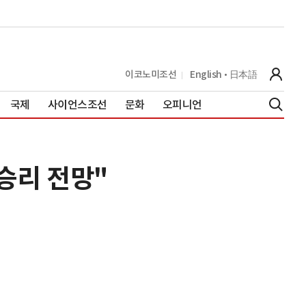
이코노미조선
English
日本語
국제
사이언스조선
문화
오피니언
승리 전망"