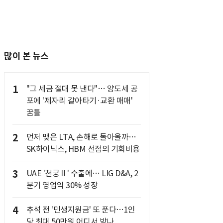
많이 본 뉴스
1
"그 세금 절대 못 낸다"… 양도세 공
포에 '제자리 갈아타기·교환 매매'
꿈틀
2
먼저 맺은 LTA, 손해로 돌아올까…
SK하이닉스, HBM 선점의 기회비용
3
UAE '천궁Ⅱ' 수출에… LIG D&A, 2
분기 영업익 30% 성장
4
추석 전 '민생지원금' 또 푼다…1인
당 최대 50만원 어디서 받나