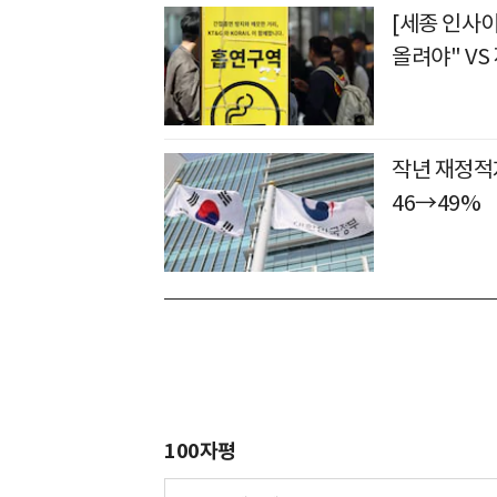
[세종 인사
올려야" VS
작년 재정적자
46→49%
100자평