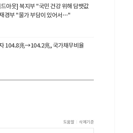
이드아웃] 복지부 "국민 건강 위해 담뱃값
 재경부 "물가 부담이 있어서…"
 104.8兆→104.2兆, 국가채무비율
도움말
삭제기준