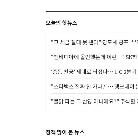
오늘의 핫뉴스
"그 세금 절대 못 낸다" 양도세 공포, 
"엔비디아에 올인했는데 이런…" SK
'중동 천궁' 제대로 터졌다… LIG 2분
"스타벅스 진짜 안 가나?"… 탱크데이 
"불닭 파는 그 삼양 아니에요?" 주식할
정책 많이 본 뉴스