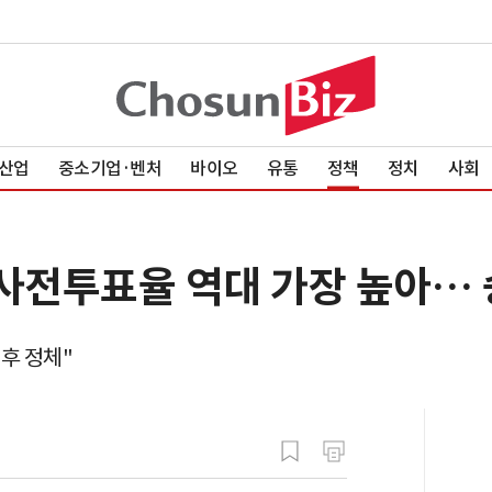
산업
중소기업·벤처
바이오
유통
정책
정치
사회
 사전투표율 역대 가장 높아… 
이후 정체"