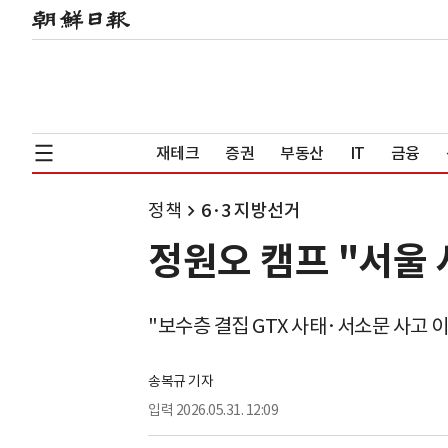
재테크
증권
부동산
IT
금융
정책
6·3 지방선거
정원오 캠프 "서울
"보수층 결집 GTX 사태·서소문 사고 
송복규 기자
입력
2026.05.31. 12:09