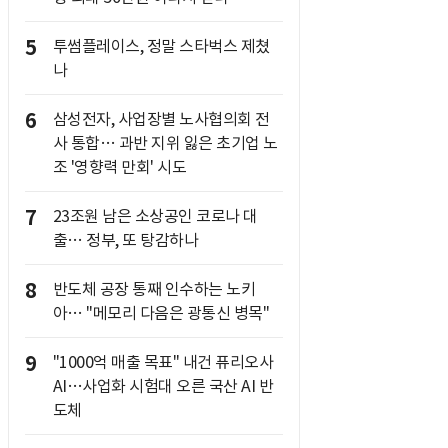
5
투썸플레이스, 정말 스타벅스 제쳤
나
6
삼성전자, 사업장별 노사협의회 전
사 통합… 과반 지위 잃은 초기업 노
조 '영향력 만회' 시도
7
23조원 남은 소상공인 코로나 대
출… 정부, 또 탕감하나
8
반도체 공장 통째 인수하는 노키
아… "메모리 다음은 광통신 병목"
9
"1000억 매출 목표" 내건 퓨리오사
AI…사업화 시험대 오른 국산 AI 반
도체