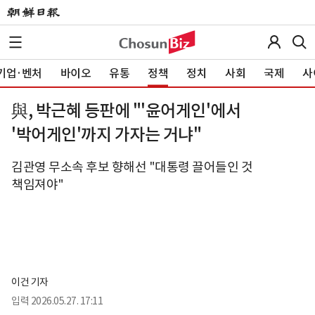
기업·벤처
바이오
유통
정책
정치
사회
국제
사
與, 박근혜 등판에 "'윤어게인'에서
'박어게인'까지 가자는 거냐"
김관영 무소속 후보 향해선 "대통령 끌어들인 것
책임져야"
이건 기자
입력
2026.05.27. 17:11