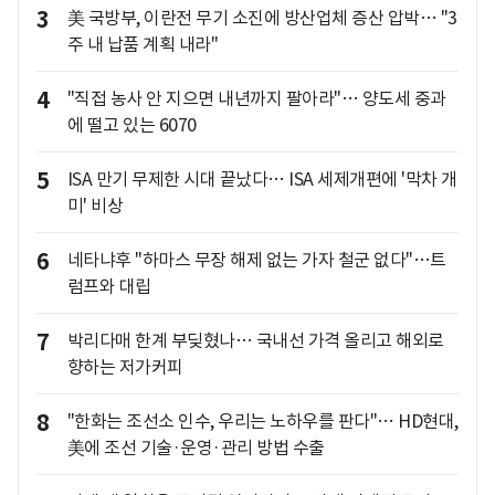
3
美 국방부, 이란전 무기 소진에 방산업체 증산 압박… "3
주 내 납품 계획 내라"
4
"직접 농사 안 지으면 내년까지 팔아라"… 양도세 중과
에 떨고 있는 6070
5
ISA 만기 무제한 시대 끝났다… ISA 세제개편에 '막차 개
미' 비상
6
네타냐후 "하마스 무장 해제 없는 가자 철군 없다"…트
럼프와 대립
7
박리다매 한계 부딪혔나… 국내선 가격 올리고 해외로
향하는 저가커피
8
"한화는 조선소 인수, 우리는 노하우를 판다"… HD현대,
美에 조선 기술·운영·관리 방법 수출