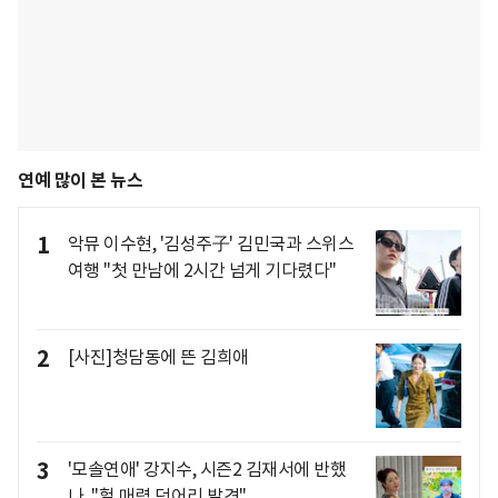
연예 많이 본 뉴스
1
악뮤 이수현, '김성주子' 김민국과 스위스
여행 "첫 만남에 2시간 넘게 기다렸다"
2
[사진]청담동에 뜬 김희애
3
'모솔연애' 강지수, 시즌2 김재서에 반했
나.."헐 매력 덩어리 발견"