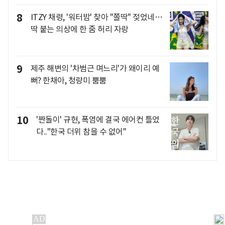
8
ITZY 채령, '워터밤' 찾아 "쫄딱" 젖었네…
딱 붙는 의상에 한 줌 허리 자랑
9
제주 해변의 '차범근 며느리'가 왜이리 예
뻐? 한채아, 청량미 뿜뿜
10
'짠돌이' 규현, 폭염에 결국 에어컨 틀었
다.."한국 더위 참을 수 없어"