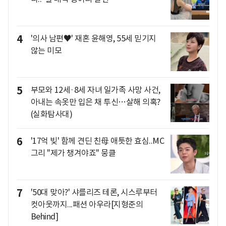
4
'의사 남편♥' 재혼 윤해영, 55세 믿기지
않는 미모
5
부모와 12세·8세 자녀 일가족 사망 사건,
아내는 속옷만 입은 채 투신…살해 의혹?
(실화탐사대)
6
'17억 빚' 함께 견딘 친母 애틋한 효심..MC
그리 "제가 챙겨야죠" 뭉클
7
'50대 맞아?' 샤를리즈 테론, 시스루부터
컷아웃까지...패션 아우라[지형준의
Behind]