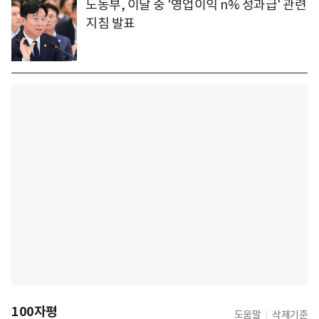
노동부, 이달 중 '영업이익 n% 성과급' 관련
지침 발표
100자평
도움말
삭제기준