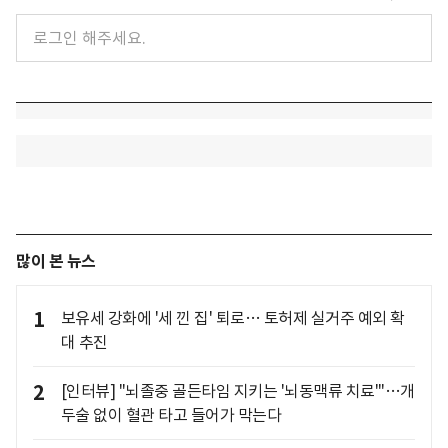
많이 본 뉴스
1
보유세 강화에 '세 낀 집' 퇴로… 토허제 실거주 예외 확
대 추진
2
[인터뷰] "뇌졸중 골든타임 지키는 '뇌동맥류 치료'"…개
두술 없이 혈관 타고 들어가 막는다