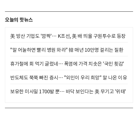
오늘의 핫뉴스
美 방산 기업도 '깜짝'… K조선, 美 배 띄울 구원투수로 등장
"말 어눌하면 빨리 병원 와라" 韓 매년 10만명 걸리는 질환
휴가철에 회 먹기 글렀네… 폭염에 가격 치솟은 '국민 횟감'
반도체도 쭉쭉 빠진 증시… "외인이 우리 희망" 말 나온 이유
보유한 미사일 1700발 뿐… 바닥 보인다는 美 무기고 '위태'