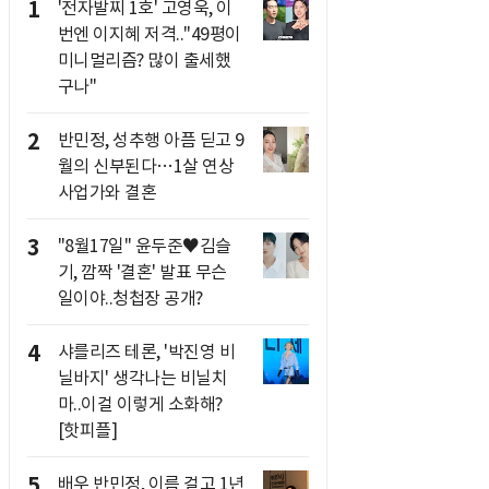
1
'전자발찌 1호' 고영욱, 이
번엔 이지혜 저격.."49평이
미니멀리즘? 많이 출세했
구나"
2
반민정, 성추행 아픔 딛고 9
월의 신부된다…1살 연상
사업가와 결혼
3
"8월17일" 윤두준♥김슬
기, 깜짝 '결혼' 발표 무슨
일이야..청첩장 공개?
4
샤를리즈 테론, '박진영 비
닐바지' 생각나는 비닐치
마..이걸 이렇게 소화해?
[핫피플]
5
배우 반민정, 이름 걸고 1년