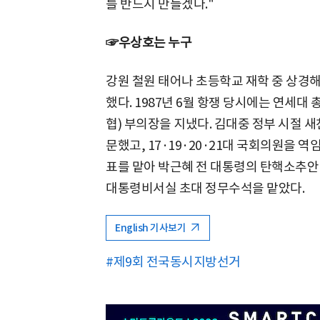
를 반드시 만들겠다."
☞우상호는 누구
강원 철원 태어나 초등학교 재학 중 상경
했다. 1987년 6월 항쟁 당시에는 연
협) 부의장을 지냈다. 김대중 정부 시절
문했고, 17·19·20·21대 국회의원을 역
표를 맡아 박근혜 전 대통령의 탄핵소추안
대통령비서실 초대 정무수석을 맡았다.
English 기사보기
#제9회 전국동시지방선거