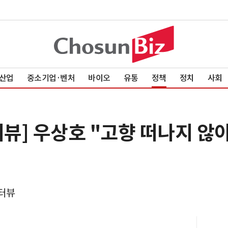
산업
중소기업·벤처
바이오
유통
정책
정치
사회
터뷰] 우상호 "고향 떠나지 않
터뷰