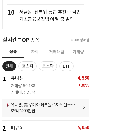
10
서금원·신복위 통합 추진… 국민
기초금융보장법 이달 중 발의
실시간 TOP 종목
08.06
장마감
상승
하락
거래대금
거래량
전체
코스피
코스닥
ETF
4,550
1
유니켐
+
30
%
거래량
60,138
거래대금
2.7억
유니켐, 美 루미아 테크놀로지스 인수…
85억7400만원
5,050
2
비큐AI