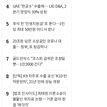
4
UAE '천궁Ⅱ' 수출에… LIG D&A, 2
분기 영업익 30% 성장
5
추석 전 '민생지원금' 또 푼다…1인
당 최대 50만원 어디서 받나
6
23조원 남은 소상공인 코로나 대
출… 정부, 또 탕감하나
7
골드만삭스 "코스피 급락은 조정일
뿐…1만2000 간다"
8
[단독] K9 자주포 수출 공신 'K10 탄
약운반차', 21년 만에 성능 개량
9
[법조 인사이드] 최태원 이혼소송이
불붙인 위자료 논쟁… 기준 없어 판
결 '제각각'