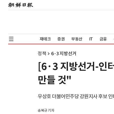
재테크
증권
부동산
IT
금융
정책
6·3 지방선거
[6·3 지방선거-인
만들 것"
우상호 더불어민주당 강원지사 후보 인
송복규 기자