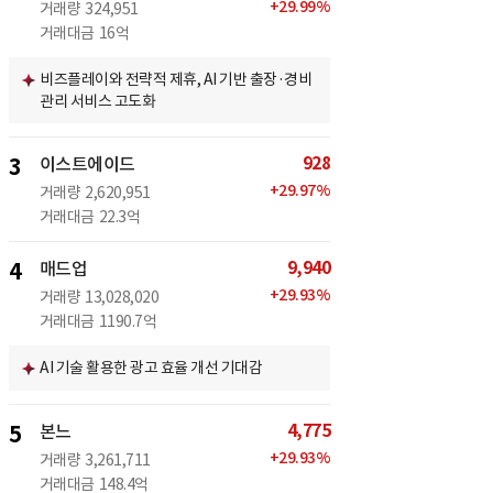
+
29.99
%
거래량
324,951
거래대금
16억
비즈플레이와 전략적 제휴, AI 기반 출장·경비
관리 서비스 고도화
928
3
이스트에이드
+
29.97
%
거래량
2,620,951
거래대금
22.3억
9,940
4
매드업
+
29.93
%
거래량
13,028,020
거래대금
1190.7억
AI 기술 활용한 광고 효율 개선 기대감
4,775
5
본느
+
29.93
%
거래량
3,261,711
거래대금
148.4억