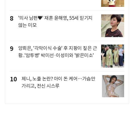
8
'의사 남편♥' 재혼 윤해영, 55세 믿기지
않는 미모
9
양희은, '각막이식 수술' 후 지팡이 짚은 근
황..'암투병' 박미선·이성미와 '밝은미소'
10
제니, 노출 논란? 아이 돈 케어…가슴만
가리고, 전신 시스루