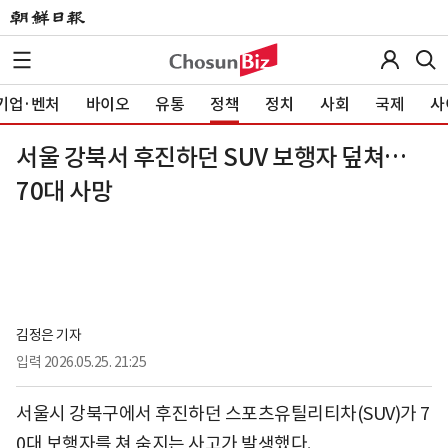
기업·벤처
바이오
유통
정책
정치
사회
국제
사
서울 강북서 후진하던 SUV 보행자 덮쳐…
70대 사망
김정은 기자
입력
2026.05.25. 21:25
서울시 강북구에서 후진하던 스포츠유틸리티차(SUV)가 7
0대 보행자를 쳐 숨지는 사고가 발생했다.