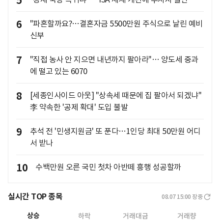
5
6
"파혼할까요?…결혼자금 5500만원 주식으로 날린 예비
신부
7
"직접 농사 안 지으면 내년까지 팔아라"… 양도세 중과
에 떨고 있는 6070
8
[세종인사이드 아웃] "상속세 때문에 집 팔아서 되겠냐"
李 약속한 '공제 확대' 도입 불발
9
추석 전 '민생지원금' 또 푼다…1인당 최대 50만원 어디
서 받나
10
수백만원 오른 국민 첫차 아반떼 흥행 성공할까
실시간 TOP 종목
08.07 15:00
장중
상승
하락
거래대금
거래량