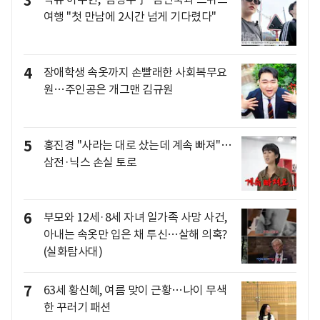
3
여행 "첫 만남에 2시간 넘게 기다렸다"
4
장애학생 속옷까지 손빨래한 사회복무요
원…주인공은 개그맨 김규원
5
홍진경 "사라는 대로 샀는데 계속 빠져"…
삼전·닉스 손실 토로
6
부모와 12세·8세 자녀 일가족 사망 사건,
아내는 속옷만 입은 채 투신…살해 의혹?
(실화탐사대)
7
63세 황신혜, 여름 맞이 근황…나이 무색
한 꾸러기 패션