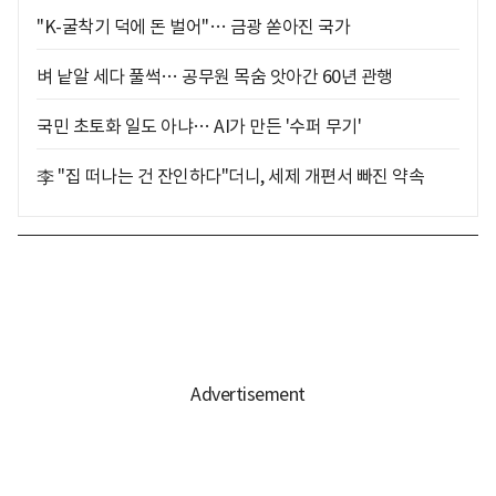
"K-굴착기 덕에 돈 벌어"… 금광 쏟아진 국가
벼 낱알 세다 풀썩… 공무원 목숨 앗아간 60년 관행
국민 초토화 일도 아냐… AI가 만든 '수퍼 무기'
李 "집 떠나는 건 잔인하다"더니, 세제 개편서 빠진 약속