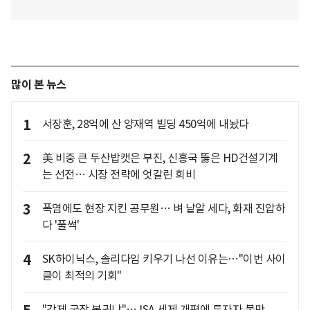
많이 본 뉴스
1
서장훈, 28억에 산 양재역 빌딩 450억에 내놨다
2
美 비중 큰 두산밥캣은 부진, 신흥국 뚫은 HD건설기계
는 선전… 시장 전략에 엇갈린 희비
3
폭염에도 현장 지킨 공무원… 벼 낱알 세다, 화재 진압하
다 '풀썩'
4
SK하이닉스, 솔리다임 키우기 나선 이유는…"이번 사이
클이 최적의 기회"
"강제 국장 복귀냐"… ISA 세제 개편에 투자자 불만