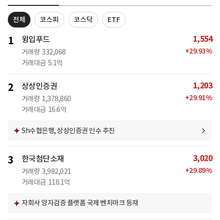
전체
코스피
코스닥
ETF
1,554
1
윙입푸드
+
29.93
%
거래량
332,068
거래대금
5.1억
1,203
2
상상인증권
+
29.91
%
거래량
1,378,860
거래대금
16.6억
Sh수협은행, 상상인증권 인수 추진
3,020
3
한국첨단소재
+
29.89
%
거래량
3,982,021
거래대금
118.1억
자회사 양자검증 플랫폼 국제 벤치마크 등재