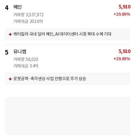
5,910
4
혜인
+
29.89
%
거래량
3,537,972
거래대금
202.6억
캐터필라 국내 딜러 혜인, AI 데이터센터 시장 확대 수혜 기대
5,910
5
유니켐
+
29.89
%
거래량
58,020
거래대금
3.4억
로봇공학·촉각센싱 사업 진행으로 주가 상승