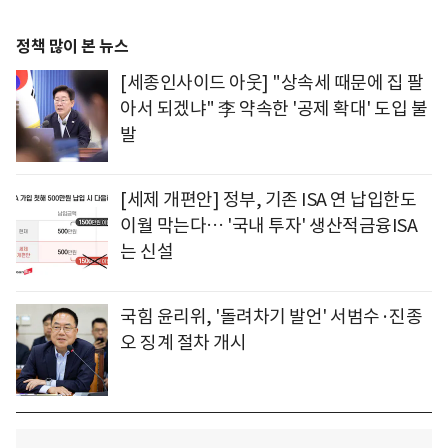
정책 많이 본 뉴스
[세종인사이드 아웃] "상속세 때문에 집 팔
아서 되겠냐" 李 약속한 '공제 확대' 도입 불
발
[세제 개편안] 정부, 기존 ISA 연 납입한도
이월 막는다… '국내 투자' 생산적금융ISA
는 신설
국힘 윤리위, '돌려차기 발언' 서범수·진종
오 징계 절차 개시