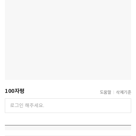
100자평
도움말
삭제기준