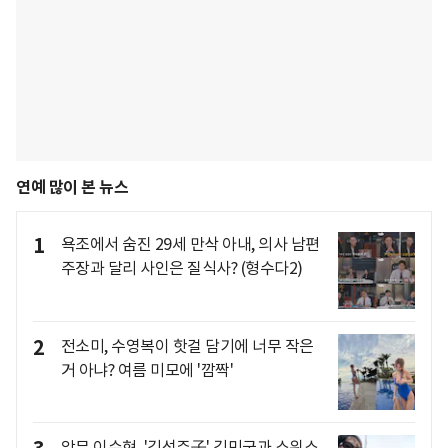
연예 많이 본 뉴스
1
욕조에서 숨진 29세 만삭 아내, 의사 남편
주장과 달리 사인은 질식사? (형수다2)
2
전소미, 수영복이 핫걸 담기에 너무 작은
거 아냐? 여름 미모에 '깜짝'
악뮤 이수현, '김성주子' 김민국과 스위스