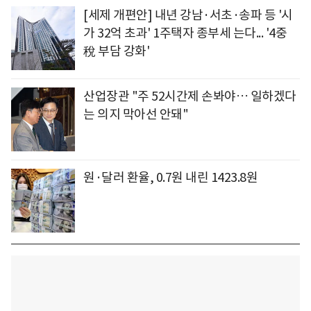
[세제 개편안] 내년 강남·서초·송파 등 '시
가 32억 초과' 1주택자 종부세 는다... '4중
稅 부담 강화'
산업장관 "주 52시간제 손봐야… 일하겠다
는 의지 막아선 안돼"
원·달러 환율, 0.7원 내린 1423.8원