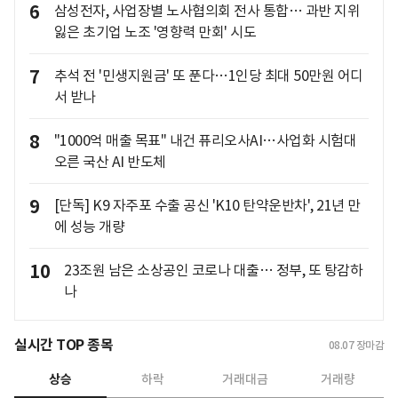
6
삼성전자, 사업장별 노사협의회 전사 통합… 과반 지위
잃은 초기업 노조 '영향력 만회' 시도
7
추석 전 '민생지원금' 또 푼다…1인당 최대 50만원 어디
서 받나
8
"1000억 매출 목표" 내건 퓨리오사AI…사업화 시험대
오른 국산 AI 반도체
9
[단독] K9 자주포 수출 공신 'K10 탄약운반차', 21년 만
에 성능 개량
10
23조원 남은 소상공인 코로나 대출… 정부, 또 탕감하
나
실시간 TOP 종목
08.07
장마감
상승
하락
거래대금
거래량