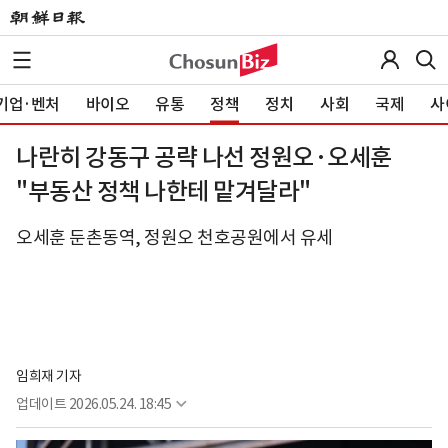
기업·벤처
바이오
유통
정책
정치
사회
국제
사
나란히 강동구 공략 나선 정원오·오세훈
"부동산 정책 나한테 맡겨달라"
오세훈 둔촌동역, 정원오 천호공원에서 유세
임희재 기자
업데이트
2026.05.24. 18:45