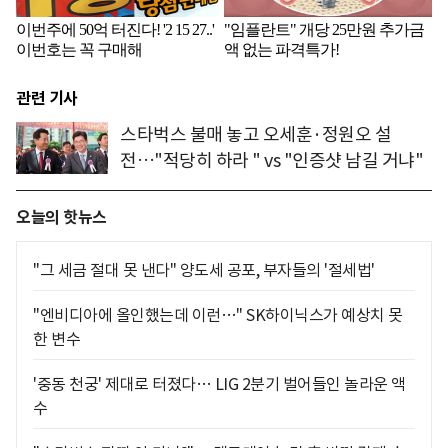
관련 기사
스타벅스 불매 놓고 오세훈·정원오 설
전…"적당히 하라 " vs "인증샷 남길 거냐"
오늘의 핫뉴스
"그 세금 절대 못 낸다" 양도세 공포, 부자들의 '절세법'
"엔비디아에 올인했는데 이런…" SK하이닉스가 예상치 못
한 변수
'중동 천궁' 제대로 터졌다… LIG 2분기 벌어들인 놀라운 액
수