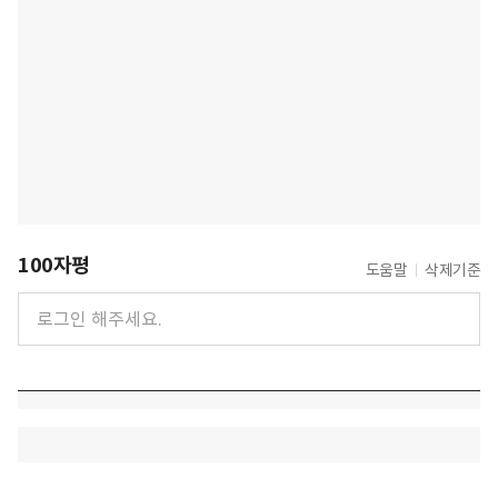
100자평
도움말
삭제기준