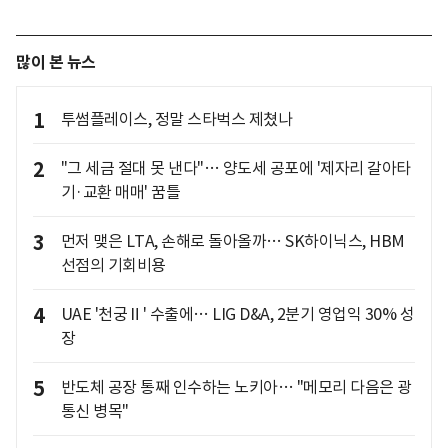
많이 본 뉴스
1
투썸플레이스, 정말 스타벅스 제쳤나
2
"그 세금 절대 못 낸다"… 양도세 공포에 '제자리 갈아타
기·교환 매매' 꿈틀
3
먼저 맺은 LTA, 손해로 돌아올까… SK하이닉스, HBM
선점의 기회비용
4
UAE '천궁Ⅱ' 수출에… LIG D&A, 2분기 영업익 30% 성
장
5
반도체 공장 통째 인수하는 노키아… "메모리 다음은 광
통신 병목"