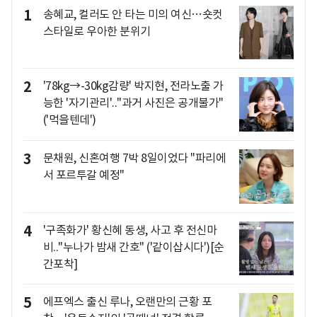
1
송혜교, 컬러도 안 타는 미의 여신…숏컷
스타일로 우아한 분위기
2
'78kg→-30kg감량' 박지현, 전라노출 가
능한 '자기관리'.."과거 사진은 공개불가"
('먹을텐데')
3
문채원, 신혼여행 7박 8일이었다 "파리에
서 포르투갈 예정"
4
'구족화가' 황신혜 동생, 사고 후 전신마
비.."누나가 밤새 간호" ('같이삽시다')[순
간포착]
5
에프엑스 출신 루나, 오랜만의 근황 포