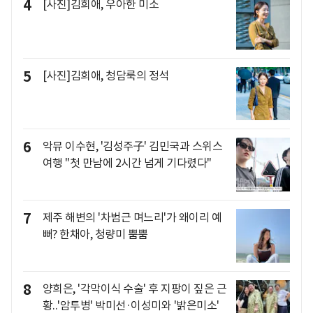
4
[사진]김희애, 우아한 미소
5
[사진]김희애, 청담룩의 정석
6
악뮤 이수현, '김성주子' 김민국과 스위스
여행 "첫 만남에 2시간 넘게 기다렸다"
7
제주 해변의 '차범근 며느리'가 왜이리 예
뻐? 한채아, 청량미 뿜뿜
8
양희은, '각막이식 수술' 후 지팡이 짚은 근
황..'암투병' 박미선·이성미와 '밝은미소'