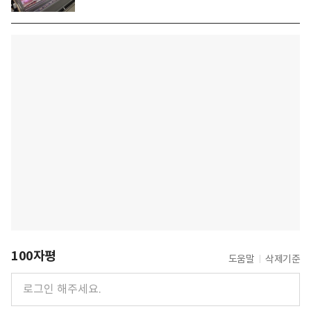
100자평
도움말
삭제기준