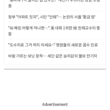
층
정부 "아파트 짓자", 시민 "안돼"… 논란의 서울 '황금 땅'
"AI 해킹 어떻게 막냐면…" 美 대회 1위한 韓 천재교수의 통
찰
"도수치료 그거 하지 마세요~" 병원들의 새로운 꼼수 진료
바람 가르는 보닛 장착… 세단 같은 승차감의 볼보 전기차