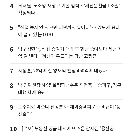
4
최태원·노소영 재상고 기한 임박…'재산분할금 1조원'
확정되나
5
"직접 농사 안 지으면 내년까지 팔아라"… 양도세 중과
에 떨고 있는 6070
6
압구정현대, 직접 증여가 매각 후 현금 증여보다 세금 7
억 덜 낸다…계산기 두드리는 강남 고령층
7
서장훈, 28억에 산 양재역 빌딩 450억에 내놨다
8
'추진위원장 해임' 올림픽선수촌 재건축… 송파구, 직무
대행 체제 승인
9
도수치료 막으니 신장분사·체외충격파로… 비급여 '풍
선효과'
10
[르포] 부동산 공급 대책에 뜨거운 감자된 '용산공