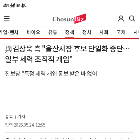
기업·벤처
바이오
유통
정책
정치
사회
국제
사
與김상욱 측 "울산시장 후보 단일화 중단…
일부 세력 조직적 개입"
진보당 "특정 세력 개입 통보 받은 바 없어"
송복규 기자
입력
2026.05.24. 12:55