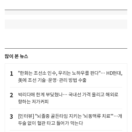
많이 본 뉴스
1
"한화는 조선소 인수, 우리는 노하우를 판다"… HD현대,
美에 조선 기술·운영·관리 방법 수출
2
박리다매 한계 부딪혔나… 국내선 가격 올리고 해외로
향하는 저가커피
3
[인터뷰] "뇌졸중 골든타임 지키는 '뇌동맥류 치료'"…개
두술 없이 혈관 타고 들어가 막는다