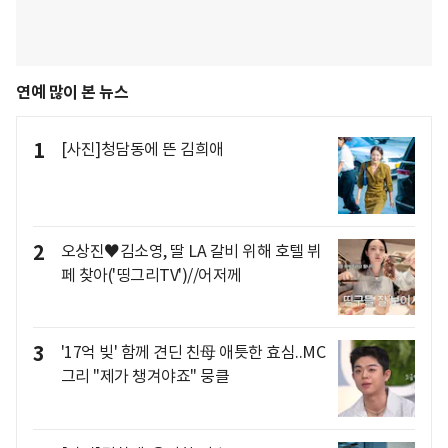
연예 많이 본 뉴스
1
[사진]청담동에 뜬 김희애
2
오상진♥김소영, 딸 LA 갈비 위해 호텔 뷔
페 찾아('띵그리TV')//어저께
3
'17억 빚' 함께 견딘 친母 애틋한 효심..MC
그리 "제가 챙겨야죠" 뭉클