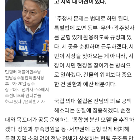
고 지역 내 이견이 있다.
"주청사 문제는 법대로 하면 된다.
특별법에 보면 동부·무안·광주청사
를 균형 있게 활용하도록 규정돼 있
다. 세 곳을 순환하며 근무하겠다. 시
민이 시장을 찾아오는 게 아니라, 시
장이 시민 현장을 찾아가는 방식으
민형배 더불어민주당
로 일하겠다. 건물의 위치보다 중요
전남광주통합특별시장
한 건 권한과 예산 배분이다.
후보가 20일 광주
상무대로 선거사무소에서
조선비즈와 인터뷰를
국립 의대 설립은 전남의 의료 공백
하고 있다. /윤희훈 기자
해소라는 본질에 집중하겠다. 순천
대와 목포대가 공동 운영하는 '통합형 분산 모델'을 추진하
겠다. 정원과 부속병원을 동·서부권에 균형 있게 배치해
특정 지역 소외 없이 전남 전체가 상생하는 협력 구조를 만