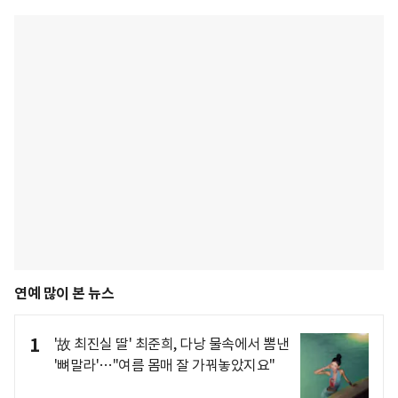
연예 많이 본 뉴스
1
'故 최진실 딸' 최준희, 다낭 물속에서 뽐낸
'뼈말라'…"여름 몸매 잘 가꿔놓았지요"