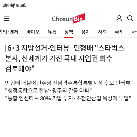
기업·벤처
바이오
유통
정책
정치
사회
국제
사
[6·3 지방선거-인터뷰] 민형배 "스타벅스
본사, 신세계가 가진 국내 사업권 회수
검토해야"
민형배 더불어민주당 전남광주통합특별시장 후보 인터뷰
"행정통합으로 전남·광주의 갈등 타파"
"통합 인센티브 80% 기업 투자·초첨단산업 육성에 투입"