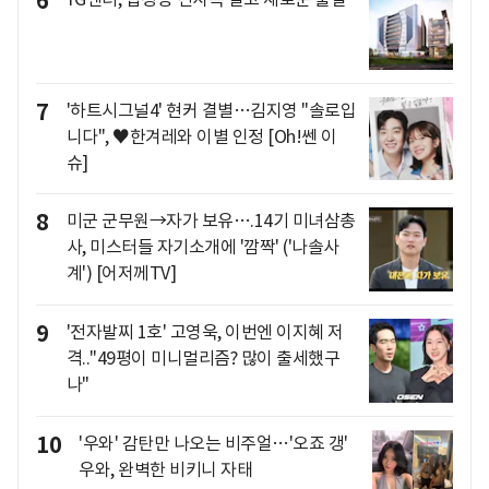
6
7
'하트시그널4' 현커 결별…김지영 "솔로입
니다", ♥한겨레와 이별 인정 [Oh!쎈 이
슈]
8
미군 군무원→자가 보유….14기 미녀삼총
사, 미스터들 자기소개에 '깜짝' ('나솔사
계') [어저께TV]
9
'전자발찌 1호' 고영욱, 이번엔 이지혜 저
격.."49평이 미니멀리즘? 많이 출세했구
나"
10
'우와' 감탄만 나오는 비주얼…'오죠 갱'
우와, 완벽한 비키니 자태