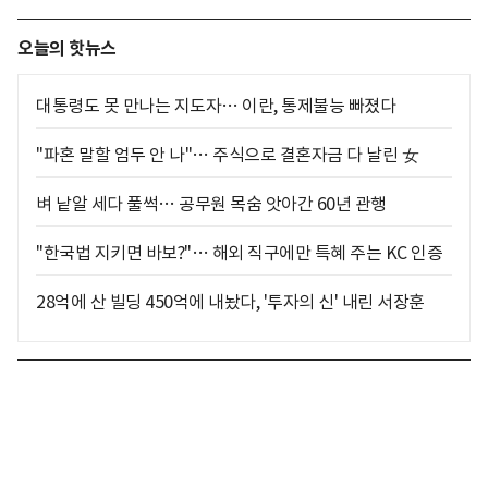
오늘의 핫뉴스
대통령도 못 만나는 지도자… 이란, 통제불능 빠졌다
"파혼 말할 엄두 안 나"… 주식으로 결혼자금 다 날린 女
벼 낱알 세다 풀썩… 공무원 목숨 앗아간 60년 관행
"한국법 지키면 바보?"… 해외 직구에만 특혜 주는 KC 인증
28억에 산 빌딩 450억에 내놨다, '투자의 신' 내린 서장훈