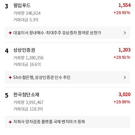
1,554
3
윙입푸드
+
29.93
%
거래량
346,924
거래대금
5.3억
대표이사 장내매수·최대주주 유상증자 참여로 상한가
1,203
4
상상인증권
+
29.91
%
거래량
1,380,356
거래대금
16.6억
Sh수협은행, 상상인증권 인수 추진
3,020
5
한국첨단소재
+
29.89
%
거래량
3,991,467
거래대금
118.3억
자회사 양자검증 플랫폼 국제 벤치마크 등재