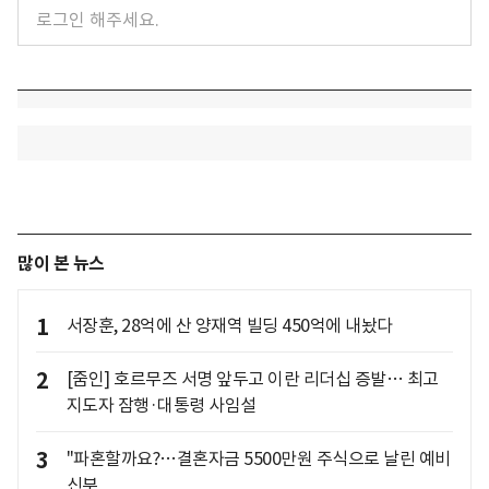
많이 본 뉴스
1
서장훈, 28억에 산 양재역 빌딩 450억에 내놨다
2
[줌인] 호르무즈 서명 앞두고 이란 리더십 증발… 최고
지도자 잠행·대통령 사임설
3
"파혼할까요?…결혼자금 5500만원 주식으로 날린 예비
신부