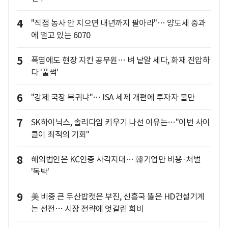
4
"직접 농사 안 지으면 내년까지 팔아라"… 양도세 중과
에 떨고 있는 6070
5
폭염에도 현장 지킨 공무원… 벼 낱알 세다, 화재 진압하
다 '풀썩'
6
"강제 국장 복귀냐"… ISA 세제 개편에 투자자 불만
7
SK하이닉스, 솔리다임 키우기 나선 이유는…"이번 사이
클이 최적의 기회"
8
해외법인은 KC인증 사각지대… 韓기업만 비용·처벌
'독박'
9
美 비중 큰 두산밥캣은 부진, 신흥국 뚫은 HD건설기계
는 선전… 시장 전략에 엇갈린 희비