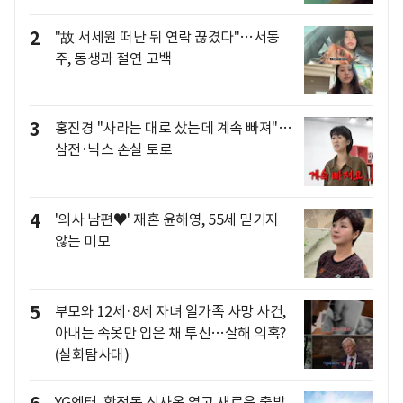
2
"故 서세원 떠난 뒤 연락 끊겼다"…서동
주, 동생과 절연 고백
3
홍진경 "사라는 대로 샀는데 계속 빠져"…
삼전·닉스 손실 토로
4
'의사 남편♥' 재혼 윤해영, 55세 믿기지
않는 미모
5
부모와 12세·8세 자녀 일가족 사망 사건,
아내는 속옷만 입은 채 투신…살해 의혹?
(실화탐사대)
YG엔터, 합정동 신사옥 열고 새로운 출발