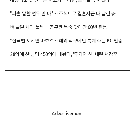
"파혼 말할 엄두 안 나"… 주식으로 결혼자금 다 날린 女
벼 낱알 세다 풀썩… 공무원 목숨 앗아간 60년 관행
"한국법 지키면 바보?"… 해외 직구에만 특혜 주는 KC 인증
28억에 산 빌딩 450억에 내놨다, '투자의 신' 내린 서장훈