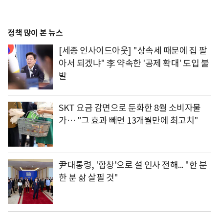
정책 많이 본 뉴스
[세종 인사이드아웃] "상속세 때문에 집 팔
아서 되겠냐" 李 약속한 '공제 확대' 도입 불
발
SKT 요금 감면으로 둔화한 8월 소비자물
가… "그 효과 빼면 13개월만에 최고치"
尹대통령, '합창'으로 설 인사 전해... "한 분
한 분 삶 살필 것"