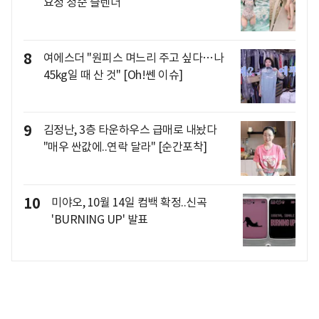
요정 청순 슬렌더
8
여에스더 "원피스 며느리 주고 싶다…나
45kg일 때 산 것" [Oh!쎈 이슈]
9
김정난, 3층 타운하우스 급매로 내놨다
"매우 싼값에..연락 달라" [순간포착]
10
미야오, 10월 14일 컴백 확정..신곡
'BURNING UP' 발표