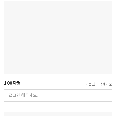
100자평
도움말
삭제기준