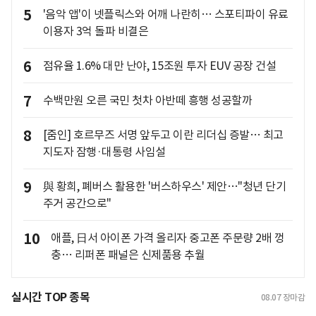
5
'음악 앱'이 넷플릭스와 어깨 나란히… 스포티파이 유료
이용자 3억 돌파 비결은
6
점유율 1.6% 대만 난야, 15조원 투자 EUV 공장 건설
7
수백만원 오른 국민 첫차 아반떼 흥행 성공할까
8
[줌인] 호르무즈 서명 앞두고 이란 리더십 증발… 최고
지도자 잠행·대통령 사임설
9
與 황희, 폐버스 활용한 '버스하우스' 제안…"청년 단기
주거 공간으로"
10
애플, 日서 아이폰 가격 올리자 중고폰 주문량 2배 껑
충… 리퍼폰 패널은 신제품용 추월
실시간 TOP 종목
08.07
장마감