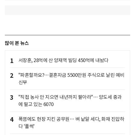
많이 본 뉴스
1
서장훈, 28억에 산 양재역 빌딩 450억에 내놨다
2
"파혼할까요?…결혼자금 5500만원 주식으로 날린 예비
신부
3
"직접 농사 안 지으면 내년까지 팔아라"… 양도세 중과
에 떨고 있는 6070
4
폭염에도 현장 지킨 공무원… 벼 낱알 세다, 화재 진압하
다 '풀썩'