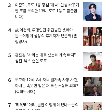
3
이준혁, 로또 1등 당첨 '대박'..인생 바꾸기
엔 조금 부족한 13억 (로또 1등도 출근합
니다)
4
故 이건희, 투명인간 취급받던 셋째아
들…어떻게 삼성의 후계자가 됐을까 (셀
럽병사)
5
홍진경 "사라는 대로 샀는데 계속 빠져"…
삼전·닉스 손실 토로
6
부모와 12세·8세 자녀 일가족 사망 사건,
아내는 속옷만 입은 채 투신…살해 의혹?
(실화탐사대)
7
'려욱♥' 아리, 골반 이렇게 예뻤나…물의