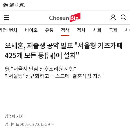
기업·벤처
바이오
유통
정책
정치
사회
국제
사
오세훈, 저출생 공약 발표 "서울형 키즈카페
425개 모든 동(洞)에 설치"
吳 "서울시 안심 산후조리원 시행"
"'서울팅' 정규화하고… 스드메·결혼식장 지원"
김수아 기자
업데이트
2026.05.20. 15:59