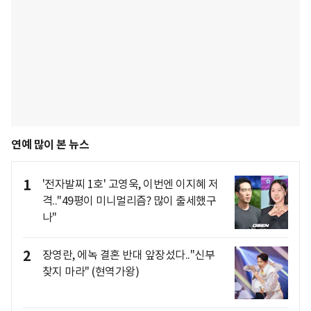
연예 많이 본 뉴스
1
'전자발찌 1호' 고영욱, 이번엔 이지혜 저
격.."49평이 미니멀리즘? 많이 출세했구
나"
2
장영란, 에녹 결혼 반대 앞장섰다.."신부
찾지 마라" (현역가왕)