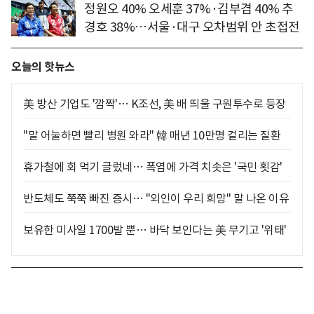
정원오 40% 오세훈 37%·김부겸 40% 추
경호 38%…서울·대구 오차범위 안 초접전
오늘의 핫뉴스
美 방산 기업도 '깜짝'… K조선, 美 배 띄울 구원투수로 등장
"말 어눌하면 빨리 병원 와라" 韓 매년 10만명 걸리는 질환
휴가철에 회 먹기 글렀네… 폭염에 가격 치솟은 '국민 횟감'
반도체도 쭉쭉 빠진 증시… "외인이 우리 희망" 말 나온 이유
보유한 미사일 1700발 뿐… 바닥 보인다는 美 무기고 '위태'