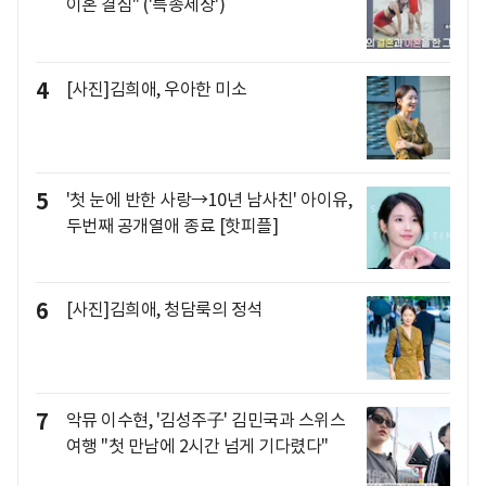
이혼 결심" ('특종세상')
4
[사진]김희애, 우아한 미소
5
'첫 눈에 반한 사랑→10년 남사친' 아이유,
두번째 공개열애 종료 [핫피플]
6
[사진]김희애, 청담룩의 정석
7
악뮤 이수현, '김성주子' 김민국과 스위스
여행 "첫 만남에 2시간 넘게 기다렸다"