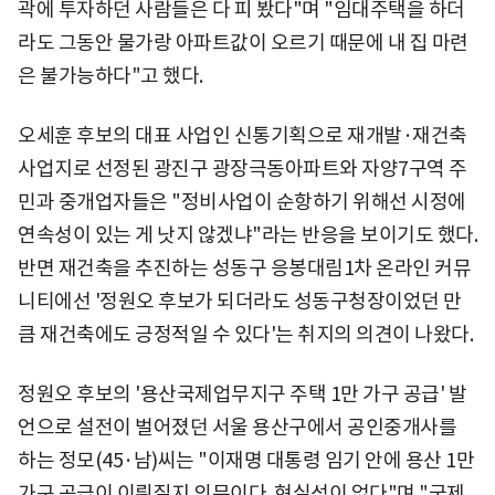
곽에 투자하던 사람들은 다 피 봤다"며 "임대주택을 하더
라도 그동안 물가랑 아파트값이 오르기 때문에 내 집 마련
은 불가능하다"고 했다.
오세훈 후보의 대표 사업인 신통기획으로 재개발·재건축
사업지로 선정된 광진구 광장극동아파트와 자양7구역 주
민과 중개업자들은 "정비사업이 순항하기 위해선 시정에
연속성이 있는 게 낫지 않겠냐"라는 반응을 보이기도 했다.
반면 재건축을 추진하는 성동구 응봉대림1차 온라인 커뮤
니티에선 '정원오 후보가 되더라도 성동구청장이었던 만
큼 재건축에도 긍정적일 수 있다'는 취지의 의견이 나왔다.
정원오 후보의 '용산국제업무지구 주택 1만 가구 공급' 발
언으로 설전이 벌어졌던 서울 용산구에서 공인중개사를
하는 정모(45·남)씨는 "이재명 대통령 임기 안에 용산 1만
가구 공급이 이뤄질지 의문이다. 현실성이 없다"며 "국제