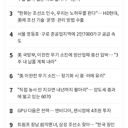
3
"한화는 조선소 인수, 우리는 노하우를 판다"… HD현대,
美에 조선 기술·운영·관리 방법 수출
4
서울 영등포·구로 준공업지역에 2만7000가구 공급 속
도
5
美 국방부, 이란전 무기 소진에 방산업체 증산 압박… "3
주 내 납품 계획 내라"
6
"美 이란전 무기 소진… 장기화 시 중·러에 유리"
7
"직접 농사 안 지으면 내년까지 팔아라"… 양도세 중과
에 떨고 있는 6070
8
GPU 다음은 전력… 엔비디아, 랜시엄에 4조원 투자
9
트럼프 장남 前약혼녀, 삼성 조선소 찾아… "한국 장인