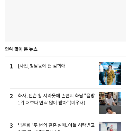
연예 많이 본 뉴스
1
[사진]청담동에 뜬 김희애
2
화사, 젠슨 황 샤라웃에 손편지 화답 "음방
1위 때보다 연락 많이 받아" (미우새)
3
방은희 "두 번의 결혼 실패..아들 허락받고