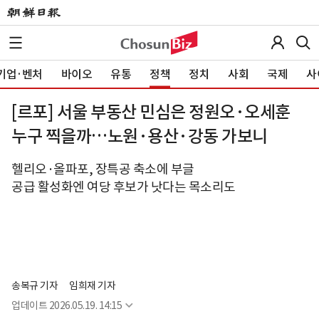
기업·벤처
바이오
유통
정책
정치
사회
국제
사
[르포] 서울 부동산 민심은 정원오·오세훈
누구 찍을까…노원·용산·강동 가보니
헬리오·올파포, 장특공 축소에 부글
공급 활성화엔 여당 후보가 낫다는 목소리도
송복규 기자
임희재 기자
업데이트
2026.05.19. 14:15