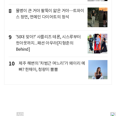
8
물병이 큰 거야 팔뚝이 얇은 거야…트와이
스 정연, 연예인 다이어트의 정석
9
'50대 맞아?' 샤를리즈 테론, 시스루부터
컷아웃까지...패션 아우라[지형준의
Behind]
10
제주 해변의 '차범근 며느리'가 왜이리 예
뻐? 한채아, 청량미 뿜뿜