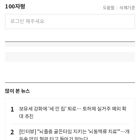
100자평
도움말
삭제기준
많이 본 뉴스
1
보유세 강화에 '세 낀 집' 퇴로… 토허제 실거주 예외 확
대 추진
2
[인터뷰] "뇌졸중 골든타임 지키는 '뇌동맥류 치료'"…개
두술 없이 혈관 타고 들어가 막는다