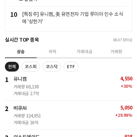
10
[특징주] 유니켐, 美 유연전자 기업 루미아 인수 소식
에 '상한가'
실시간 TOP 종목
08.07
장마감
상승
하락
거래대금
거래량
전체
코스피
코스닥
ETF
4,550
1
유니켐
+
30
%
거래량
60,138
거래대금
2.7억
5,050
2
비큐AI
+
29.99
%
거래량
324,951
거래대금
16억
928
이스트에이드