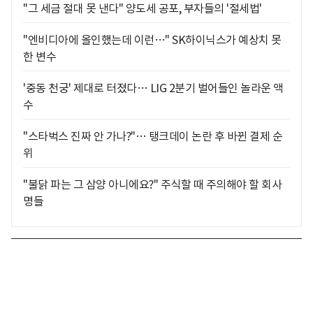
"그 세금 절대 못 낸다" 양도세 공포, 부자들의 '절세법'
"엔비디아에 올인했는데 이런…" SK하이닉스가 예상치 못
한 변수
'중동 천궁' 제대로 터졌다… LIG 2분기 벌어들인 놀라운 액
수
"스타벅스 진짜 안 가나?"… 탱크데이 논란 후 바뀐 결제 순
위
"불닭 파는 그 삼양 아니에요?" 주식할 때 주의해야 할 회사
명들