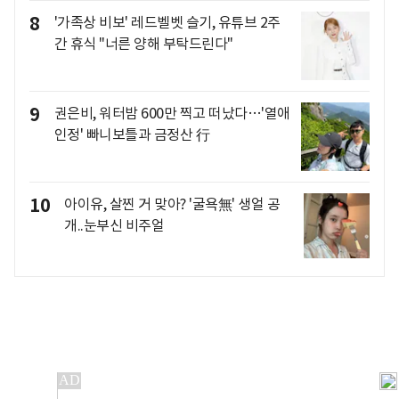
8
'가족상 비보' 레드벨벳 슬기, 유튜브 2주
간 휴식 "너른 양해 부탁드린다"
9
권은비, 워터밤 600만 찍고 떠났다…'열애
인정' 빠니보틀과 금정산 行
10
아이유, 살찐 거 맞아? '굴욕無' 생얼 공
개..눈부신 비주얼