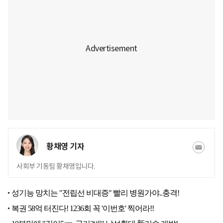
황채영 기자
사회부 기동팀 황채영입니다.