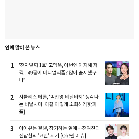
연예 많이 본 뉴스
1
'전자발찌 1호' 고영욱, 이번엔 이지혜 저
격.."49평이 미니멀리즘? 많이 출세했구
나"
2
샤를리즈 테론, '박진영 비닐바지' 생각나
는 비닐치마..이걸 이렇게 소화해? [핫피
플]
3
아이유는 결별, 장기하는 열애…전여친과
전남친의 '묘한' 시기 [Oh!쎈 이슈]