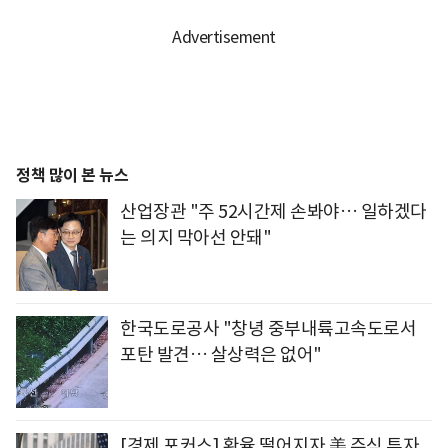
정책 많이 본 뉴스
산업장관 "주 52시간제 손봐야… 일하겠다
는 의지 막아선 안돼"
한국도로공사 "창녕 중부내륙고속도로서
포탄 발견… 살상력은 없어"
[경제 포커스] 환율 떨어지자 美 주식 투자