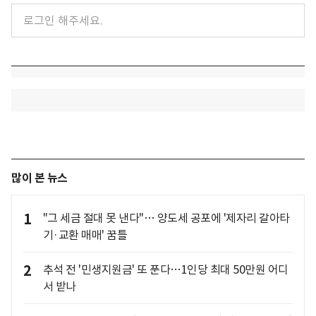
많이 본 뉴스
1
"그 세금 절대 못 낸다"… 양도세 공포에 '제자리 갈아타
기·교환 매매' 꿈틀
2
추석 전 '민생지원금' 또 푼다…1인당 최대 50만원 어디
서 받나