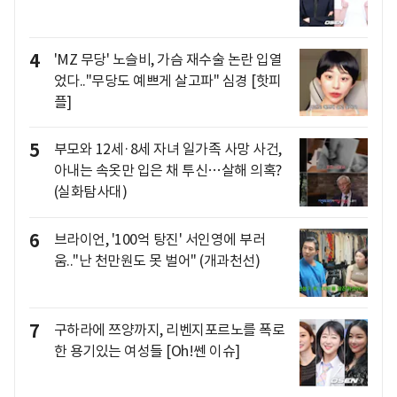
4
'MZ 무당' 노슬비, 가슴 재수술 논란 입열
었다.."무당도 예쁘게 살고파" 심경 [핫피
플]
5
부모와 12세·8세 자녀 일가족 사망 사건,
아내는 속옷만 입은 채 투신…살해 의혹?
(실화탐사대)
6
브라이언, '100억 탕진' 서인영에 부러
움.."난 천만원도 못 벌어" (개과천선)
7
구하라에 쯔양까지, 리벤지포르노를 폭로
한 용기있는 여성들 [Oh!쎈 이슈]