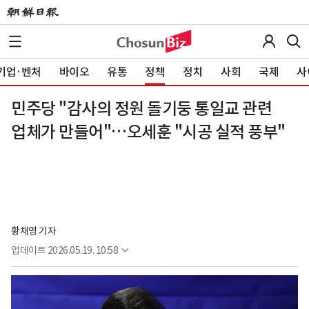
기업·벤처
바이오
유통
정책
정치
사회
국제
사
민주당 "감사의 정원 돌기둥 통일교 관련
업체가 만들어"…오세훈 "시공 실적 풍부"
황채영 기자
업데이트
2026.05.19. 10:58