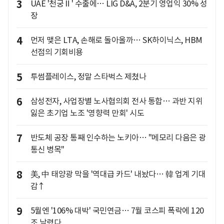
3
UAE '천궁Ⅱ' 수출에… LIG D&A, 2분기 영업익 30% 성
장
4
먼저 맺은 LTA, 손해로 돌아올까… SK하이닉스, HBM
선점의 기회비용
5
투썸플레이스, 정말 스타벅스 제쳤나
6
삼성전자, 사업장별 노사협의회 전사 통합… 과반 지위
잃은 초기업 노조 '영향력 만회' 시도
7
반도체 공장 통째 인수하는 노키아… "메모리 다음은 광
통신 병목"
8
美, 中 태양광 막을 '역대급 카드' 내놨다… 韓 업계 기대
감↑
9
5월엔 '106% 대박' 국민연금… 7월 코스피 폭락에 120
조 날렸다