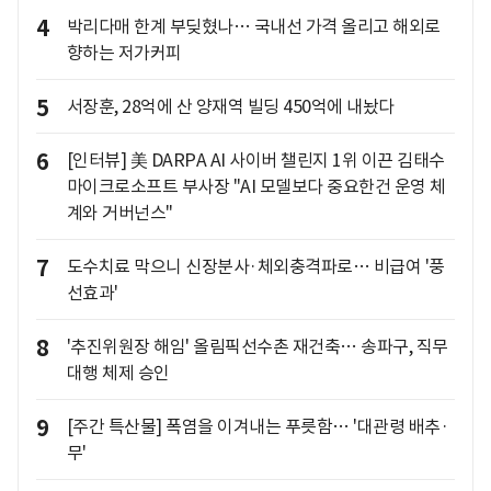
4
박리다매 한계 부딪혔나… 국내선 가격 올리고 해외로
향하는 저가커피
5
서장훈, 28억에 산 양재역 빌딩 450억에 내놨다
6
[인터뷰] 美 DARPA AI 사이버 챌린지 1위 이끈 김태수
마이크로소프트 부사장 "AI 모델보다 중요한건 운영 체
계와 거버넌스"
7
도수치료 막으니 신장분사·체외충격파로… 비급여 '풍
선효과'
8
'추진위원장 해임' 올림픽선수촌 재건축… 송파구, 직무
대행 체제 승인
9
[주간 특산물] 폭염을 이겨내는 푸릇함… '대관령 배추·
무'