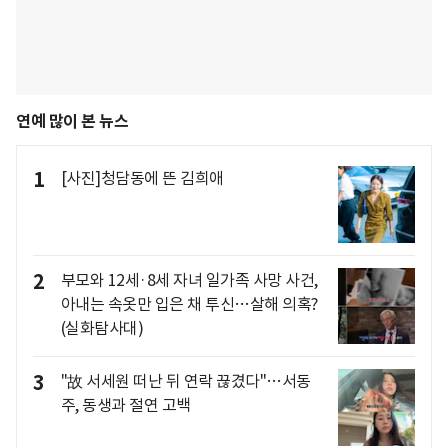
연예 많이 본 뉴스
1
[사진]청담동에 뜬 김희애
2
부모와 12세·8세 자녀 일가족 사망 사건,
아내는 속옷만 입은 채 투신…살해 의혹?
(실화탐사대)
3
"故 서세원 떠난 뒤 연락 끊겼다"…서동
주, 동생과 절연 고백