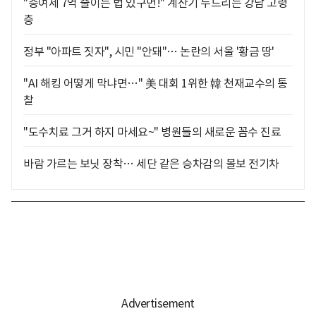
"증여세 7억 줄이는 법 있구먼!" 계산기 두드리는 강남 고령
층
정부 "아파트 짓자", 시민 "안돼"… 논란의 서울 '황금 땅'
"AI 해킹 어떻게 막냐면…" 美 대회 1위한 韓 천재교수의 통
찰
"도수치료 그거 하지 마세요~" 병원들의 새로운 꼼수 진료
바람 가르는 보닛 장착… 세단 같은 승차감의 볼보 전기차