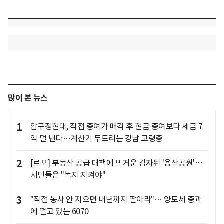
많이 본 뉴스
1
압구정현대, 직접 증여가 매각 후 현금 증여보다 세금 7
억 덜 낸다…계산기 두드리는 강남 고령층
2
[르포] 부동산 공급 대책에 뜨거운 감자된 '용산공원'…
시민들은 "녹지 지켜야"
3
"직접 농사 안 지으면 내년까지 팔아라"… 양도세 중과
에 떨고 있는 6070