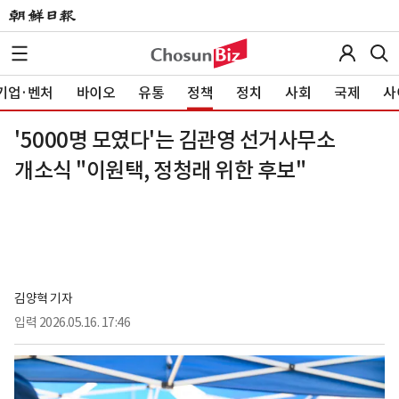
기업·벤처
바이오
유통
정책
정치
사회
국제
사
'5000명 모였다'는 김관영 선거사무소
개소식 "이원택, 정청래 위한 후보"
김양혁 기자
입력
2026.05.16. 17:46