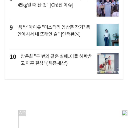
45kg일 때 산 것" [Oh!쎈 이슈]
9
'폭싹' 아이유 "미스터리 임상춘 작가? 동
안이셔서 내 또래인 줄" [인터뷰⑤]
10
방은희 "두 번의 결혼 실패..아들 허락받
고 이혼 결심" ('특종세상')