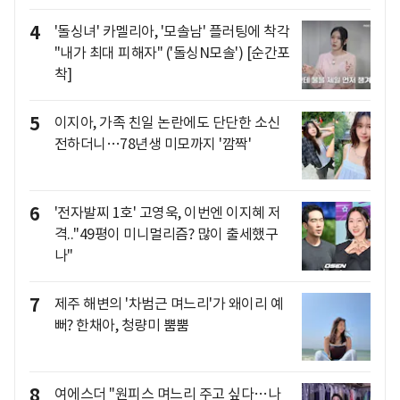
4
'돌싱녀' 카멜리아, '모솔남' 플러팅에 착각
"내가 최대 피해자" ('돌싱N모솔') [순간포
착]
5
이지아, 가족 친일 논란에도 단단한 소신
전하더니…78년생 미모까지 '깜짝'
6
'전자발찌 1호' 고영욱, 이번엔 이지혜 저
격.."49평이 미니멀리즘? 많이 출세했구
나"
7
제주 해변의 '차범근 며느리'가 왜이리 예
뻐? 한채아, 청량미 뿜뿜
8
여에스더 "원피스 며느리 주고 싶다…나