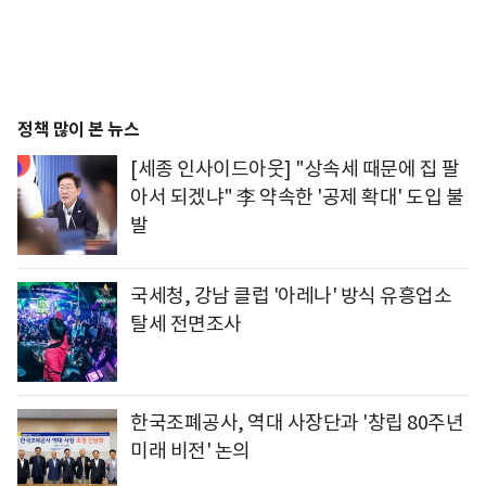
정책 많이 본 뉴스
[세종 인사이드아웃] "상속세 때문에 집 팔
아서 되겠냐" 李 약속한 '공제 확대' 도입 불
발
국세청, 강남 클럽 '아레나' 방식 유흥업소
탈세 전면조사
한국조폐공사, 역대 사장단과 '창립 80주년
미래 비전' 논의