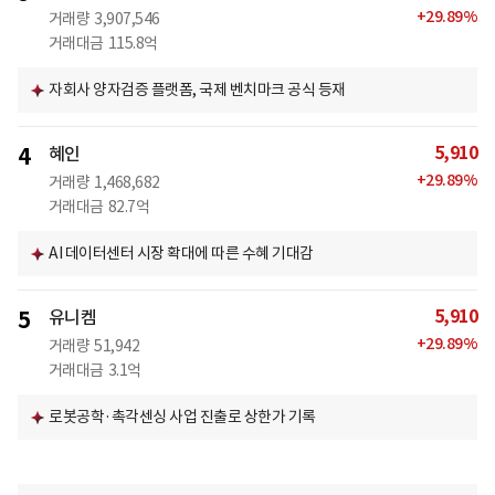
+
29.89
%
거래량
3,907,546
거래대금
115.8억
자회사 양자검증 플랫폼, 국제 벤치마크 공식 등재
5,910
4
혜인
+
29.89
%
거래량
1,468,682
거래대금
82.7억
AI 데이터센터 시장 확대에 따른 수혜 기대감
5,910
5
유니켐
+
29.89
%
거래량
51,942
거래대금
3.1억
로봇공학·촉각센싱 사업 진출로 상한가 기록