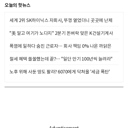
오늘의 핫뉴스
세계 2위 SK하이닉스 자회사, 뚜껑 열었더니 곳곳에 난제
"美 말고 여기가 노다지" 2분기 돈벼락 맞은 K건설기계사
폭염에 일하다 숨진 근로자… 회사 책임 0% 나온 까닭은
절세 혜택 쏠쏠했는데 끝?… "일단 만기 100년씩 늘려라"
노후 위해 사둔 땅도 팔라? 6070에게 닥쳐올 '세금 폭탄'