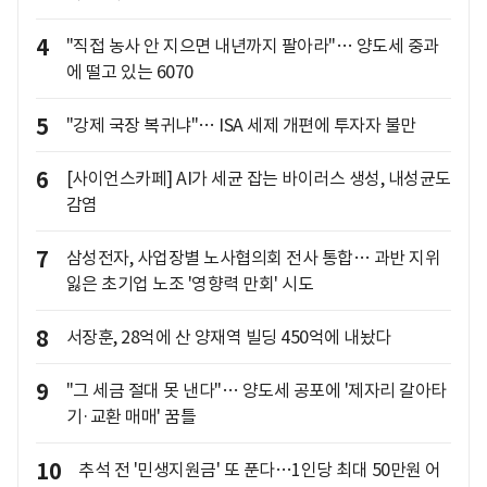
4
"직접 농사 안 지으면 내년까지 팔아라"… 양도세 중과
에 떨고 있는 6070
5
"강제 국장 복귀냐"… ISA 세제 개편에 투자자 불만
6
[사이언스카페] AI가 세균 잡는 바이러스 생성, 내성균도
감염
7
삼성전자, 사업장별 노사협의회 전사 통합… 과반 지위
잃은 초기업 노조 '영향력 만회' 시도
8
서장훈, 28억에 산 양재역 빌딩 450억에 내놨다
9
"그 세금 절대 못 낸다"… 양도세 공포에 '제자리 갈아타
기·교환 매매' 꿈틀
10
추석 전 '민생지원금' 또 푼다…1인당 최대 50만원 어