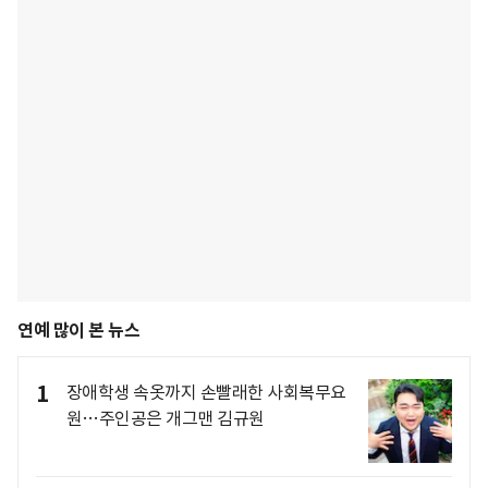
연예 많이 본 뉴스
1
장애학생 속옷까지 손빨래한 사회복무요
원…주인공은 개그맨 김규원