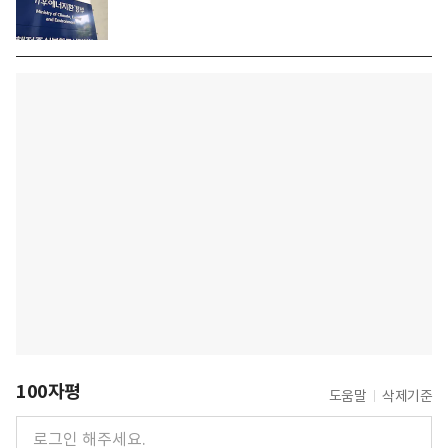
100자평
도움말
삭제기준