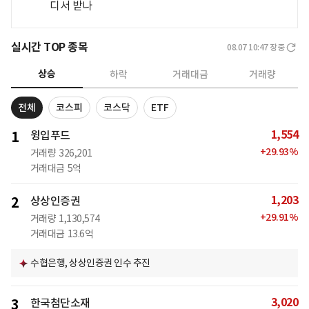
디서 받나
실시간 TOP 종목
08.07 10:47
장중
상승
하락
거래대금
거래량
전체
코스피
코스닥
ETF
1,554
1
윙입푸드
+
29.93
%
거래량
326,201
거래대금
5억
1,203
2
상상인증권
+
29.91
%
거래량
1,130,574
거래대금
13.6억
수협은행, 상상인증권 인수 추진
3,020
3
한국첨단소재