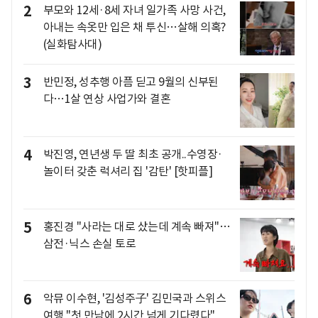
2
부모와 12세·8세 자녀 일가족 사망 사건,
아내는 속옷만 입은 채 투신…살해 의혹?
(실화탐사대)
3
반민정, 성추행 아픔 딛고 9월의 신부된
다…1살 연상 사업가와 결혼
4
박진영, 연년생 두 딸 최초 공개..수영장·
놀이터 갖춘 럭셔리 집 '감탄' [핫피플]
5
홍진경 "사라는 대로 샀는데 계속 빠져"…
삼전·닉스 손실 토로
6
악뮤 이수현, '김성주子' 김민국과 스위스
여행 "첫 만남에 2시간 넘게 기다렸다"