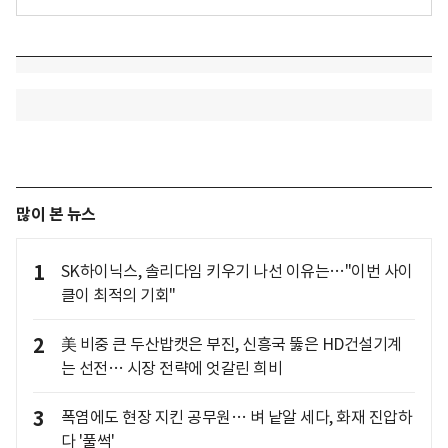
많이 본 뉴스
1
SK하이닉스, 솔리다임 키우기 나선 이유는…"이번 사이
클이 최적의 기회"
2
美 비중 큰 두산밥캣은 부진, 신흥국 뚫은 HD건설기계
는 선전… 시장 전략에 엇갈린 희비
3
폭염에도 현장 지킨 공무원… 벼 낱알 세다, 화재 진압하
다 '풀썩'