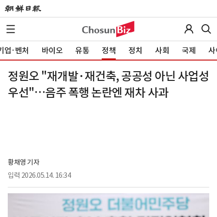
기업·벤처
바이오
유통
정책
정치
사회
국제
사
정원오 "재개발·재건축, 공공성 아닌 사업성
우선"…음주 폭행 논란엔 재차 사과
황채영 기자
입력
2026.05.14. 16:34