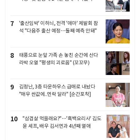
7
'출산임박' 이하늬, 전격 '애마' 제발회 참
석 "다음주 출산 예정…둘째 예측 안돼"
8
태풍으로 눈앞 가족 손 놓친 순간에 산다
라박 오열 "평생의 괴로움" (꼬꼬무)
9
김정난, 3층 타운하우스 급매로 내놨다
"매우 싼값에..연락 달라" [순간포착]
10
"삼겹살 먹을래요?"…'흑백요리사' 김도
윤 셰프, 배우 김서연과 4년째 열애