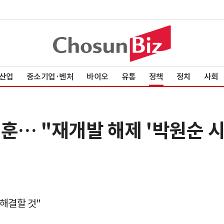
산업
중소기업·벤처
바이오
유통
정책
정치
사회
훈… "재개발 해제 '박원순 시
 해결할 것"