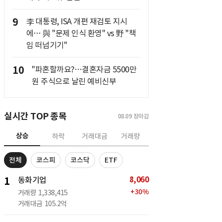
9
李 대통령, ISA 개편 재검토 지시
에… 與 "문제 인식 환영" vs 野 "책
임 떠넘기기"
10
"파혼할까요?…결혼자금 5500만
원 주식으로 날린 예비신부
실시간 TOP 종목
08.09
장마감
상승
하락
거래대금
거래량
전체
코스피
코스닥
ETF
8,060
1
동화기업
+
30
%
거래량
1,338,415
거래대금
105.2억