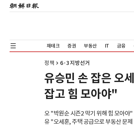
재테크
증권
부동산
IT
금융
정책
6·3 지방선거
유승민 손 잡은 오세
잡고 힘 모아야"
오 "박원순 시즌2 막기 위해 힘 모아야"
유 "오세훈, 주택 공급으로 부동산 문제