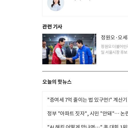
관련 기사
정원오·오세
정원오 더불어민주
일 서울시장 후보 
오늘의 핫뉴스
"증여세 7억 줄이는 법 있구먼!" 계산
정부 "아파트 짓자", 시민 "안돼"… 논란
"AI 해킹 어떻게 막냐면…" 美 대회 1