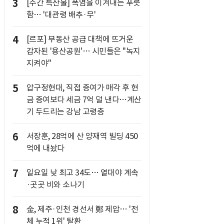
3
[주간 특산물] 폭염을 이겨내는 푸릇
함… '대관령 배추·무'
4
[르포] 부동산 공급 대책에 뜨거운
감자된 '용산공원'… 시민들은 "녹지
지켜야"
5
압구정현대, 직접 증여가 매각 후 현
금 증여보다 세금 7억 덜 낸다…계산
기 두드리는 강남 고령층
6
서장훈, 28억에 산 양재역 빌딩 450
억에 내놨다
7
일요일 낮 최고 34도… 열대야 계속
·곳곳 비와 소나기
8
金, 제주·인천 경선서 鄭 제압… '전
체 누적 1위' 탈환