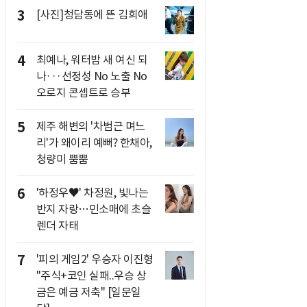
3
[사진]청담동에 뜬 김희애
4
최예나, 워터밤 새 여신 되
나···선정성 No 노출 No
오로지 콘셉트로 승부
5
제주 해변의 '차범근 며느
리'가 왜이리 예뻐? 한채아,
청량미 뿜뿜
6
'하정우♥' 차정원, 빛나는
반지 자랑…민소매에 초슬
렌더 자태
7
'피의 게임2' 우승자 이진형
"주식+코인 실패..우승 상
금은 예금 저축" [일문일