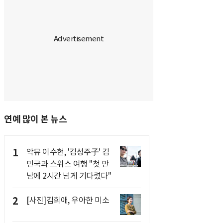
연예 많이 본 뉴스
1
악뮤 이수현, '김성주子' 김
민국과 스위스 여행 "첫 만
남에 2시간 넘게 기다렸다"
2
[사진]김희애, 우아한 미소