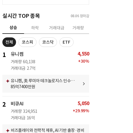
실시간 TOP 종목
08.06
장마감
상승
하락
거래대금
거래량
전체
코스피
코스닥
ETF
4,550
1
유니켐
+
30
%
거래량
60,138
거래대금
2.7억
유니켐, 美 루미아 테크놀로지스 인수…
85억7400만원
5,050
2
비큐AI
+
29.99
%
거래량
324,951
거래대금
16억
비즈플레이와 전략적 제휴, AI 기반 출장·경비