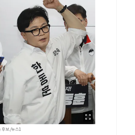
후보./뉴스1