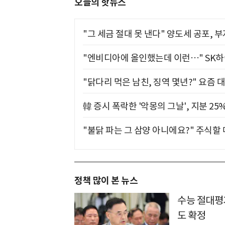
오늘의 핫뉴스
"그 세금 절대 못 낸다" 양도세 공포, 
"엔비디아에 올인했는데 이런…" SK
"닭다리 먹은 남친, 징역 몇년?" 요즘 
韓 증시 폭락한 '악몽의 그날', 지분 2
"불닭 파는 그 삼양 아니에요?" 주식할
정책 많이 본 뉴스
수능 절대평가
도 확정