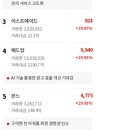
관리 서비스 고도화
928
3
이스트에이드
+
29.97
%
거래량
2,620,951
거래대금
22.3억
9,940
4
매드업
+
29.93
%
거래량
13,028,020
거래대금
1190.7억
AI 기술 활용한 광고 효율 개선 기대감
4,775
5
본느
+
29.93
%
거래량
3,261,711
거래대금
148.4억
구미현 전 아워홈 회장 경영권 인수