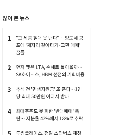
많이 본 뉴스
1
"그 세금 절대 못 낸다"… 양도세 공
포에 '제자리 갈아타기·교환 매매'
꿈틀
2
먼저 맺은 LTA, 손해로 돌아올까…
SK하이닉스, HBM 선점의 기회비용
3
추석 전 '민생지원금' 또 푼다…1인
당 최대 50만원 어디서 받나
4
최대주주도 못 피한 '반대매매' 폭
탄… 지분율 42%에서 18%로 추락
5
투썸플레이스, 정말 스타벅스 제쳤