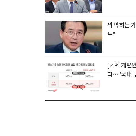
꽉 막히는 
토"
[세제 개편안
다… '국내 