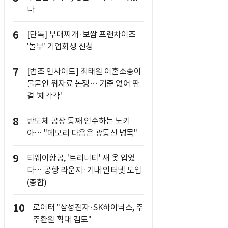
나
6
[단독] 부대찌개·보쌈 프랜차이즈
'놀부' 기업회생 신청
7
[법조 인사이드] 최태원 이혼소송이
불붙인 위자료 논쟁… 기준 없어 판
결 '제각각'
8
반도체 공장 통째 인수하는 노키
아… "메모리 다음은 광통신 병목"
9
티웨이항공, '트리니티' 새 옷 입었
다… 공항 라운지·기내 인터넷 도입
(종합)
10
로이터 "삼성전자·SK하이닉스, 주
주환원 확대 검토"