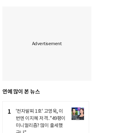
연예 많이 본 뉴스
1
'전자발찌 1호' 고영욱, 이
번엔 이지혜 저격.."49평이
미니멀리즘? 많이 출세했
구나"