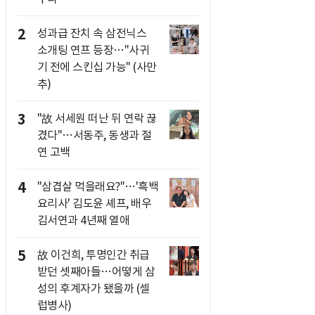
2
성과급 잔치 속 삼전닉스
소개팅 연프 등장…"사귀
기 전에 스킨십 가능" (사만
추)
3
"故 서세원 떠난 뒤 연락 끊
겼다"…서동주, 동생과 절
연 고백
4
"삼겹살 먹을래요?"…'흑백
요리사' 김도윤 셰프, 배우
김서연과 4년째 열애
5
故 이건희, 투명인간 취급
받던 셋째아들…어떻게 삼
성의 후계자가 됐을까 (셀
럽병사)