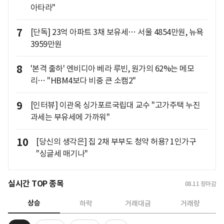
아타라"
7
[단독] 23억 아파트 3채 보유세… 서울 4854만원, 뉴욕
3959만원
8
'본격 출하' 엔비디아 베라 루빈, 원가의 62%는 메모
리… "HBM4보다 비중 큰 소캠2"
9
[인터뷰] 이관옥 싱가포르국립대 교수 "고가주택 누진
과세는 부유세에 가까워"
10
[당신의 생각은] 집 2채 부부도 청약 허용? 1인가구
"싱글세 매기나"
실시간 TOP 종목
08.11
장마감
상승
하락
거래대금
거래량