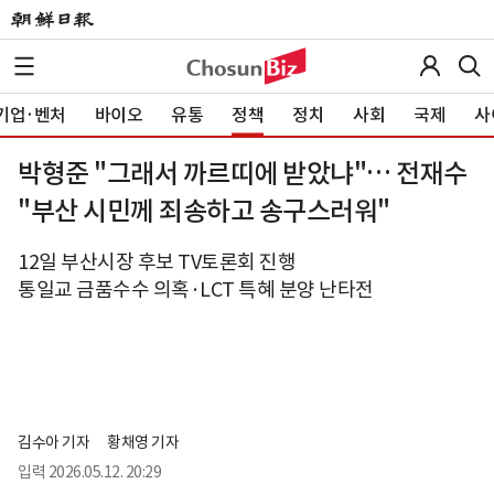
기업·벤처
바이오
유통
정책
정치
사회
국제
사
박형준 "그래서 까르띠에 받았냐"… 전재수
"부산 시민께 죄송하고 송구스러워"
12일 부산시장 후보 TV토론회 진행
통일교 금품수수 의혹·LCT 특혜 분양 난타전
김수아 기자
황채영 기자
입력
2026.05.12. 20:29