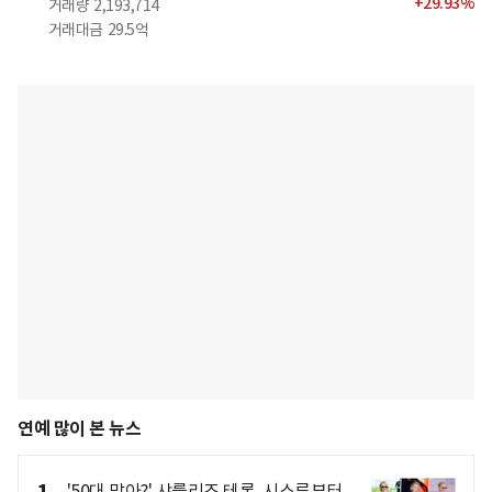
+
29.93
%
거래량
2,193,714
거래대금
29.5억
연예 많이 본 뉴스
'50대 맞아?' 샤를리즈 테론, 시스루부터