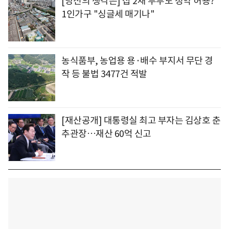
[당신의 생각은] 집 2채 부부도 청약 허용?
1인가구 "싱글세 매기나"
농식품부, 농업용 용·배수 부지서 무단 경
작 등 불법 3477건 적발
[재산공개] 대통령실 최고 부자는 김상호 춘
추관장…재산 60억 신고