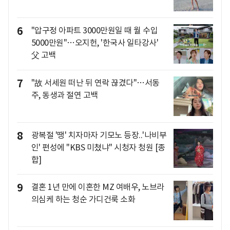
6
"압구정 아파트 3000만원일 때 월 수입
5000만원"…오지헌, '한국사 일타강사'
父 고백
7
"故 서세원 떠난 뒤 연락 끊겼다"…서동
주, 동생과 절연 고백
8
광복절 '땡' 치자마자 기모노 등장..'나비부
인' 편성에 "KBS 미쳤냐" 시청자 청원 [종
합]
9
결혼 1년 만에 이혼한 MZ 여배우, 노브라
의심케 하는 청순 가디건룩 소화