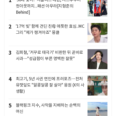
1
컷아웃까지...패션 아우라[지형준의
Behind]
2
'17억 빚' 함께 견딘 친母 애틋한 효심..MC
그리 "제가 챙겨야죠" 뭉클
3
김희철, '거꾸로 태극기' 비판한 뒤 곧바로
사과…"성급함이 부른 명백한 잘못"
4
최고기, 5년 사귄 연인에 프러포즈…전처
유깻잎도 "알콩달콩 잘 살아" 응원 (X의 사
생활)
5
블랙핑크 지수, 사막을 지배하는 순백의
여신