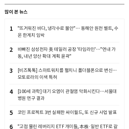
많이 본 뉴스
1
"뜨거워진 바다, 냉각수로 불안"… 동해안 원전 벨트, 수
온 한계치 임박
2
바빠진 삼성전자 美 테일러 공장 '타임라인'…"연내 가
동, 내년 양산 확대 계획 윤곽"
3
[비즈톡톡] 스마트워치를 펼치니 폴더블폰으로 변신…
모토로라의 이색 특허
4
[100세 과학] 대기 오염이 관절염 악화시킨다…서울대
병원 연구 결과
5
코인 프로젝트 3번 실패한 싸이월드, 또 신규 사업 발표
6
"고점 물린 레버리지 ETF 개미들, 本株·일반 ETF로 갈