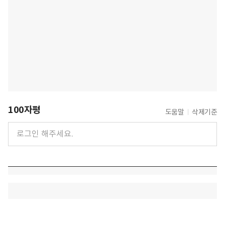
100자평
도움말
삭제기준