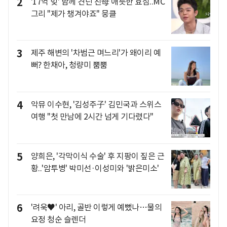
2
'17억 빚' 함께 견딘 친母 애틋한 효심..MC
그리 "제가 챙겨야죠" 뭉클
3
제주 해변의 '차범근 며느리'가 왜이리 예
뻐? 한채아, 청량미 뿜뿜
4
악뮤 이수현, '김성주子' 김민국과 스위스
여행 "첫 만남에 2시간 넘게 기다렸다"
5
양희은, '각막이식 수술' 후 지팡이 짚은 근
황..'암투병' 박미선·이성미와 '밝은미소'
6
'려욱♥' 아리, 골반 이렇게 예뻤나…물의
요정 청순 슬렌더