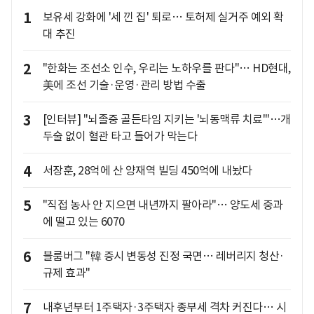
1
보유세 강화에 '세 낀 집' 퇴로… 토허제 실거주 예외 확
대 추진
2
"한화는 조선소 인수, 우리는 노하우를 판다"… HD현대,
美에 조선 기술·운영·관리 방법 수출
3
[인터뷰] "뇌졸중 골든타임 지키는 '뇌동맥류 치료'"…개
두술 없이 혈관 타고 들어가 막는다
4
서장훈, 28억에 산 양재역 빌딩 450억에 내놨다
5
"직접 농사 안 지으면 내년까지 팔아라"… 양도세 중과
에 떨고 있는 6070
6
블룸버그 "韓 증시 변동성 진정 국면… 레버리지 청산·
규제 효과"
7
내후년부터 1주택자·3주택자 종부세 격차 커진다… 시