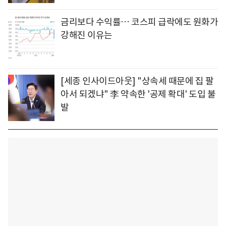
금리보다 수익률… 코스피 급락에도 원화가
강해진 이유는
[세종 인사이드아웃] "상속세 때문에 집 팔
아서 되겠냐" 李 약속한 '공제 확대' 도입 불
발