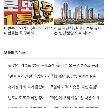
오늘의 핫뉴스
美 방산 기업도 '깜짝'… K조선, 美 배 띄울 구원투수로 등장
"말 어눌하면 빨리 병원 와라" 韓 매년 10만명 걸리는 질환
휴가철에 회 먹기 글렀네… 폭염에 가격 치솟은 '국민 횟감'
반도체도 쭉쭉 빠진 증시… "외인이 우리 희망" 말 나온 이유