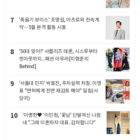
7
'축음기 보이스' 조명섭, 아츠로와 전속계
약…5월 본격 활동 시동
8
'50대 맞아?' 샤를리즈 테론, 시스루부터
컷아웃까지...패션 아우라[지형준의
Behind]
9
'서울대 민지' 박효진, 주차실력 처참..이영
표 "면허체계 전면 재검토 해야" 일침(사
당귀)
10
'이병헌♥ '이민정, '꽃남' 단발여신 나왔
네 "그래 이혼하자 대표..감쟈합니다"