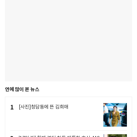
연예 많이 본 뉴스
1
[사진]청담동에 뜬 김희애