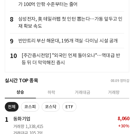
가 100억 안팎 수준부터는 줄어
8
삼성전자, 美 테일러팹 첫 인턴 뽑는다…가동 앞두고 인
재 확보 속도
9
반얀트리 부산 해운대, 195개 객실·다이닝 시설 공개
10
[주간증시전망] "외국인 언제 돌아오나"…역대급 반
등 뒤 더 막막해진 증시
실시간 TOP 종목
08.09
장마감
상승
하락
거래대금
거래량
전체
코스피
코스닥
ETF
8,060
1
동화기업
+
30
%
거래량
1,338,415
거래대금
105.2억