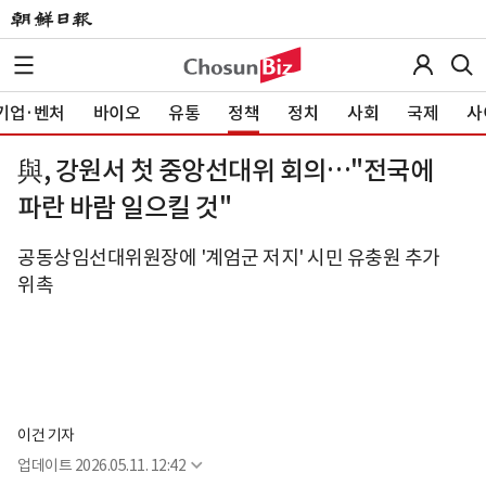
기업·벤처
바이오
유통
정책
정치
사회
국제
사
與, 강원서 첫 중앙선대위 회의…"전국에
파란 바람 일으킬 것"
공동상임선대위원장에 '계엄군 저지' 시민 유충원 추가
위촉
이건 기자
업데이트
2026.05.11. 12:42