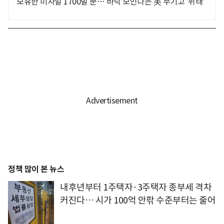
보유한 미사일 1700발 뿐… 바닥 보인다는 美 무기고 '위태'
정책 많이 본 뉴스
내후년부터 1주택자·3주택자 종부세 격차
커진다… 시가 100억 안팎 수준부터는 줄어