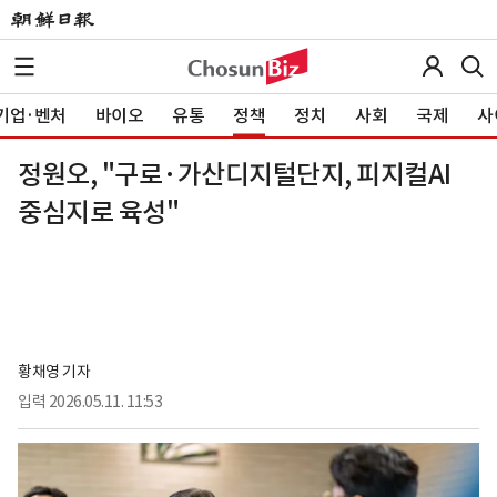
기업·벤처
바이오
유통
정책
정치
사회
국제
사
정원오, "구로·가산디지털단지, 피지컬AI
중심지로 육성"
황채영 기자
입력
2026.05.11. 11:53