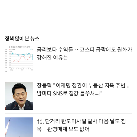
정책 많이 본 뉴스
금리보다 수익률… 코스피 급락에도 원화가
강해진 이유는
장동혁 "이재명 정권이 부동산 지옥 주범...
밤마다 SNS로 집값 들쑤셔놔"
北, 단거리 탄도미사일 발사 다음 날도 침
묵…관영매체 보도 없어