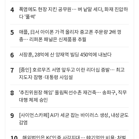
4
폭염에도 현장 지킨 공무원… 벼 낱알 세다, 화재 진압하
다 '풀썩'
5
애플, 日서 아이폰 가격 올리자 중고폰 주문량 2배 껑
충… 리퍼폰 패널은 신제품용 추월
6
서장훈, 28억에 산 양재역 빌딩 450억에 내놨다
7
[줌인] 호르무즈 서명 앞두고 이란 리더십 증발… 최고
지도자 잠행·대통령 사임설
8
'추진위원장 해임' 올림픽선수촌 재건축… 송파구, 직무
대행 체제 승인
9
[사이언스카페] AI가 세균 잡는 바이러스 생성, 내성균도
감염
10
해외법인은 KC인증 사각지대… 韓기업만 비용·처벌