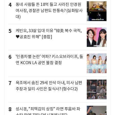
4
동네 사람들 돈 18억 들고 사라진 안경원
여사장, 경찰관 남편도 한통속? (실화탐사
대)
5
케빈오, 33살 입대 이유 "韓美 복수 국적,
♥공효진 위해" [종합]
6
'인종차별 논란' 여파? 키스오브라이프, 돌
연 KCON LA 공연 불참 결정
7
욕조에서 숨진 29세 만삭 아내, 의사 남편
주장과 달리 사인은 질식사? (형수다2)
8
성시경, "죄책감의 상징" 라면 투움바 파
스타 맛에 감탄 ('성시경레시피')