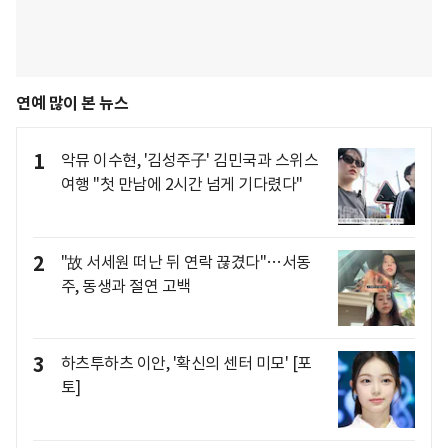
연예 많이 본 뉴스
1
악뮤 이수현, '김성주子' 김민국과 스위스
여행 "첫 만남에 2시간 넘게 기다렸다"
2
"故 서세원 떠난 뒤 연락 끊겼다"…서동
주, 동생과 절연 고백
3
하츠투하츠 이안, '확신의 센터 미모' [포
토]