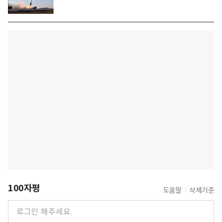
100자평
도움말
삭제기준