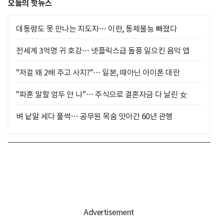
오늘의 핫뉴스
대통령도 못 만나는 지도자… 이란, 통제불능 빠졌다
전세계 3억명 귀 호강… 넷플릭스급 돌풍 일으킨 음악 앱
"저걸 왜 2배 주고 사지?"… 일본, 때아닌 아이폰 대란
"파혼 말할 엄두 안 나"… 주식으로 결혼자금 다 날린 女
벼 낱알 세다 풀썩… 공무원 목숨 앗아간 60년 관행