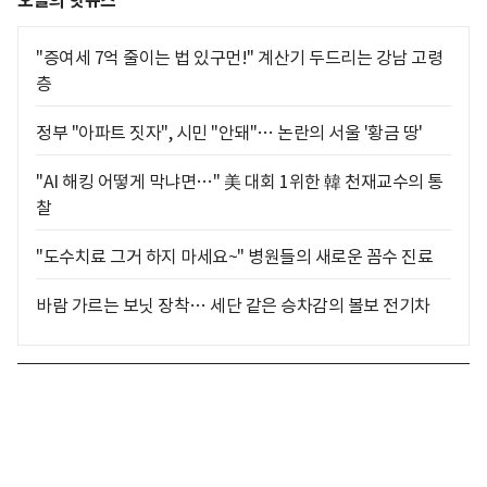
오늘의 핫뉴스
"증여세 7억 줄이는 법 있구먼!" 계산기 두드리는 강남 고령
층
정부 "아파트 짓자", 시민 "안돼"… 논란의 서울 '황금 땅'
"AI 해킹 어떻게 막냐면…" 美 대회 1위한 韓 천재교수의 통
찰
"도수치료 그거 하지 마세요~" 병원들의 새로운 꼼수 진료
바람 가르는 보닛 장착… 세단 같은 승차감의 볼보 전기차