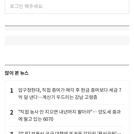
많이 본 뉴스
1
압구정현대, 직접 증여가 매각 후 현금 증여보다 세금 7
억 덜 낸다…계산기 두드리는 강남 고령층
2
"직접 농사 안 지으면 내년까지 팔아라"… 양도세 중과
에 떨고 있는 6070
[르포] 부동산 공급 대책에 뜨거운 감자된 '용산공원'…