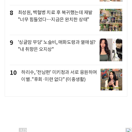
8
최성원, 백혈병 치료 후 복귀했는데 재발
"너무 힘들었다…지금은 완치한 상태"
9
'싱글맘 무당' 노슬비, 매화도령과 열애설?
"내 취향은 오지상"
10
하리수, '전남편' 미키정과 서로 응원하며
이별.."후회·미련 없다" (이중생활)