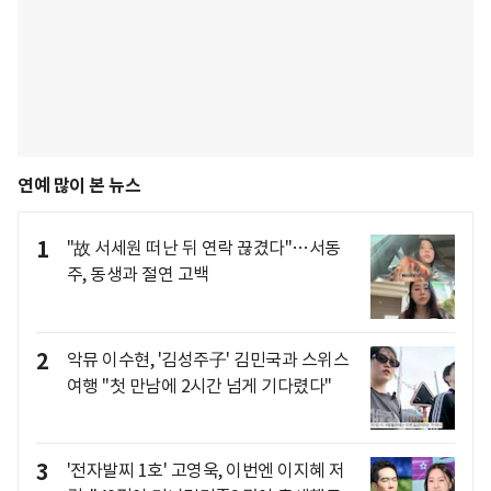
연예 많이 본 뉴스
1
"故 서세원 떠난 뒤 연락 끊겼다"…서동
주, 동생과 절연 고백
2
악뮤 이수현, '김성주子' 김민국과 스위스
여행 "첫 만남에 2시간 넘게 기다렸다"
3
'전자발찌 1호' 고영욱, 이번엔 이지혜 저