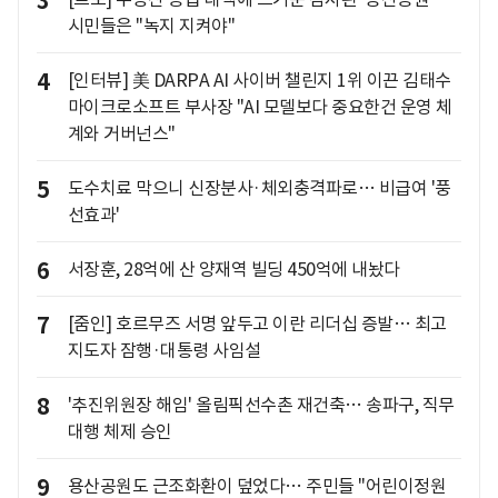
3
시민들은 "녹지 지켜야"
4
[인터뷰] 美 DARPA AI 사이버 챌린지 1위 이끈 김태수
마이크로소프트 부사장 "AI 모델보다 중요한건 운영 체
계와 거버넌스"
5
도수치료 막으니 신장분사·체외충격파로… 비급여 '풍
선효과'
6
서장훈, 28억에 산 양재역 빌딩 450억에 내놨다
7
[줌인] 호르무즈 서명 앞두고 이란 리더십 증발… 최고
지도자 잠행·대통령 사임설
8
'추진위원장 해임' 올림픽선수촌 재건축… 송파구, 직무
대행 체제 승인
9
용산공원도 근조화환이 덮었다… 주민들 "어린이정원