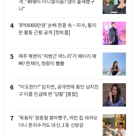
격.."49평이 미니멀리즘? 많이 출세했구
나"
4
'8억8000만원' 손배 판결 속…지수, 필리
핀 활동 근황 공개 [핫피플]
5
제주 해변의 '차범근 며느리'가 왜이리 예
뻐? 한채아, 청량미 뿜뿜
6
"이도현!!!" 임지연, 공개연애 중인 남자친
구 이름 언급에 찐 '당황' [종합]
7
'옥동자' 정종철 붕어빵子, 여친 집 데려오
더니 분리수거도 대신..1등 신랑감