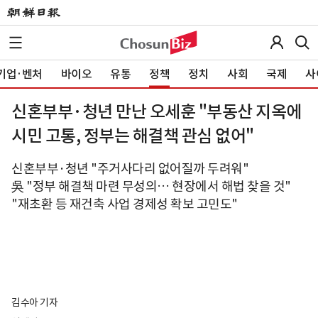
기업·벤처
바이오
유통
정책
정치
사회
국제
사
신혼부부·청년 만난 오세훈 "부동산 지옥에
시민 고통, 정부는 해결책 관심 없어"
신혼부부·청년 "주거사다리 없어질까 두려워"
吳 "정부 해결책 마련 무성의… 현장에서 해법 찾을 것"
"재초환 등 재건축 사업 경제성 확보 고민도"
김수아 기자