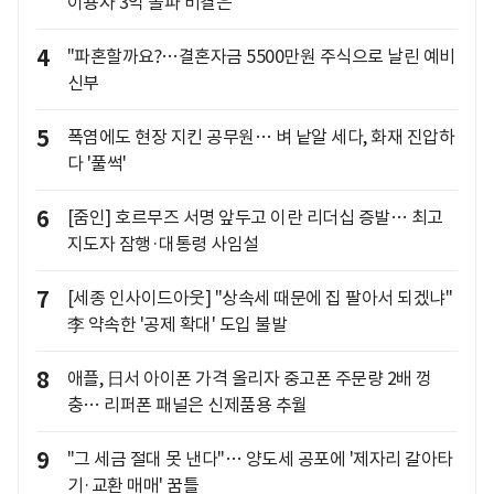
이용자 3억 돌파 비결은
4
"파혼할까요?…결혼자금 5500만원 주식으로 날린 예비
신부
5
폭염에도 현장 지킨 공무원… 벼 낱알 세다, 화재 진압하
다 '풀썩'
6
[줌인] 호르무즈 서명 앞두고 이란 리더십 증발… 최고
지도자 잠행·대통령 사임설
7
[세종 인사이드아웃] "상속세 때문에 집 팔아서 되겠냐"
李 약속한 '공제 확대' 도입 불발
8
애플, 日서 아이폰 가격 올리자 중고폰 주문량 2배 껑
충… 리퍼폰 패널은 신제품용 추월
9
"그 세금 절대 못 낸다"… 양도세 공포에 '제자리 갈아타
기·교환 매매' 꿈틀