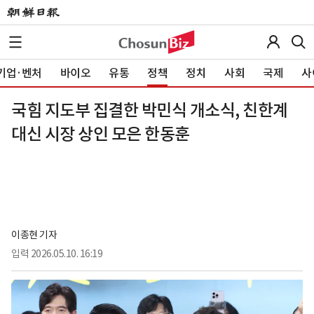
기업·벤처
바이오
유통
정책
정치
사회
국제
사
국힘 지도부 집결한 박민식 개소식, 친한계
대신 시장 상인 모은 한동훈
이종현 기자
입력
2026.05.10. 16:19