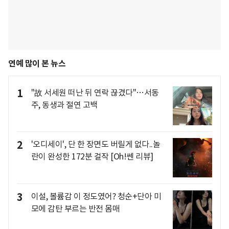
연예 많이 본 뉴스
1
"故 서세원 떠난 뒤 연락 끊겼다"…서동
주, 동생과 절연 고백
2
'오디세이', 단 한 장면도 버릴게 없다..놀
란이 완성한 172분 걸작 [Oh!쎈 리뷰]
3
이설, 볼륨감 이 정도였어? 청순+단아 미
모에 감탄 부르는 반전 몸매