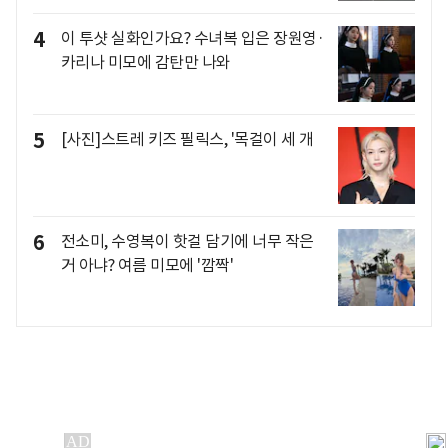
4
이 투샷 실화인가요? 수녀복 입은 장원영·
카리나 미모에 감탄만 나와
5
[사진]스트레 키즈 필릭스, '목걸이 세 개
6
전소미, 수영복이 핫걸 담기에 너무 작은
거 아냐? 여름 미모에 '깜짝'