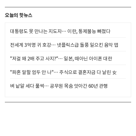
오늘의 핫뉴스
대통령도 못 만나는 지도자… 이란, 통제불능 빠졌다
전세계 3억명 귀 호강… 넷플릭스급 돌풍 일으킨 음악 앱
"저걸 왜 2배 주고 사지?"… 일본, 때아닌 아이폰 대란
"파혼 말할 엄두 안 나"… 주식으로 결혼자금 다 날린 女
벼 낱알 세다 풀썩… 공무원 목숨 앗아간 60년 관행