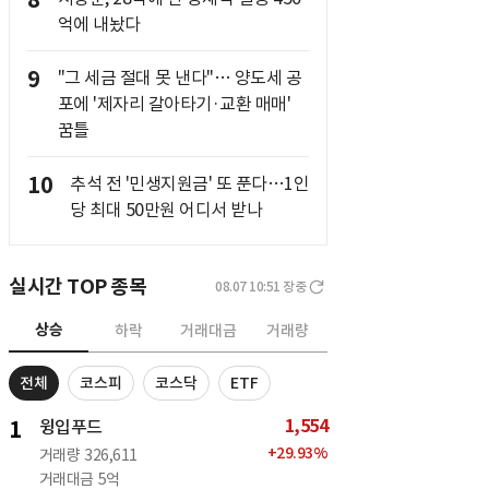
8
억에 내놨다
9
"그 세금 절대 못 낸다"… 양도세 공
포에 '제자리 갈아타기·교환 매매'
꿈틀
10
추석 전 '민생지원금' 또 푼다…1인
당 최대 50만원 어디서 받나
실시간 TOP 종목
08.07 10:51
장중
상승
하락
거래대금
거래량
전체
코스피
코스닥
ETF
1,554
1
윙입푸드
+
29.93
%
거래량
326,611
거래대금
5억