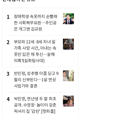
1
장애학생 속옷까지 손빨래
한 사회복무요원…주인공
은 개그맨 김규원
2
부모와 12세·8세 자녀 일
가족 사망 사건, 아내는 속
옷만 입은 채 투신…살해
의혹?(실화탐사대)
3
반민정, 성추행 아픔 딛고 9
월의 신부된다…1살 연상
사업가와 결혼
4
박진영, 연년생 두 딸 최초
공개..수영장·놀이터 갖춘
럭셔리 집 '감탄' [핫피플]