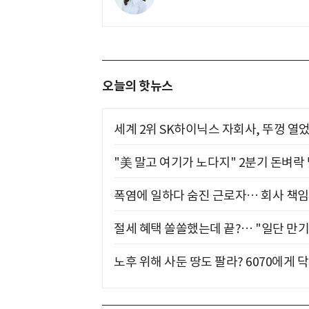
오늘의 핫뉴스
세계 2위 SK하이닉스 자회사, 뚜껑 열
"美 말고 여기가 노다지" 2분기 돈벼락
폭염에 일하다 숨진 근로자… 회사 책임
절세 혜택 쏠쏠했는데 끝?… "일단 만기
노후 위해 사둔 땅도 팔라? 6070에게 닥