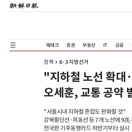
재테크
증권
부동산
IT
금융
정책
6·3 지방선거
"지하철 노선 확대
오세훈, 교통 공약 
"서울시내 지하철 혼잡도 완화할 것"
강북횡단선·목동선 등 7개 노선에 9兆
전국판 기후동행카드 하반기부터 실시