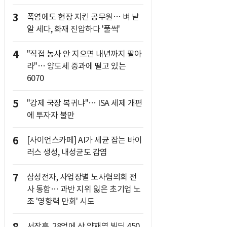
3
폭염에도 현장 지킨 공무원… 벼 낱
알 세다, 화재 진압하다 '풀썩'
4
"직접 농사 안 지으면 내년까지 팔아
라"… 양도세 중과에 떨고 있는
6070
5
"강제 국장 복귀냐"… ISA 세제 개편
에 투자자 불만
6
[사이언스카페] AI가 세균 잡는 바이
러스 생성, 내성균도 감염
7
삼성전자, 사업장별 노사협의회 전
사 통합… 과반 지위 잃은 초기업 노
조 '영향력 만회' 시도
서장훈, 28억에 산 양재역 빌딩 450