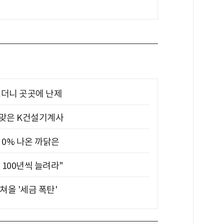
었더니 곳곳에 난제
 맞은 K건설기계사
 0% 나온 까닭은
 100년씩 늘려라"
쳐올 '세금 폭탄'