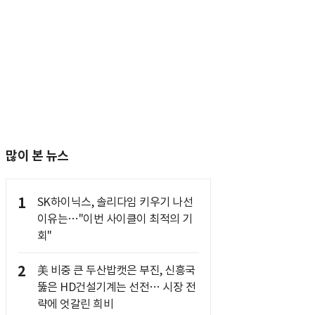
많이 본 뉴스
1
SK하이닉스, 솔리다임 키우기 나선
이유는…"이번 사이클이 최적의 기
회"
2
美 비중 큰 두산밥캣은 부진, 신흥국
뚫은 HD건설기계는 선전… 시장 전
략에 엇갈린 희비