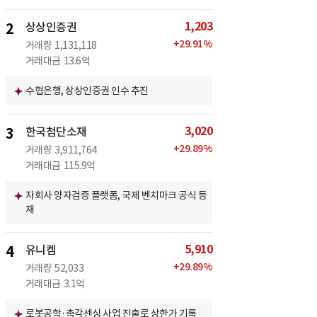
1,203
2
상상인증권
+
29.91
%
거래량
1,131,118
거래대금
13.6억
수협은행, 상상인증권 인수 추진
3,020
3
한국첨단소재
+
29.89
%
거래량
3,911,764
거래대금
115.9억
자회사 양자검증 플랫폼, 국제 벤치마크 공식 등
재
5,910
4
유니켐
+
29.89
%
거래량
52,033
거래대금
3.1억
로봇공학·촉각센싱 사업 진출로 상한가 기록